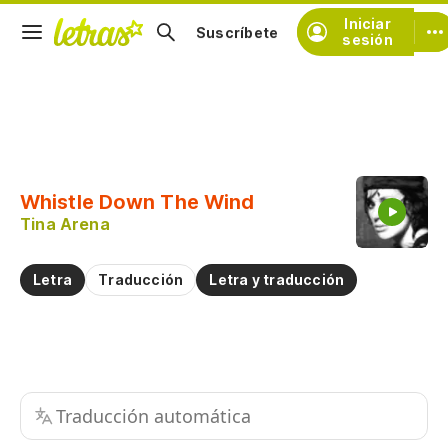
Iniciar
Suscríbete
sesión
Copiar fragmento
Copiar toda la letra
Whistle Down The Wind
Practicar la pronunciación de
Tina Arena
Comentar sobre este fragmento
Letra
Traducción
Letra y traducción
Traducción automática