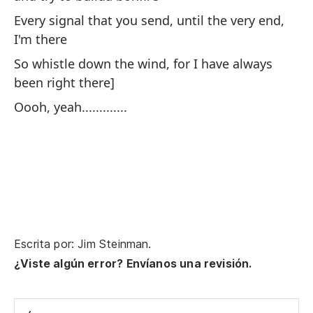
Every signal that you send, until the very end,
As
I'm there
si
So whistle down the wind, for I have always
Ooo
been right there]
Oooh, yeah.............
Escrita por: Jim Steinman.
¿Viste algún error? Envíanos una revisión.