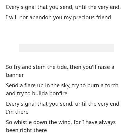
Ca
Every signal that you send, until the very end,
No
I will not abandon you my precious friend
As
So try and stem the tide, then you'll raise a
le
banner
En
Send a flare up in the sky, try to burn a torch
un
and try to builda bonfire
Ca
Every signal that you send, until the very end,
I'm there
As
si
So whistle down the wind, for I have always
been right there
Oo