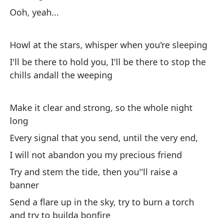
Ooh, yeah...
Aú
d
Howl at the stars, whisper when you're sleeping
Es
I'll be there to hold you, I'll be there to stop the
de
chills andall the weeping
Ha
Make it clear and strong, so the whole night
long
Ca
Every signal that you send, until the very end,
No
I will not abandon you my precious friend
In
ba
Try and stem the tide, then you''ll raise a
banner
En
un
Send a flare up in the sky, try to burn a torch
and try to builda bonfire
Ca