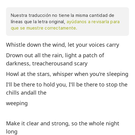
Nuestra traducción no tiene la misma cantidad de
líneas que la letra original,
ayúdanos a revisarla para
que se muestre correctamente.
Whistle down the wind, let your voices carry
Si
ll
Drown out all the rain, light a patch of
darkness, treacherousand scary
Ah
os
Howl at the stars, whisper when you're sleeping
Aú
I'll be there to hold you, I'll be there to stop the
d
chills andall the
Es
weeping
de
Make it clear and strong, so the whole night
Ha
long