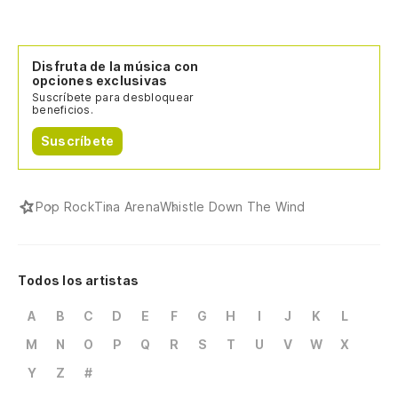
Disfruta de la música con
opciones exclusivas
Suscríbete para desbloquear
beneficios.
Suscríbete
Pop Rock
Tina Arena
Whistle Down The Wind
Todos los artistas
A
B
C
D
E
F
G
H
I
J
K
L
M
N
O
P
Q
R
S
T
U
V
W
X
Y
Z
#