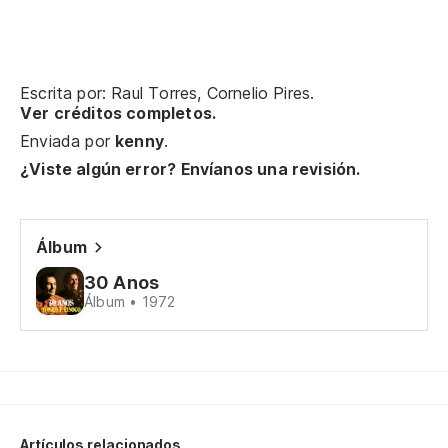
Ad
Ad
Ad
Escrita por: Raul Torres, Cornelio Pires.
Ver créditos completos.
En
Enviada por
kenny
.
¿Viste algún error? Envíanos una revisión.
Nu
En
Álbum
ll
30 Anos
Na
Álbum • 1972
Ad
de
Ad
Artículos relacionados