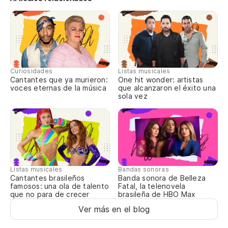
Ho
es
Ho
En
Curiosidades
Listas musicales
Cantantes que ya murieron:
One hit wonder: artistas
Nu
voces eternas de la música
que alcanzaron el éxito una
sola vez
Ta
Ta
Listas musicales
Bandas sonoras
Cantantes brasileños
Banda sonora de Belleza
famosos: una ola de talento
Fatal, la telenovela
que no para de crecer
brasileña de HBO Max
Ver más en el blog