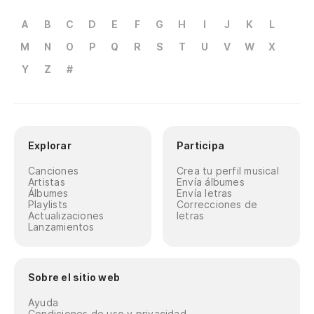
A
B
C
D
E
F
G
H
I
J
K
L
M
N
O
P
Q
R
S
T
U
V
W
X
Y
Z
#
Explorar
Participa
Canciones
Crea tu perfil musical
Artistas
Envía álbumes
Álbumes
Envía letras
Playlists
Correcciones de
Actualizaciones
letras
Lanzamientos
Sobre el sitio web
Ayuda
Condiciones de uso y privacidad