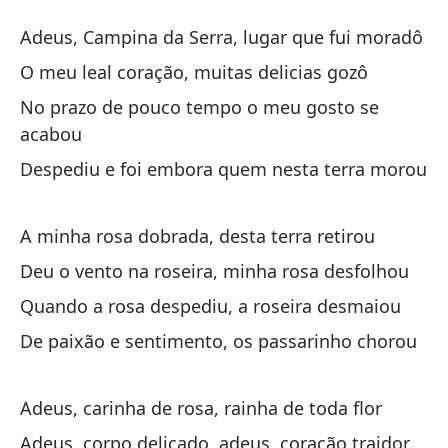
Ad
Adeus, Campina da Serra, lugar que fui moradô
A
O meu leal coração, muitas delicias gozô
No prazo de pouco tempo o meu gosto se
Ad
acabou
m
Despediu e foi embora quem nesta terra morou
Ad
Mi
A minha rosa dobrada, desta terra retirou
O 
Deu o vento na roseira, minha rosa desfolhou
Quando a rosa despediu, a roseira desmaiou
En
De paixão e sentimento, os passarinho chorou
No
Se
Adeus, carinha de rosa, rainha de toda flor
De
Adeus, corpo delicado, adeus, coração traidor