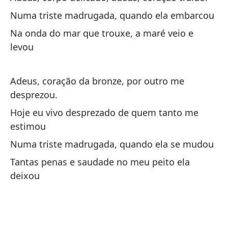
Numa triste madrugada, quando ela embarcou
Mi
Na onda do mar que trouxe, a maré veio e
A 
levou
El
Adeus, coração da bronze, por outro me
De
desprezou.
Hoje eu vivo desprezado de quem tanto me
Cu
estimou
Qu
Numa triste madrugada, quando ela se mudou
De
Tantas penas e saudade no meu peito ela
deixou
De
Ad