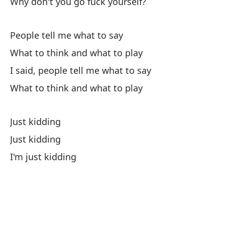
Why don't you go fuck yourself?
Wh
People tell me what to say
Di
What to think and what to play
I 
I said, people tell me what to say
Qu
What to think and what to play
Wh
Just kidding
(Y
Just kidding
Ve
I'm just kidding
Ve
Tu