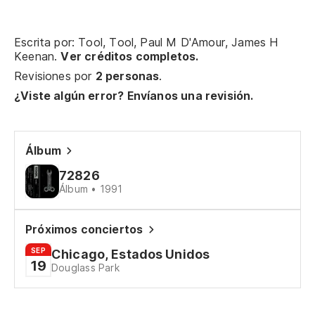
¿P
Escrita por: Tool, Tool, Paul M D'Amour, James H
Wh
Keenan.
Ver créditos completos.
Revisiones por
2 personas
.
¿Viste algún error? Envíanos una revisión.
No
I 
Álbum
In
72826
Álbum • 1991
No
I 
Próximos conciertos
SEP
Chicago, Estados Unidos
In
19
Douglass Park
Ev