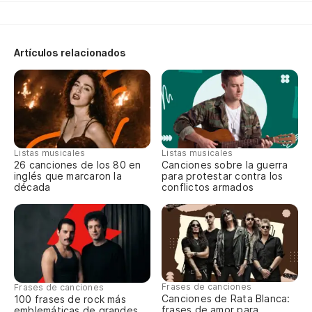
Ve
Artículos relacionados
Ve
Tu
¿P
Listas musicales
Listas musicales
Wh
26 canciones de los 80 en
Canciones sobre la guerra
inglés que marcaron la
para protestar contra los
década
conflictos armados
La
Pe
Qu
Frases de canciones
Frases de canciones
Wh
Canciones de Rata Blanca:
100 frases de rock más
frases de amor para
emblemáticas de grandes