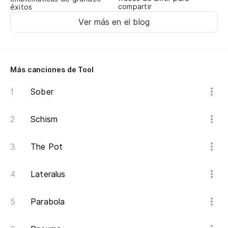
compartir
éxitos
Di
Ver más en el blog
I 
Qu
Más canciones de Tool
Wh
Sober
Es
Schism
Es
The Pot
só
Lateralus
Parabola