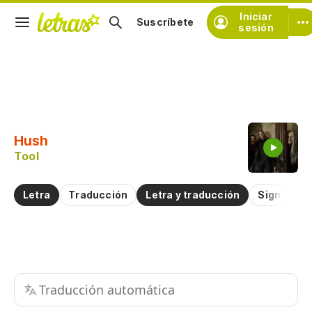
Iniciar
Suscríbete
sesión
Copiar fragmento
Copiar toda la letra
Hush
Practicar la pronunciación de
Tool
Comentar sobre este fragmento
Letra
Traducción
Letra y traducción
Significad
Traducción automática