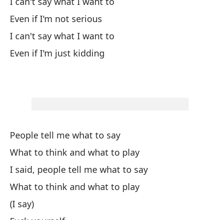
I can't say what I want to
(C
Even if I'm not serious
I can't say what I want to
Ve
Even if I'm just kidding
Ve
Tu
¿P
People tell me what to say
Wh
What to think and what to play
I said, people tell me what to say
No
What to think and what to play
I 
(I say)