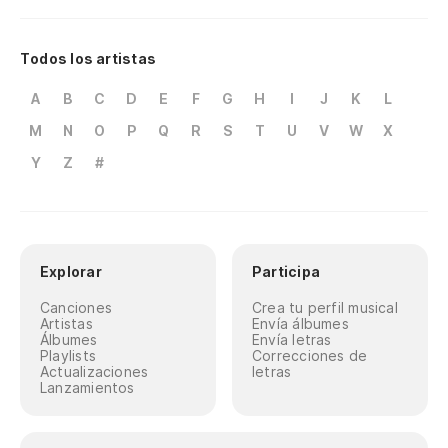
Todos los artistas
A
B
C
D
E
F
G
H
I
J
K
L
M
N
O
P
Q
R
S
T
U
V
W
X
Y
Z
#
Explorar
Participa
Canciones
Crea tu perfil musical
Artistas
Envía álbumes
Álbumes
Envía letras
Playlists
Correcciones de
Actualizaciones
letras
Lanzamientos