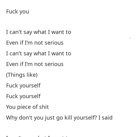
Si
Fuck you
H
I can't say what I want to
Jó
Even if I'm not serious
I can't say what I want to
No
Even if I'm not serious
I 
(Things like)
In
Fuck yourself
Fuck yourself
No
You piece of shit
I 
Why don't you just go kill yourself? I said
In