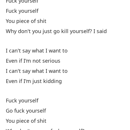
Fuck yourself
In
Fuck yourself
No
You piece of shit
I 
Why don't you just go kill yourself? I said
In
I can't say what I want to
Ev
Even if I'm not serious
I can't say what I want to
Even if I'm just kidding
Fuck yourself
La
Go fuck yourself
Pe
You piece of shit
Qu