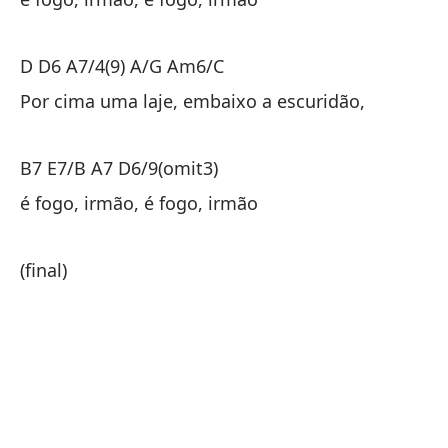
D D6 A7/4(9) A/G Am6/C
D 
Por cima uma laje, embaixo a escuridão,
En
B7 E7/B A7 D6/9(omit3)
B7
é fogo, irmão, é fogo, irmão
es
(final)
(f