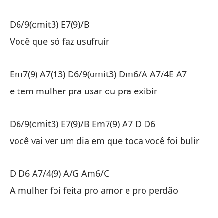
D6/9(omit3) E7(9)/B
D6
Você que só faz usufruir
Tú
Em7(9) A7(13) D6/9(omit3) Dm6/A A7/4E A7
Em
e tem mulher pra usar ou pra exibir
y 
D6/9(omit3) E7(9)/B Em7(9) A7 D D6
D6
você vai ver um dia em que toca você foi bulir
tú
D D6 A7/4(9) A/G Am6/C
D 
A mulher foi feita pro amor e pro perdão
La