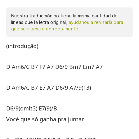
Nuestra traducción no tiene la misma cantidad de
líneas que la letra original,
ayúdanos a revisarla para
que se muestre correctamente.
(introdução)
(i
D Am6/C B7 F7 A7 D6/9 Bm7 Em7 A7
D 
D Am6/C B7 E7 A7 D6/9 A7/9(13)
D 
D6/9(omit3) E7(9)/B
D6
Você que só ganha pra juntar
Tú