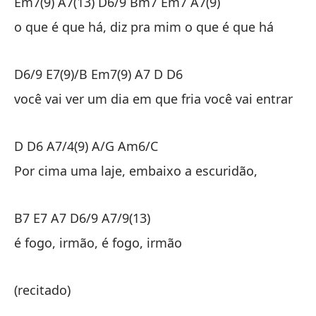
Em7(9) A7(13) D6/9 Bm7 Em7 A7(9)
Em
o que é que há, diz pra mim o que é que há
qu
D6/9 E7(9)/B Em7(9) A7 D D6
D6
você vai ver um dia em que fria você vai entrar
un
D D6 A7/4(9) A/G Am6/C
D 
Por cima uma laje, embaixo a escuridão,
En
B7 E7 A7 D6/9 A7/9(13)
B7
é fogo, irmão, é fogo, irmão
es
(recitado)
(r