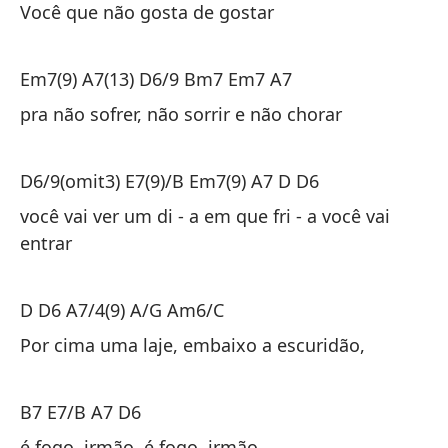
D6
Você que não gosta de gostar
Tú
Em7(9) A7(13) D6/9 Bm7 Em7 A7
Em
pra não sofrer, não sorrir e não chorar
pa
D6/9(omit3) E7(9)/B Em7(9) A7 D D6
D6
você vai ver um di - a em que fri - a você vai
entrar
tú
D D6 A7/4(9) A/G Am6/C
D 
Por cima uma laje, embaixo a escuridão,
En
B7 E7/B A7 D6
B7
é fogo, irmão, é fogo, irmão
es