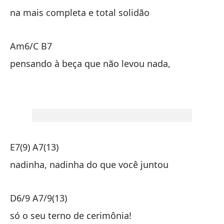
na mais completa e total solidão
en
Am6/C B7
A
pensando à beça que não levou nada,
pe
E7(9) A7(13)
E7
nadinha, nadinha do que você juntou
na
D6/9 A7/9(13)
D6
só o seu terno de cerimônia!
so