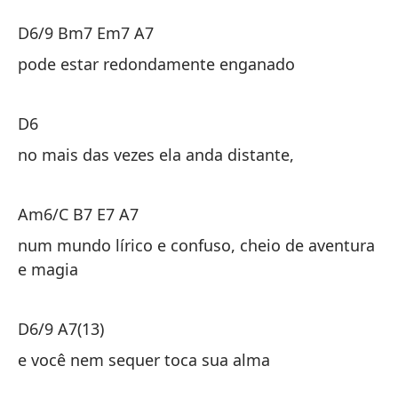
D6/9 Bm7 Em7 A7
D
pode estar redondamente enganado
pu
D6
D
no mais das vezes ela anda distante,
en
Am6/C B7 E7 A7
Am
num mundo lírico e confuso, cheio de aventura
e magia
en
y 
D6/9 A7(13)
D6
e você nem sequer toca sua alma
y 