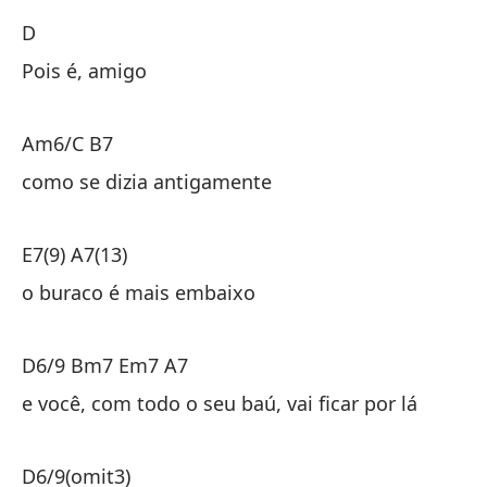
D
D
Pois é, amigo
Pu
Am6/C B7
A
como se dizia antigamente
co
E7(9) A7(13)
E7
o buraco é mais embaixo
el
D6/9 Bm7 Em7 A7
D
e você, com todo o seu baú, vai ficar por lá
y 
D6/9(omit3)
D6