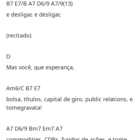
B7 E7/B A7 D6/9 A7/9(13)
B7
e desligar, e desligar,
y 
(recitado)
(r
D
D
Mas você, que esperança,
Pe
Am6/C B7 E7
Am
bolsa, títulos, capital de giro, public relations, e
tomegravata!
bo
pú
A7 D6/9 Bm7 Em7 A7
A7
commodities, CDBs, fundos de ações, e tome