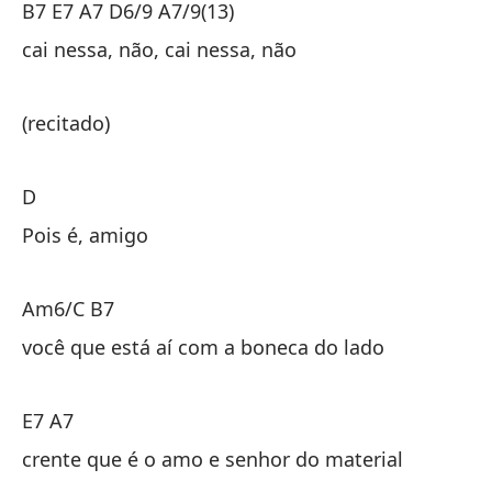
B7 E7 A7 D6/9 A7/9(13)
B7
cai nessa, não, cai nessa, não
ca
(recitado)
(r
D
D
Pois é, amigo
Pu
Am6/C B7
A
você que está aí com a boneca do lado
tú
E7 A7
E7
crente que é o amo e senhor do material
cr
ma