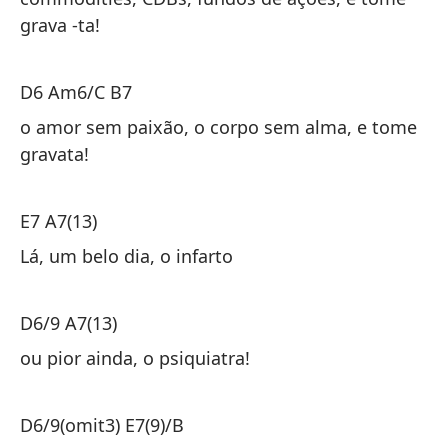
grava -ta!
co
co
D6 Am6/C B7
D
o amor sem paixão, o corpo sem alma, e tome
gravata!
el
co
E7 A7(13)
E7
Lá, um belo dia, o infarto
Ah
D6/9 A7(13)
D6
ou pior ainda, o psiquiatra!
o 
D6/9(omit3) E7(9)/B