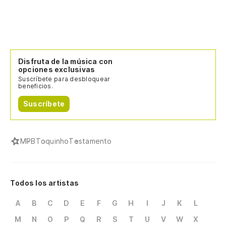
Disfruta de la música con
opciones exclusivas
Suscríbete para desbloquear
beneficios.
Suscríbete
MPB
Toquinho
Testamento
Todos los artistas
A
B
C
D
E
F
G
H
I
J
K
L
M
N
O
P
Q
R
S
T
U
V
W
X