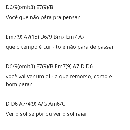
D6/9(omit3) E7(9)/B
D6
Você que não pára pra pensar
Tú
Em7(9) A7(13) D6/9 Bm7 Em7 A7
Em
que o tempo é cur - to e não pára de passar
qu
D6/9(omit3) E7(9)/B Em7(9) A7 D D6
D6
você vai ver um di - a que remorso, como é
bom parar
tú
bu
D D6 A7/4(9) A/G Am6/C
D 
Ver o sol se pôr ou ver o sol raiar
Ve