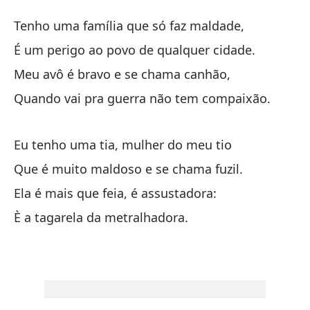
La
Tenho uma família que só faz maldade,
A 
É um perigo ao povo de qualquer cidade.
Meu avô é bravo e se chama canhão,
Te
Quando vai pra guerra não tem compaixão.
Te
Es
Eu tenho uma tia, mulher do meu tio
É 
Que é muito maldoso e se chama fuzil.
Ela é mais que feia, é assustadora:
Mi
È a tagarela da metralhadora.
Me
Cu
Qu