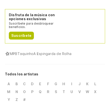
Disfruta de la música con
opciones exclusivas
Suscríbete para desbloquear
beneficios.
Suscríbete
MPB
Toquinho
A Espingarda de Rolha
Todos los artistas
A
B
C
D
E
F
G
H
I
J
K
L
M
N
O
P
Q
R
S
T
U
V
W
X
Y
Z
#