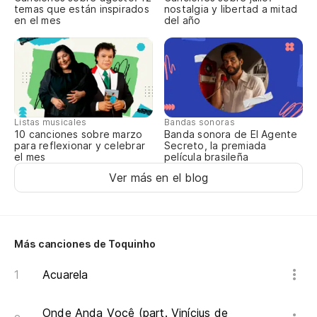
temas que están inspirados
nostalgia y libertad a mitad
Mi
en el mes
del año
Me
Yo
Eu
Listas musicales
Bandas sonoras
10 canciones sobre marzo
Banda sonora de El Agente
para reflexionar y celebrar
Secreto, la premiada
el mes
película brasileña
Ver más en el blog
Más canciones de Toquinho
Acuarela
Onde Anda Você (part. Vinícius de