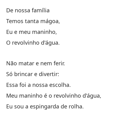
Te
De nossa família
Eu
Temos tanta mágoa,
Eu e meu maninho,
Qu
O revolvinho d'água.
Qu
Es
Não matar e nem ferir.
El
Só brincar e divertir:
Essa foi a nossa escolha.
Es
Meu maninho é o revolvinho d'água,
È 
Eu sou a espingarda de rolha.