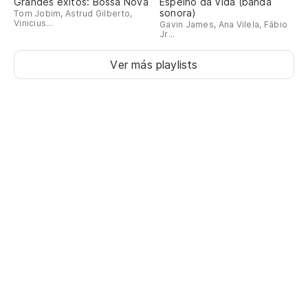
Grandes éxitos: Bossa Nova
Espelho da Vida (banda
sonora)
Tom Jobim, Astrud Gilberto,
Vinicius...
Gavin James, Ana Vilela, Fábio
Jr...
Ver más playlists