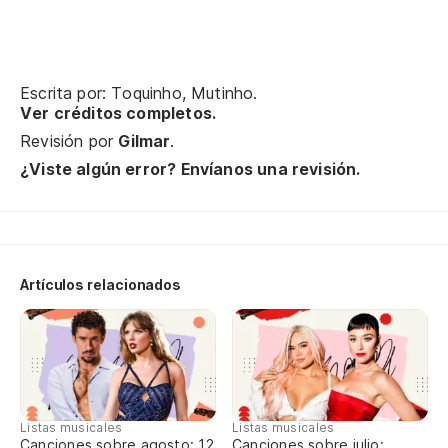
De
Escrita por: Toquinho, Mutinho.
Te
Ver créditos completos.
Revisión por
Gilmar
.
Mi
¿Viste algún error? Envíanos una revisión.
El
Artículos relacionados
No
So
Es
Listas musicales
Listas musicales
Canciones sobre agosto: 12
Canciones sobre julio: