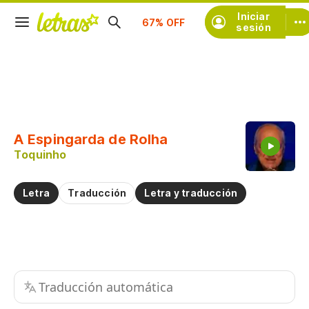
Iniciar
Suscríbete
sesión
Copiar fragmento
Copiar toda la letra
A Espingarda de Rolha
Practicar la pronunciación de
Toquinho
Comentar sobre este fragmento
Letra
Traducción
Letra y traducción
Traducción automática