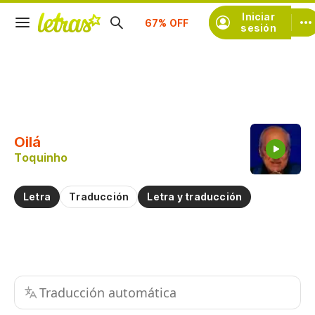
Suscríbete
Iniciar
sesión
Copiar fragmento
Copiar toda la letra
Oilá
Practicar la pronunciación de
Toquinho
Comentar sobre este fragmento
Letra
Traducción
Letra y traducción
Traducción automática