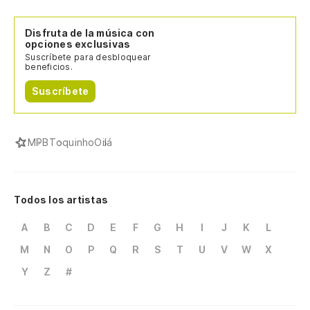
Disfruta de la música con
opciones exclusivas
Suscríbete para desbloquear
beneficios.
Suscríbete
MPB
Toquinho
Oilá
Todos los artistas
A
B
C
D
E
F
G
H
I
J
K
L
M
N
O
P
Q
R
S
T
U
V
W
X
Y
Z
#