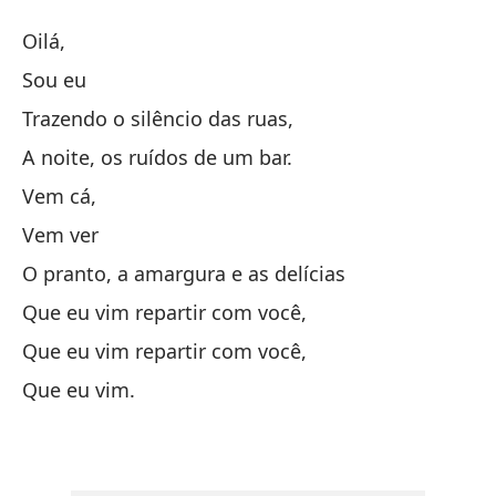
Oi
Oilá,
Oi
Sou eu
Trazendo o silêncio das ruas,
Ac
A noite, os ruídos de um bar.
So
Vem cá,
Vem ver
Ll
O pranto, a amargura e as delícias
Tr
Que eu vim repartir com você,
Que eu vim repartir com você,
La
Que eu vim.
A 
Ve