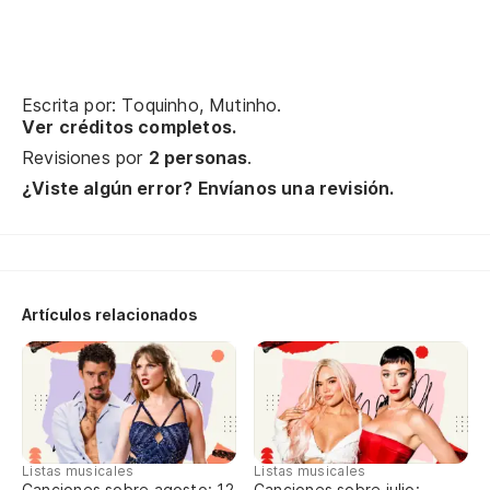
Un
Escrita por: Toquinho, Mutinho.
Ver créditos completos.
Pe
Revisiones por
2 personas
.
Pe
¿Viste algún error? Envíanos una revisión.
Vi
Ch
Artículos relacionados
El
O 
Vi
Vi
Listas musicales
Listas musicales
Canciones sobre agosto: 12
Canciones sobre julio: