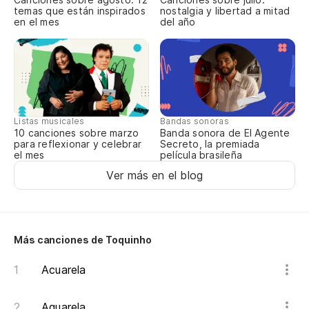
temas que están inspirados
nostalgia y libertad a mitad
Am
en el mes
del año
Am
Qu
Qu
Listas musicales
Bandas sonoras
10 canciones sobre marzo
Banda sonora de El Agente
Me
para reflexionar y celebrar
Secreto, la premiada
el mes
película brasileña
Me
Ver más en el blog
Más canciones de Toquinho
Acuarela
Aquarela