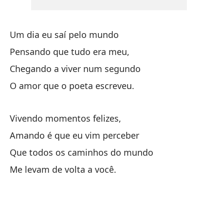
Ve
Um dia eu saí pelo mundo
El
Pensando que tudo era meu,
O 
Chegando a viver num segundo
Qu
O amor que o poeta escreveu.
Qu
Vivendo momentos felizes,
Qu
Amando é que eu vim perceber
Qu
Que todos os caminhos do mundo
Qu
Me levam de volta a você.