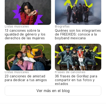
Tí
Ca
Pe
ex
Listas musicales
Biografías
13 canciones sobre la
Quiénes son los integrantes
igualdad de género y los
de FREEKIDS: conoce a la
Ma
derechos de las mujeres
boyband mexicana
bu
ad
bo
Listas musicales
Frases de canciones
23 canciones de amistad
36 frases de Gorillaz para
Ho
para dedicar a tus amigos
compartir en tus fotos y
estados
Ver más en el blog
Lo
Me