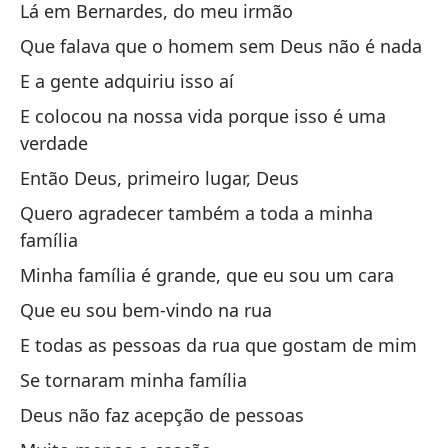
Lá em Bernardes, do meu irmão
ad
Que falava que o homem sem Deus não é nada
bo
E a gente adquiriu isso aí
Te
E colocou na nossa vida porque isso é uma
Te
verdade
Então Deus, primeiro lugar, Deus
Y 
Quero agradecer também a toda a minha
E 
família
Minha família é grande, que eu sou um cara
El
Que eu sou bem-vindo na rua
Am
E todas as pessoas da rua que gostam de mim
Mi
Se tornaram minha família
Ol
Deus não faz acepção de pessoas