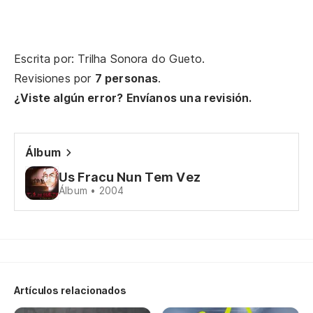
Ma
bu
Escrita por: Trilha Sonora do Gueto.
ad
Revisiones por
7 personas
.
¿Viste algún error? Envíanos una revisión.
bo
Te
Álbum
Te
Us Fracu Nun Tem Vez
Álbum • 2004
Y 
E 
Tí
Ca
Artículos relacionados