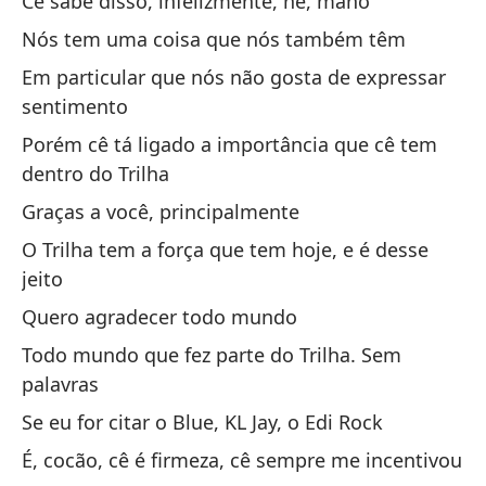
Cê sabe disso, infelizmente, né, mano
Da
Nós tem uma coisa que nós também têm
Da
Em particular que nós não gosta de expressar
sentimento
El
Porém cê tá ligado a importância que cê tem
El
dentro do Trilha
Su
Graças a você, principalmente
O Trilha tem a força que tem hoje, e é desse
O 
jeito
Quero agradecer todo mundo
Yo
Todo mundo que fez parte do Trilha. Sem
Eu
palavras
Él
Se eu for citar o Blue, KL Jay, o Edi Rock
El
É, cocão, cê é firmeza, cê sempre me incentivou