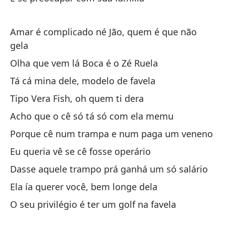
en
So
Amar é complicado né Jão, quem é que não
He
gela
ti
Olha que vem lá Boca é o Zé Ruela
Ap
Tá cá mina dele, modelo de favela
Tipo Vera Fish, oh quem ti dera
Un
Acho que o cê só tá só com ela memu
Um
Porque cê num trampa e num paga um veneno
No
Eu queria vê se cê fosse operário
qu
Dasse aquele trampo prá ganhá um só salário
Nã
Ela ía querer você, bem longe dela
Wa
O seu privilégio é ter um golf na favela