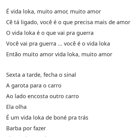
V.
É vida loka, muito amor, muito amor
V
Cê tá ligado, você é o que precisa mais de amor
O vida loka é o que vai pra guerra
Es
Você vai pra guerra ... você é o vida loka
É 
Então muito amor vida loka, muito amor
Sa
Cê
Sexta a tarde, fecha o sinal
A garota para o carro
La
Ao lado encosta outro carro
O 
Ela olha
Va
É um vida loka de boné pra trás
Vo
Barba por fazer