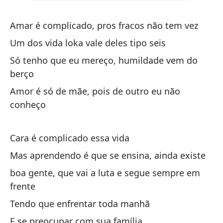
Su
ta
Amar é complicado, pros fracos não tem vez
El
Um dos vida loka vale deles tipo seis
sh
Só tenho que eu mereço, humildade vem do
berço
El
Amor é só de mãe, pois de outro eu não
La
conheço
Vi
Cara é complicado essa vida
Me
Mas aprendendo é que se ensina, ainda existe
ex
boa gente, que vai a luta e segue sempre em
frente
Am
Tendo que enfrentar toda manhã
So
E se preocupar com sua família