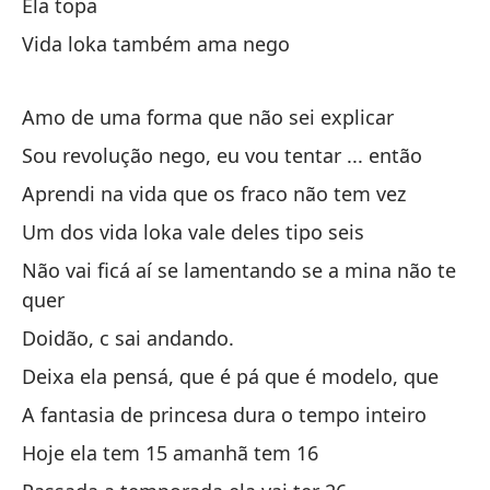
Ela topa
Si
Vida loka também ama nego
Él
Amo de uma forma que não sei explicar
El
Sou revolução nego, eu vou tentar ... então
Aprendi na vida que os fraco não tem vez
Ba
Um dos vida loka vale deles tipo seis
Não vai ficá aí se lamentando se a mina não te
Y 
quer
Doidão, c sai andando.
Él
Deixa ela pensá, que é pá que é modelo, que
El
A fantasia de princesa dura o tempo inteiro
El
Hoje ela tem 15 amanhã tem 16