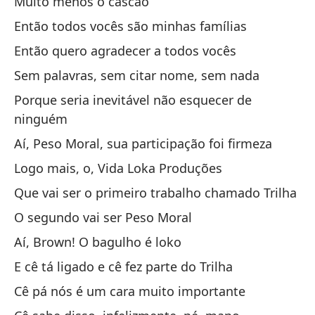
Muito menos o cascão
Aq
Então todos vocês são minhas famílias
Tá
Então quero agradecer a todos vocês
Co
Sem palavras, sem citar nome, sem nada
Ti
Porque seria inevitável não esquecer de
ninguém
Cr
Aí, Peso Moral, sua participação foi firmeza
Ac
Logo mais, o, Vida Loka Produções
Po
Que vai ser o primeiro trabalho chamado Trilha
v
O segundo vai ser Peso Moral
Po
Aí, Brown! O bagulho é loko
E cê tá ligado e cê fez parte do Trilha
Qu
Cê pá nós é um cara muito importante
Eu