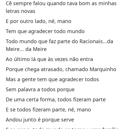
Cê sempre falou quando tava bom as minhas
Po
letras novas
Ma
E por outro lado, né, mano
Qu
Tem que agradecer todo mundo
Do
Todo mundo que faz parte do Racionais...da
Meire... da Meire
No
Ao último lá que às vezes não entra
Nã
Porque chega atrasado, chamado Marquinho
Mas a gente tem que agradecer todos
Un
Sem palavra a todos porque
Um
De uma certa forma, todos fizeram parte
Fu
E se todos fizeram parte, né, mano
ta
Andou junto é porque serve
Fo