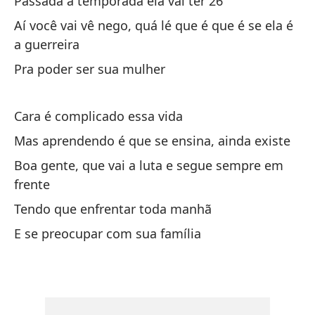
Passada a temporada ela vai ter 26
La
Aí você vai vê nego, quá lé que é que é se ela é
O 
a guerreira
Ta
Pra poder ser sua mulher
te
Lo
Cara é complicado essa vida
Mas aprendendo é que se ensina, ainda existe
¡E
Boa gente, que vai a luta e segue sempre em
frente
Gr
Tendo que enfrentar toda manhã
Ót
E se preocupar com sua família
Pa
t
Pa