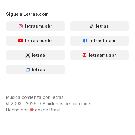
Se
Sigue a Letras.com
Po
letrasmusbr
letras
Po
letrasmusbr
letraslatam
Aq
letras
letrasmusbr
Aí
letras
Pr
Lo
Música comienza con letras
Qu
© 2003 - 2026, 3.8 millones de canciones
Hecho con
desde Brasil
Qu
El