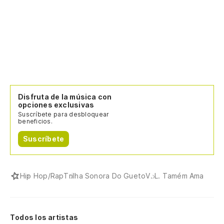
ag
Aí
Ha
Te
De
Disfruta de la música con
opciones exclusivas
Lá
Suscríbete para desbloquear
beneficios.
¿Q
Suscríbete
Qu
Hip Hop/Rap
Trilha Sonora Do Gueto
V. L. Tamém Ama
Y 
Y 
Todos los artistas