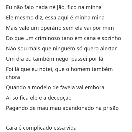
Dé
Eu não falo nada né Jão, fico na minha
De
Ele mesmo diz, essa aqui é minha mina
Mais vale um operário sem ela vai por mim
El
Do que um criminoso tano em cana e sozinho
A 
Não sou mais que ninguém só quero alertar
Ho
Um dia eu também nego, passei por lá
Ho
Foi lá que eu notei, que o homem também
chora
De
Quando a modelo de favela vai embora
Pa
Ai só fica ele e a decepção
En
Pagando de mau mau abandonado na prisão
gu
Aí
Cara é complicado essa vida
gu