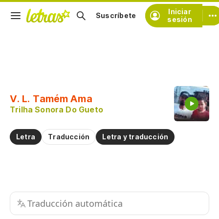
Iniciar
Suscríbete
sesión
Copiar fragmento
Copiar toda la letra
V. L. Tamém Ama
Practicar la pronunciación de
Trilha Sonora Do Gueto
Comentar sobre este fragmento
Letra
Traducción
Letra y traducción
Traducción automática