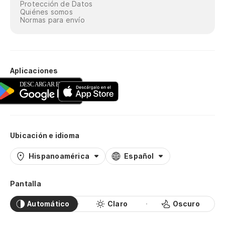
Protección de Datos
Quiénes somos
Se
Normas para envío
Se
Di
Aplicaciones
De
Me
As
Ubicación e idioma
En
Hispanoamérica
Español
As
Pantalla
En
Automático
Claro
Oscuro
Si