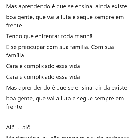
Mas aprendendo é que se ensina, ainda existe
Pa
boa gente, que vai a luta e segue sempre em
Pr
frente
Tendo que enfrentar toda manhã
Tí
E se preocupar com sua família. Com sua
família.
Ca
Cara é complicado essa vida
Pe
Cara é complicado essa vida
ex
Mas aprendendo é que se ensina, ainda existe
Ma
boa gente, que vai a luta e segue sempre em
Bu
frente
Bo
Alô ... alô
Te