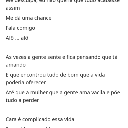
Me desculpa, eu não queria que tudo acabasse
Te
assim
Me dá uma chance
Y 
Fala comigo
E 
Alô ... alô
As vezes a gente sente e fica pensando que tá
amando
E que encontrou tudo de bom que a vida
El
poderia oferecer
ti
Até que a mulher que a gente ama vacila e põe
Am
tudo a perder
Un
Cara é complicado essa vida
Um