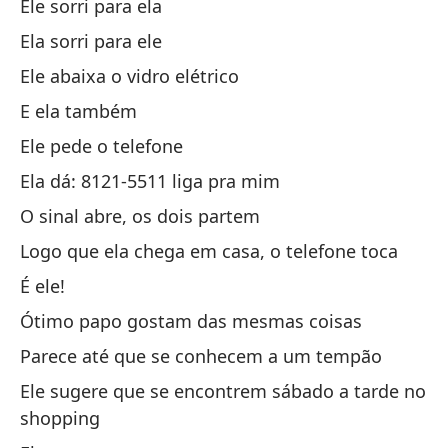
Ele sorri para ela
Ta
Ela sorri para ele
En
Ele abaixa o vidro elétrico
E ela também
Vi
Ele pede o telefone
Se
Ela dá: 8121-5511 liga pra mim
La
O sinal abre, os dois partem
Logo que ela chega em casa, o telefone toca
Al
É ele!
El
Ótimo papo gostam das mesmas coisas
Parece até que se conhecem a um tempão
Es
Ele sugere que se encontrem sábado a tarde no
É 
shopping