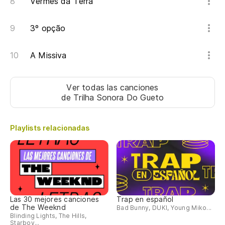
Vermes da Terra
Ha
3º opção
ti
At
A Missiva
pe
Ver todas las canciones
Tí
de Trilha Sonora Do Gueto
Ca
Playlists relacionadas
Es
¡P
Las 30 mejores canciones
Trap en español
Al
de The Weeknd
Bad Bunny, DUKI, Young Miko...
Blinding Lights, The Hills,
Starboy...