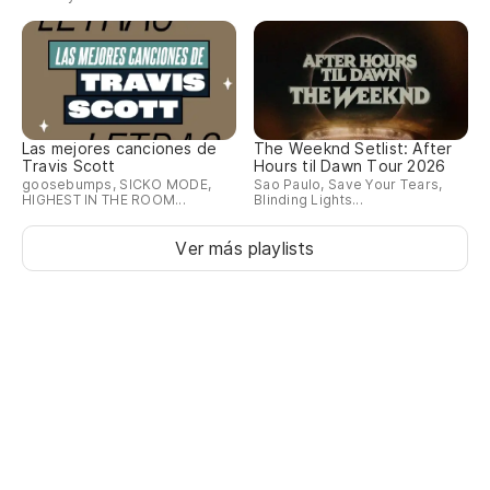
To
am
Es
é 
Las mejores canciones de
The Weeknd Setlist: After
Travis Scott
Hours til Dawn Tour 2026
No
goosebumps, SICKO MODE,
Sao Paulo, Save Your Tears,
a
HIGHEST IN THE ROOM...
Blinding Lights...
Nã
Ver más playlists
am
Si
Se
Pe
¡O