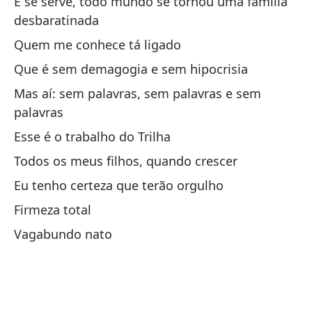
E se serve, todo mundo se tornou uma família
Cu
desbaratinada
de
Quem me conhece tá ligado
Qu
Que é sem demagogia e sem hipocrisia
Mas aí: sem palavras, sem palavras e sem
En
palavras
Ai
Esse é o trabalho do Trilha
Pa
Todos os meus filhos, quando crescer
Pa
Eu tenho certeza que terão orgulho
Firmeza total
Tí
Vagabundo nato
Ca
Pe
ex