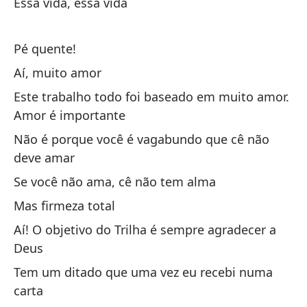
Essa vida, essa vida
Só
la
Pé quente!
Só
Aí, muito amor
El
Este trabalho todo foi baseado em muito amor.
Amor é importante
Am
Não é porque você é vagabundo que cê não
deve amar
Tí
Se você não ama, cê não tem alma
Ca
Mas firmeza total
Pe
Aí! O objetivo do Trilha é sempre agradecer a
ex
Deus
Ma
Tem um ditado que uma vez eu recebi numa
carta
bu