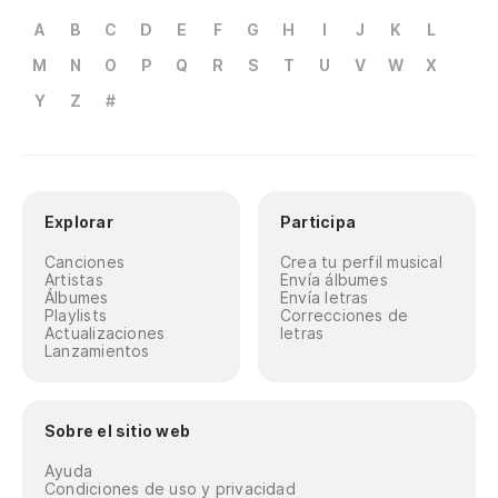
E 
A
B
C
D
E
F
G
H
I
J
K
L
As
M
N
O
P
Q
R
S
T
U
V
W
X
Y
Z
#
En
Ta
Qu
Explorar
Participa
Mi
Canciones
Crea tu perfil musical
Artistas
Envía álbumes
Mi
Álbumes
Envía letras
Playlists
Correcciones de
Actualizaciones
letras
Qu
Lanzamientos
Qu
Sobre el sitio web
Y 
Ayuda
E 
Condiciones de uso y privacidad