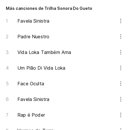
Da
Más canciones de Trilha Sonora Do Gueto
Favela Sinistra
H
Padre Nuestro
Ho
Vida Loka Também Ama
A 
Um Pião Di Vida Loka
e
As
Face Oculta
a
Favela Sinistra
Y 
of
Rap é Poder
E 
of