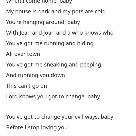
When I come home, baby
Cu
My house is dark and my pots are cold
Mi
You're hanging around, baby
Es
With Jean and Joan and a who knows who
Co
You've got me running and hiding
Me
All over town
Po
You've got me sneaking and peeping
Me
And running you down
Y 
This can't go on
Es
Lord knows you got to change, baby
Di
You've got to change your evil ways, baby
Ti
Before I stop loving you
An