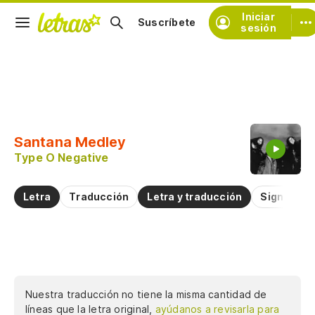
Iniciar
Suscríbete
sesión
Copiar fragmento
Copiar toda la letra
Santana Medley
Practicar la pronunciación de
Type O Negative
Comentar sobre este fragmento
Letra
Traducción
Letra y traducción
Significad
Nuestra traducción no tiene la misma cantidad de
líneas que la letra original,
ayúdanos a revisarla para