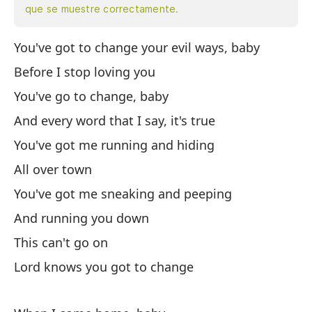
que se muestre correctamente.
You've got to change your evil ways, baby
Ti
Before I stop loving you
An
You've go to change, baby
Ti
And every word that I say, it's true
Y 
You've got me running and hiding
Me
All over town
Po
You've got me sneaking and peeping
Me
And running you down
Y 
This can't go on
Es
Lord knows you got to change
Di