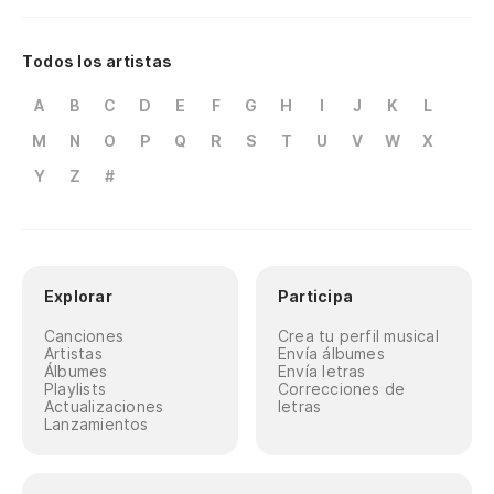
Todos los artistas
A
B
C
D
E
F
G
H
I
J
K
L
M
N
O
P
Q
R
S
T
U
V
W
X
Y
Z
#
Explorar
Participa
Canciones
Crea tu perfil musical
Artistas
Envía álbumes
Álbumes
Envía letras
Playlists
Correcciones de
Actualizaciones
letras
Lanzamientos