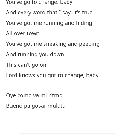
You've go to change, baby
Ti
And every word that I say, it's true
Y 
You've got me running and hiding
Me
All over town
Po
You've got me sneaking and peeping
Me
And running you down
Y 
This can't go on
Es
Lord knows you got to change, baby
Di
Oye como va mi ritmo
Bueno pa gosar mulata
Oy