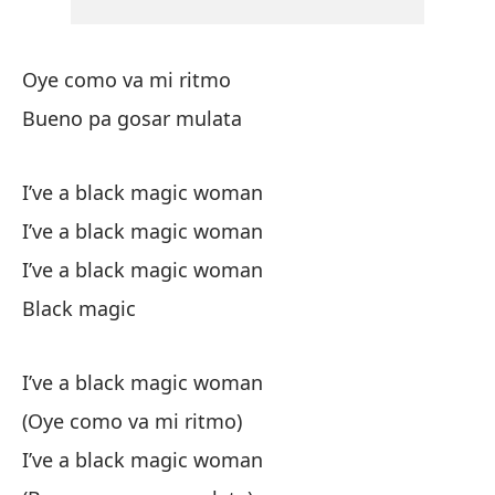
Bu
Oye como va mi ritmo
Oy
Bueno pa gosar mulata
Bu
I’ve a black magic woman
Te
I’ve a black magic woman
Te
I’ve a black magic woman
Te
Black magic
I’ve a black magic woman
(Oye como va mi ritmo)
I’ve a black magic woman