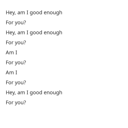
Hey, am I good enough
For you?
Hey, am I good enough
For you?
Ru
Am I
I 
For you?
Ah
Am I
la
For you?
No
Hey, am I good enough
¿D
For you?
Sh
Di