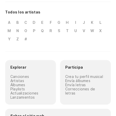
Todos los artistas
A
B
C
D
E
F
G
H
I
J
K
L
M
N
O
P
Q
R
S
T
U
V
W
X
Y
Z
#
Explorar
Participa
Canciones
Crea tu perfil musical
Artistas
Envía álbumes
Álbumes
Envía letras
Playlists
Correcciones de
Actualizaciones
letras
Lanzamientos
Sobre el sitio web