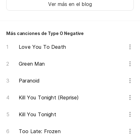
Pa
Ver más en el blog
Ey
He
Más canciones de Type O Negative
Love You To Death
Pa
Green Man
Paranoid
Kill You Tonight (Reprise)
Kill You Tonight
Too Late: Frozen