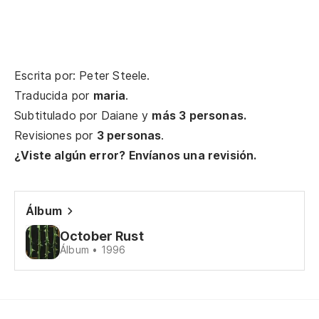
at
I 
Escrita por: Peter Steele.
De
Traducida por
maria
.
Subtitulado por
Daiane
y
más 3 personas.
De
Revisiones por
3 personas
.
Le
¿Viste algún error? Envíanos una revisión.
De
Álbum
October Rust
De
Álbum • 1996
Le
Ey