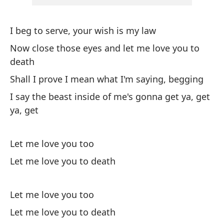
La
I beg to serve, your wish is my law
Bl
Now close those eyes and let me love you to
death
So
Shall I prove I mean what I'm saying, begging
I 
I say the beast inside of me's gonna get ya, get
Es
ya, get
di
Th
Let me love you too
pr
Let me love you to death
Di
at
Let me love you too
Th
Let me love you to death
ya