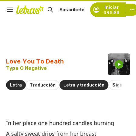
Iniciar
Suscríbete
sesión
Copiar fragmento
Copiar toda la letra
Love You To Death
Practicar la pronunciación de
Type O Negative
Comentar sobre este fragmento
Letra
Traducción
Letra y traducción
Significad
A
In her place one hundred candles burning
Lo
A salty sweat drips from her breast