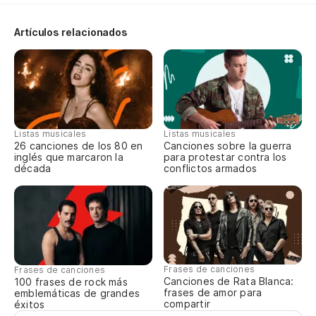
He
Artículos relacionados
Pa
Ey
He
Listas musicales
Listas musicales
26 canciones de los 80 en
Canciones sobre la guerra
Pa
inglés que marcaron la
para protestar contra los
década
conflictos armados
So
Pa
Frases de canciones
Frases de canciones
Canciones de Rata Blanca:
So
100 frases de rock más
frases de amor para
emblemáticas de grandes
compartir
éxitos