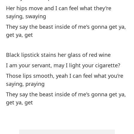
Her hips move and I can feel what they're
En
saying, swaying
In
They say the beast inside of me's gonna get ya,
get ya, get
Un
A 
Black lipstick stains her glass of red wine
Su
I am your servant, may I light your cigarette?
di
Those lips smooth, yeah I can feel what you're
He
saying, praying
sw
They say the beast inside of me's gonna get ya,
get ya, get
Di
at
Th
ya