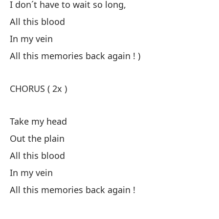
I don´t have to wait so long,
Th
All this blood
No
In my vein
All this memories back again ! )
Lu
Lo
CHORUS ( 2x )
Th
Take my head
Lo
Out the plain
Th
All this blood
In my vein
All this memories back again !