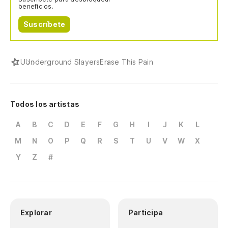
beneficios.
Suscríbete
U
Underground Slayers
Erase This Pain
Todos los artistas
A
B
C
D
E
F
G
H
I
J
K
L
M
N
O
P
Q
R
S
T
U
V
W
X
Y
Z
#
Explorar
Participa