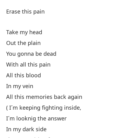
Bo
Erase this pain
Er
Take my head
Bo
Out the plain
You gonna be dead
Sa
With all this pain
All this blood
De
In my vein
Va
All this memories back again
( I´m keeping fighting inside,
Co
I´m looknig the answer
In my dark side
To