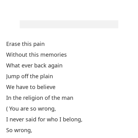
Wi
To
Erase this pain
En
Without this memories
To
What ever back again
Al
Jump off the plain
We have to believe
C
In the religion of the man
( You are so wrong,
Vi
I never said for who I belong,
Lo
So wrong,