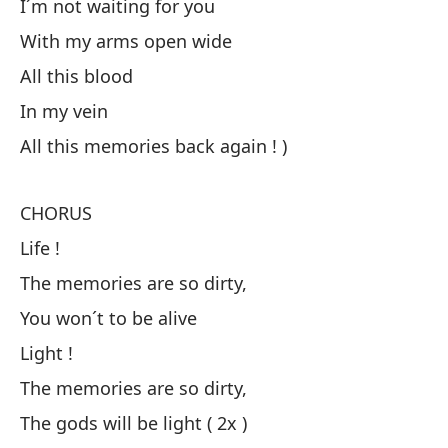
I´m not waiting for you
En
With my arms open wide
All this blood
To
In my vein
Al
All this memories back again ! )
( 
CHORUS
( 
Life !
Bu
The memories are so dirty,
You won´t to be alive
En
Light !
No
The memories are so dirty,
The gods will be light ( 2x )
Co