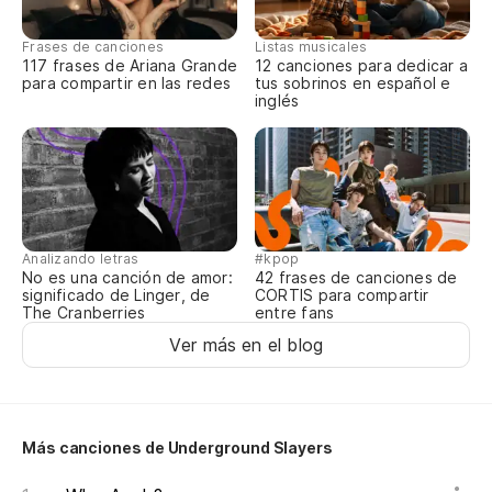
I 
Frases de canciones
Listas musicales
117 frases de Ariana Grande
12 canciones para dedicar a
Ta
para compartir en las redes
tus sobrinos en español e
inglés
No
I 
To
Analizando letras
#kpop
No es una canción de amor:
42 frases de canciones de
En
significado de Linger, de
CORTIS para compartir
The Cranberries
entre fans
Ver más en el blog
To
Al
Más canciones de Underground Slayers
CO