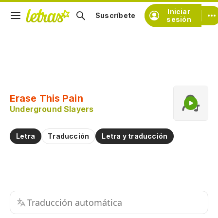
Iniciar
Suscríbete
sesión
Copiar fragmento
Copiar toda la letra
Erase This Pain
Practicar la pronunciación de
Underground Slayers
Comentar sobre este fragmento
Letra
Traducción
Letra y traducción
Traducción automática