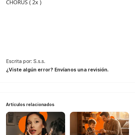
CHORUS ( 2x )
Bo
Si
Nu
Sa
Escrita por: S.s.s.
¿Viste algún error? Envíanos una revisión.
Te
En
Artículos relacionados
( 
Nu