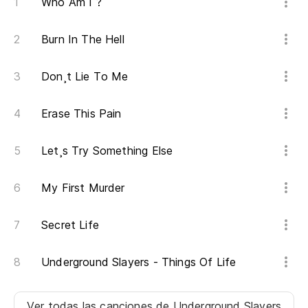
Who Am I ?
Burn In The Hell
Sa
Don¸t Lie To Me
De
Erase This Pain
To
Let¸s Try Something Else
En
My First Murder
To
Secret Life
Al
Underground Slayers - Things Of Life
CO
Ver todas las canciones
de Underground Slayers