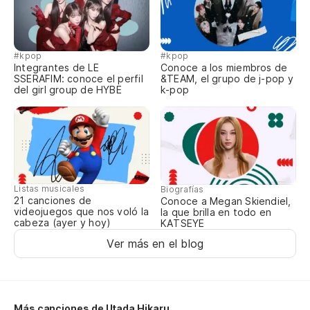
In
De
#kpop
#kpop
Ow
Integrantes de LE
Conoce a los miembros de
SSERAFIM: conoce el perfil
&TEAM, el grupo de j-pop y
Ow
del girl group de HYBE
k-pop
Qu
Ki
Ki
Listas musicales
Biografías
En
21 canciones de
Conoce a Megan Skiendiel,
videojuegos que nos voló la
la que brilla en todo en
Ko
cabeza (ayer y hoy)
KATSEYE
Ko
Ver más en el blog
No
To
Más canciones de Utada Hikaru