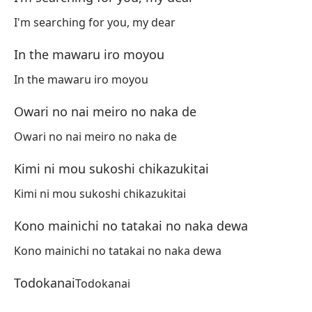
ど
I'm searching for you, my dear
Do
In the mawaru iro moyou
No
In the mawaru iro moyou
あ
Ak
Owari no nai meiro no naka de
Owari no nai meiro no naka de
No
Kimi ni mou sukoshi chikazukitai
ど
Kimi ni mou sukoshi chikazukitai
Do
Kono mainichi no tatakai no naka dewa
N
Kono mainichi no tatakai no naka dewa
か
Ka
Todokanai
Todokanai
As