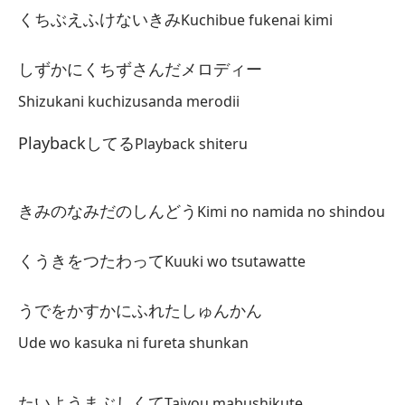
O
くちぶえふけないきみ
Kuchibue fukenai kimi
A
しずかにくちずさんだメロディー
No
Shizukani kuchizusanda merodii
く
Playbackしてる
Playback shiteru
Ku
La
きみのなみだのしんどう
Kimi no namida no shindou
し
Sh
くうきをつたわって
Kuuki wo tsutawatte
Re
うでをかすかにふれたしゅんかん
P
Ude wo kasuka ni fureta shunkan
Pl
たいようまぶしくて
Taiyou mabushikute