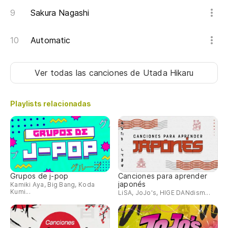
Sakura Nagashi
Ir
Es
Automatic
こ
Ko
Ver todas las canciones
de Utada Hikaru
No
Playlists relacionadas
ま
Ma
Cu
m
Grupos de j-pop
Canciones para aprender
き
japonés
Kamiki Aya, Big Bang, Koda
Kumi...
LiSA, JoJo's, HIGE DANdism...
Ki
De