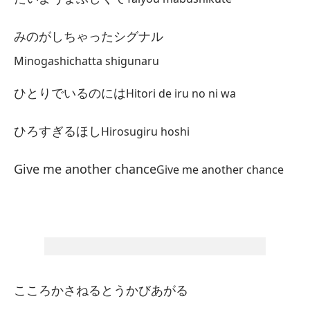
La
き
みのがしちゃったシグナル
Ki
Minogashichatta shigunaru
Se
ひとりでいるのには
Hitori de iru no ni wa
く
Ku
ひろすぎるほし
Hirosugiru hoshi
Mo
Give me another chance
Give me another chance
li
う
Ud
El
こころかさねるとうかびあがる
た