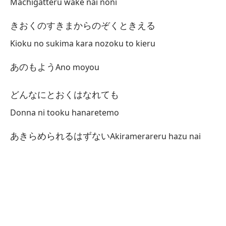
Machigatteru wake nai noni
Oh
O
きおくのすきまからのぞくときえる
Oh
Kioku no sukima kara nozoku to kieru
あのもよう
Ano moyou
Es
あ
どんなにとおくはなれても
Ai
Donna ni tooku hanaretemo
Fi
あきらめられるはずない
Akiramerareru hazu nai
は
Ha
Si
ふ
Fu