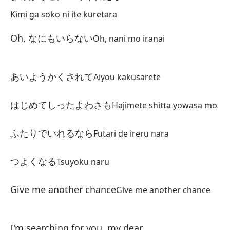
Ko
Kimi ga soko ni ite kuretara
No
Oh, なにもいらない
Oh, nani mo iranai
ま
Ma
あいようかくされて
Aiyou kakusarete
Cu
m
はじめてしったよわさも
Hajimete shitta yowasa mo
き
ふたりでいれるなら
Futari de ireru nara
Ki
De
つよくなる
Tsuyoku naru
あ
Give me another chance
Give me another chance
An
No
I'm searching for you, my dear