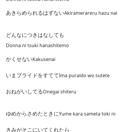
Gi
あきらめられるはずない
Akiramerareru hazu nai
どんなにつきはなしても
Donna ni tsuki hanashitemo
Cu
かくせない
Kakusenai
こ
Ko
いまプライドをすてて
Ima puraido wo sutete
Lo
おねがいしてる
Onegai shiteru
い
Ir
ゆめからさめたときに
Yume kara sameta toki ni
Es
こ
きみがそこにいてくれたら