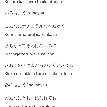
Kokoro kasaneru to ukabi agaru
Ta
いろもよう
Qu
Iromoyou
み
こんなにナチュラルなかんかく
Mi
Konna ni natural na kankaku
Es
まちがってるわけないのに
ひ
Machigatteru wake nai noni
Hi
きおくのすきまからのぞくときえる
Ba
Kioku no sukima kara nozoku to kieru
ひ
Hi
あのもよう
Ano moyou
Da
どんなにとおくはなれても
Gi
Donna ni tooku hanaretemo