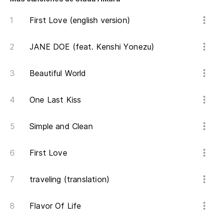
To
First Love (english version)
No
Do
JANE DOE (feat. Kenshi Yonezu)
Do
Beautiful World
No
Ts
One Last Kiss
Ts
Simple and Clean
Cu
First Love
こ
traveling (translation)
Ko
Lo
Flavor Of Life
い