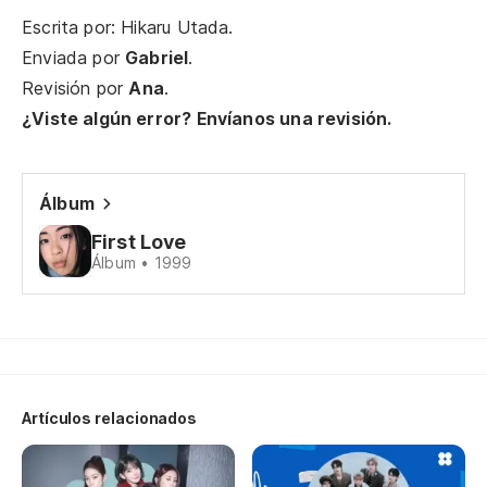
Escrita por: Hikaru Utada.
No
Enviada por
Gabriel
.
つ
Revisión por
Ana
.
Ts
¿Viste algún error? Envíanos una revisión.
Da
Gi
Álbum
Gi
First Love
Álbum • 1999
Te
I'
I'
Artículos relacionados
En
In