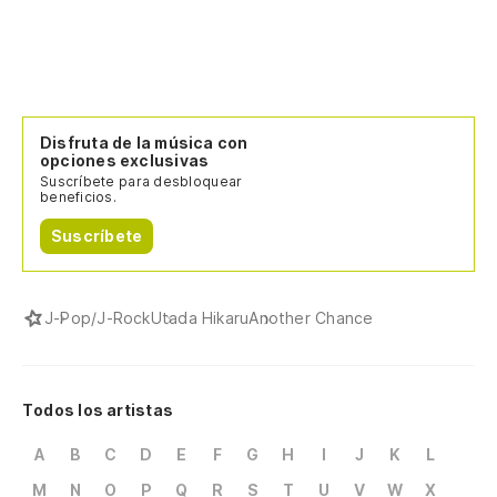
Disfruta de la música con
opciones exclusivas
Suscríbete para desbloquear
beneficios.
Suscríbete
J-Pop/J-Rock
Utada Hikaru
Another Chance
Todos los artistas
A
B
C
D
E
F
G
H
I
J
K
L
M
N
O
P
Q
R
S
T
U
V
W
X