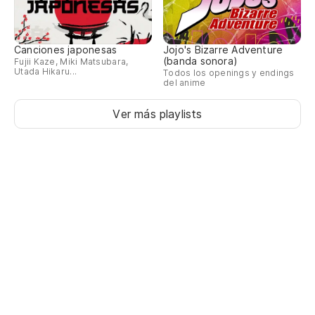
あ
An
Canciones japonesas
Jojo's Bizarre Adventure
(banda sonora)
Fujii Kaze, Miki Matsubara,
No
Utada Hikaru...
Todos los openings y endings
del anime
ど
Ver más playlists
Do
No
あ
Ak