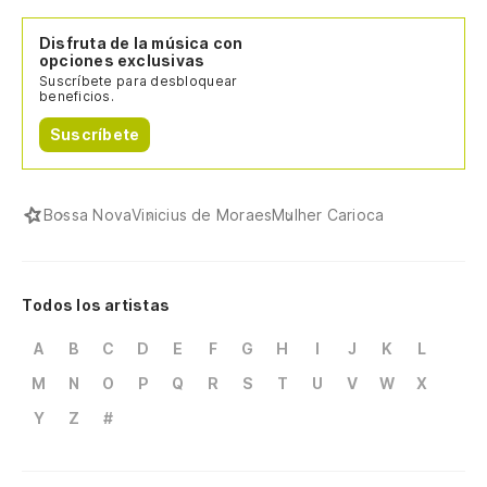
Disfruta de la música con
opciones exclusivas
Suscríbete para desbloquear
beneficios.
Suscríbete
Bossa Nova
Vinicius de Moraes
Mulher Carioca
Todos los artistas
A
B
C
D
E
F
G
H
I
J
K
L
M
N
O
P
Q
R
S
T
U
V
W
X
Y
Z
#