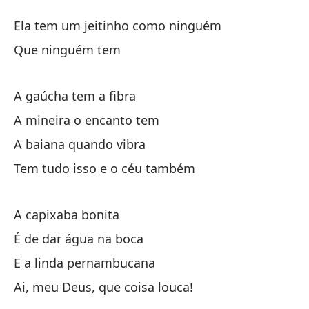
Ca
Ela tem um jeitinho como ninguém
Mu
Que ninguém tem
Ti
A gaúcha tem a fibra
El
A mineira o encanto tem
Qu
A baiana quando vibra
Tem tudo isso e o céu também
El
A capixaba bonita
El
É de dar água na boca
A 
E a linda pernambucana
Ai, meu Deus, que coisa louca!
La