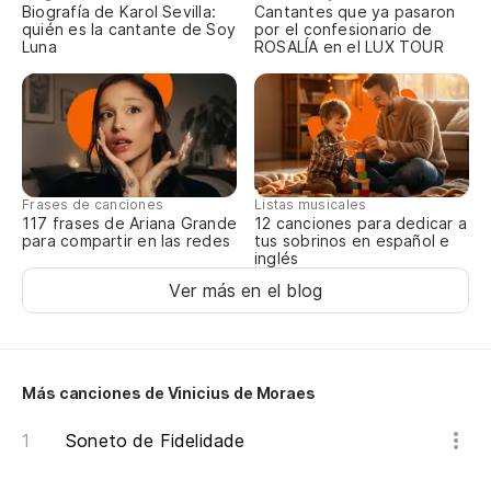
El
Biografía de Karol Sevilla:
Cantantes que ya pasaron
quién es la cantante de Soy
por el confesionario de
Luna
ROSALÍA en el LUX TOUR
Ti
El
El
El
Frases de canciones
Listas musicales
117 frases de Ariana Grande
12 canciones para dedicar a
para compartir en las redes
tus sobrinos en español e
La
inglés
n
Ver más en el blog
A 
Ti
Más canciones de Vinicius de Moraes
Te
Soneto de Fidelidade
Ta