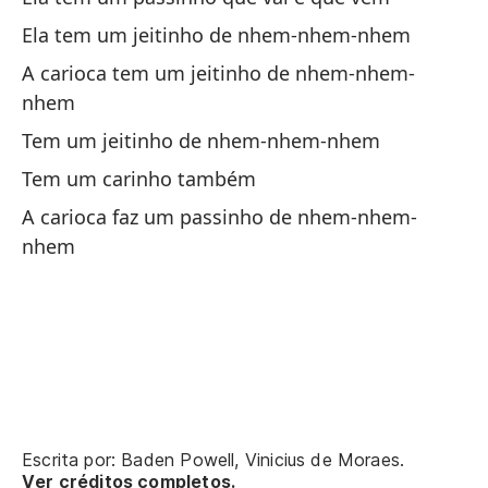
Ela tem um jeitinho de nhem-nhem-nhem
El
A carioca tem um jeitinho de nhem-nhem-
nhem
To
Tem um jeitinho de nhem-nhem-nhem
To
Tem um carinho também
A carioca faz um passinho de nhem-nhem-
La
nhem
¿Q
Ti
Ni
Qu
Escrita por: Baden Powell, Vinicius de Moraes.
Ver créditos completos.