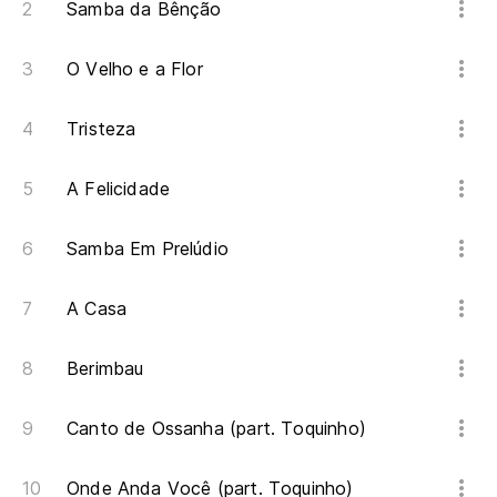
Samba da Bênção
Te
O Velho e a Flor
La
A 
Tristeza
A Felicidade
Samba Em Prelúdio
A Casa
Berimbau
Canto de Ossanha (part. Toquinho)
Onde Anda Você (part. Toquinho)