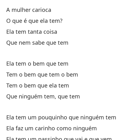
A mulher carioca
La
O que é que ela tem?
Ela tem tanta coisa
Cu
Que nem sabe que tem
Qu
Ela tem o bem que tem
Pe
Tem o bem que tem o bem
No
Tem o bem que ela tem
Que ninguém tem, que tem
El
Ela tem um pouquinho que ninguém tem
Má
Ela faz um carinho como ninguém
Al
Ela tem um passinho que vai e que vem