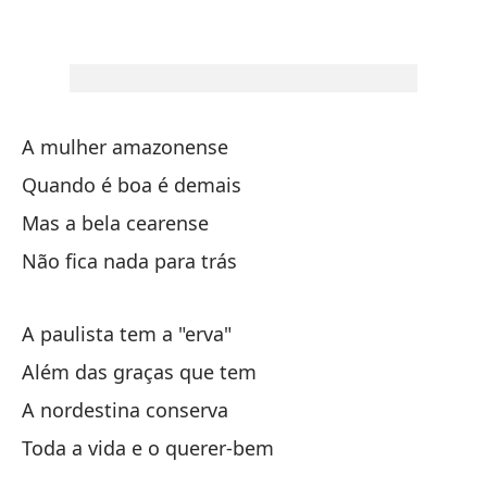
Ha
Te
La
A mulher amazonense
Quando é boa é demais
Es
Mas a bela cearense
Não fica nada para trás
Y 
A paulista tem a "erva"
¡D
Além das graças que tem
Ai
A nordestina conserva
Toda a vida e o querer-bem