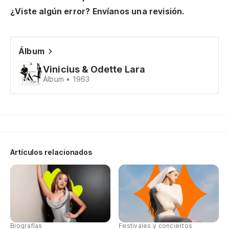
¿Viste algún error? Envíanos una revisión.
El
Ti
Álbum
Te
Vinicius & Odette Lara
Álbum • 1963
Ah
Qu
Qu
Artículos relacionados
El
El
El
Biografías
Festivales y conciertos