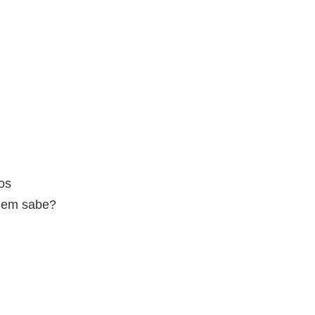
os
uem sabe?