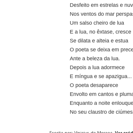
Desfeito em estrelas e nu
Nos ventos do mar perspa
Um salso cheiro de lua
E a lua, no êxtase, cresce
Se dilata e alteia e estua
O poeta se deixa em prec
Ante a beleza da lua.
Depois a lua adormece
E míngua e se apazigua...
O poeta desaparece
Envolto em cantos e plum
Enquanto a noite enlouqu
No seu claustro de ciúmes
Escrita por: Vinicius de Moraes.
Ver créd