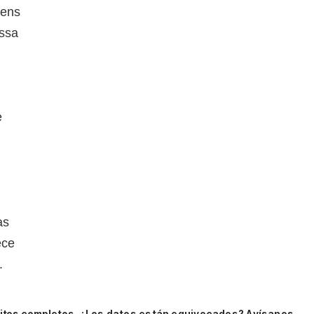
vens
ssa
e
as
ece
.
itos completos.
¿Los datos están equivocados? Avísanos.