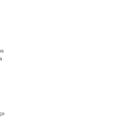
os
a
ço