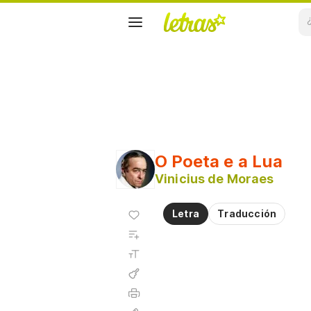
O Poeta e a Lua
Vinicius de Moraes
Agregar
Letra
Traducción
a
Agregar
favoritos
a
Tamaño
playlist
de la
fuente
Acordes
Imprimir