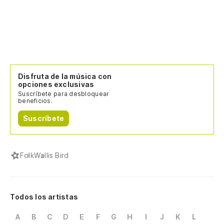
Disfruta de la música con
opciones exclusivas
Suscríbete para desbloquear
beneficios.
Suscríbete
Folk
Wallis Bird
Todos los artistas
A
B
C
D
E
F
G
H
I
J
K
L