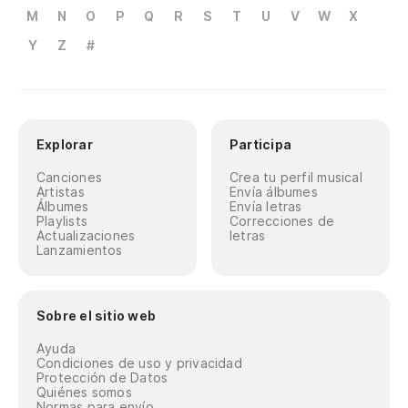
M
N
O
P
Q
R
S
T
U
V
W
X
Y
Z
#
Explorar
Participa
Canciones
Crea tu perfil musical
Artistas
Envía álbumes
Álbumes
Envía letras
Playlists
Correcciones de
Actualizaciones
letras
Lanzamientos
Sobre el sitio web
Ayuda
Condiciones de uso y privacidad
Protección de Datos
Quiénes somos
Normas para envío