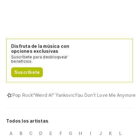
Disfruta de la música con
opciones exclusivas
Suscríbete para desbloquear
beneficios.
Suscríbete
Pop Rock
"Weird Al" Yankovic
You Don't Love Me Anymore
Todos los artistas
A
B
C
D
E
F
G
H
I
J
K
L