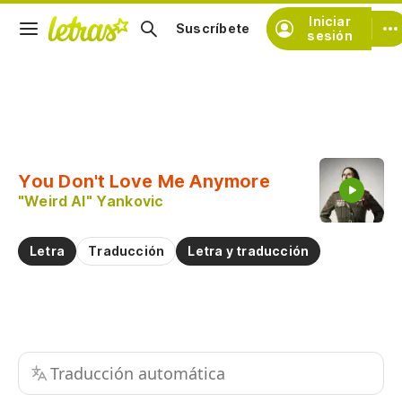
Iniciar
Suscríbete
sesión
Copiar fragmento
Copiar toda la letra
You Don't Love Me Anymore
Practicar la pronunciación de
"Weird Al" Yankovic
Comentar sobre este fragmento
Letra
Traducción
Letra y traducción
Traducción automática