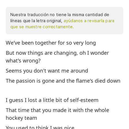
Nuestra traducción no tiene la misma cantidad de
líneas que la letra original,
ayúdanos a revisarla para
que se muestre correctamente.
We've been together for so very long
He
ah
But now things are changing, oh I wonder
pr
what's wrong?
ce
Seems you don't want me around
ap
The passion is gone and the flame's died down
au
eq
ag
I guess I lost a little bit of self-esteem
qu
That time that you made it with the whole
de
hockey team
de
You used to think I was nice
ex