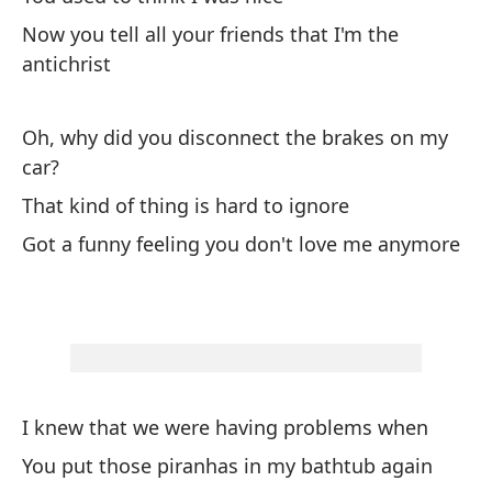
qu
Now you tell all your friends that I'm the
po
antichrist
Si
ru
Oh, why did you disconnect the brakes on my
cr
car?
en
fo
That kind of thing is hard to ignore
po
Got a funny feeling you don't love me anymore
qu
ve
me
go
ah
nu
I knew that we were having problems when
de
You put those piranhas in my bathtub again
qu