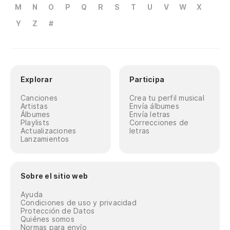
M
N
O
P
Q
R
S
T
U
V
W
X
Y
Z
#
Explorar
Participa
Canciones
Crea tu perfil musical
Artistas
Envía álbumes
Álbumes
Envía letras
Playlists
Correcciones de
Actualizaciones
letras
Lanzamientos
Sobre el sitio web
Ayuda
Condiciones de uso y privacidad
Protección de Datos
Quiénes somos
Normas para envío