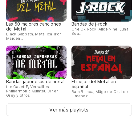
¡sí
¡E
Las 50 mejores canciones
Bandas de j-rock
del Metal
One Ok Rock, Alice Nine, Luna
Sea...
Black Sabbath, Metallica, Iron
Maiden...
¡g
Bandas japonesas de metal
El mejor del Metal en
español
the GazettE, Versailles
Philharmonic Quintet, Dir en
Rata Blanca, Mägo de Oz, Leo
Grey y otros
Jimenez...
Ver más playlists