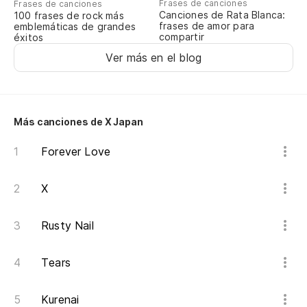
Frases de canciones
Frases de canciones
Canciones de Rata Blanca:
100 frases de rock más
¡W
frases de amor para
emblemáticas de grandes
compartir
éxitos
Ver más en el blog
Es
Wa
Más canciones de X Japan
ee
Forever Love
ee
X
la
la
Rusty Nail
es
Tears
sí
Kurenai