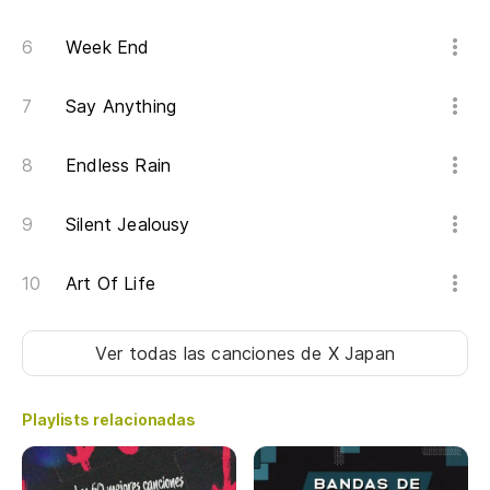
Week End
Ah
Say Anything
¡N
Endless Rain
Nu
Silent Jealousy
I 
Art Of Life
sí,
no
Ver todas las canciones
de X Japan
I 
Playlists relacionadas
nu