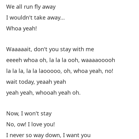
We all run fly away
I wouldn't take away...
Whoa yeah!
Si
If
Waaaaait, don't you stay with me
eeeeh whoa oh, la la la ooh, waaaaooooh
¿n
la la la, la la laooooo, oh, whoa yeah, no!
do
wait today, yeaah yeah
Es
yeah yeah, whooah yeah oh.
I'
Now, I won't stay
el
No, ow! I love you!
th
I never so way down, I want you