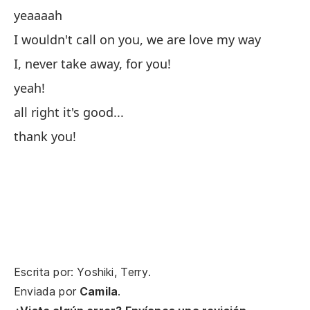
¡T
yeaaaah
I wouldn't call on you, we are love my way
I, never take away, for you!
As
pr
yeah!
So
all right it's good...
thank you!
yo
I 
Cu
c
Wh
Escrita por: Yoshiki, Terry.
no
Enviada por
Camila
.