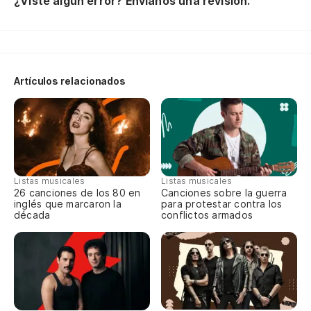
¿Viste algún error? Envíanos una revisión.
[S
At
Artículos relacionados
¡W
Nu
I,
Listas musicales
Listas musicales
26 canciones de los 80 en
Canciones sobre la guerra
inglés que marcaron la
para protestar contra los
no
década
conflictos armados
To
no