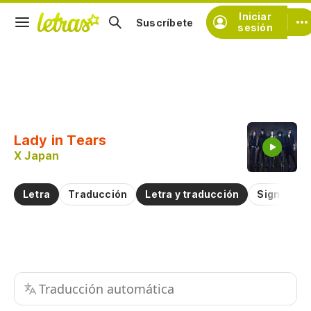
Iniciar
Suscríbete
sesión
Copiar fragmento
Copiar toda la letra
Lady in Tears
Practicar la pronunciación de
X Japan
Comentar sobre este fragmento
Letra
Traducción
Letra y traducción
Significad
Traducción automática