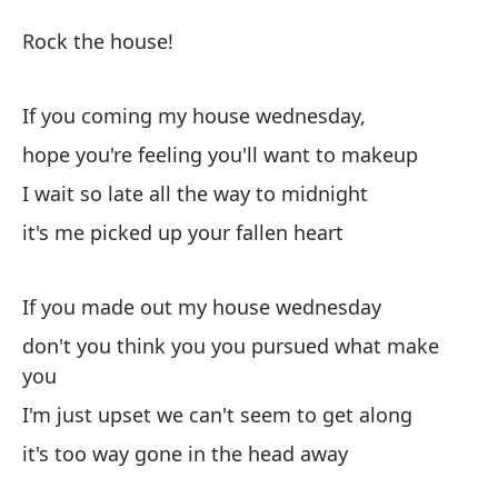
D
Rock the house!
La
If you coming my house wednesday,
¡H
hope you're feeling you'll want to makeup
I wait so late all the way to midnight
Si
it's me picked up your fallen heart
If
If you made out my house wednesday
es
co
don't you think you you pursued what make
you
ho
I'm just upset we can't seem to get along
Es
it's too way gone in the head away
I 