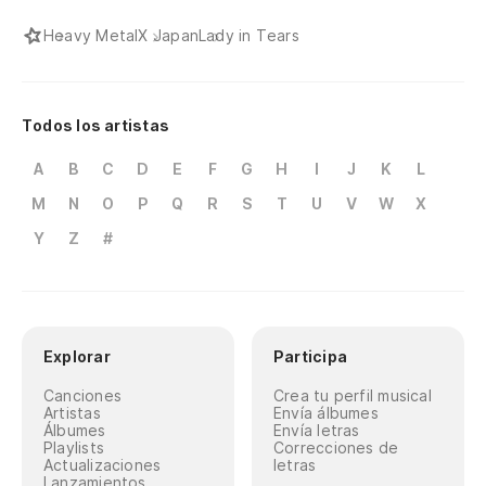
Heavy Metal
X Japan
Lady in Tears
Todos los artistas
A
B
C
D
E
F
G
H
I
J
K
L
M
N
O
P
Q
R
S
T
U
V
W
X
Y
Z
#
Explorar
Participa
Canciones
Crea tu perfil musical
Artistas
Envía álbumes
Álbumes
Envía letras
Playlists
Correcciones de
Actualizaciones
letras
Lanzamientos