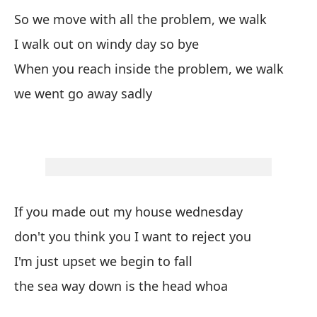
So we move with all the problem, we walk
so
I walk out on windy day so bye
it
When you reach inside the problem, we walk
Si
we went go away sadly
If
¿n
do
If you made out my house wednesday
Es
bi
don't you think you I want to reject you
I'
I'm just upset we begin to fall
the sea way down is the head whoa
es