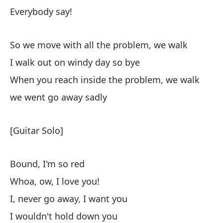
it
Everybody say!
As
So we move with all the problem, we walk
pr
I walk out on windy day so bye
So
When you reach inside the problem, we walk
yo
we went go away sadly
I 
[Guitar Solo]
Cu
c
Bound, I'm so red
Wh
Whoa, ow, I love you!
no
I, never go away, I want you
I wouldn't hold down you