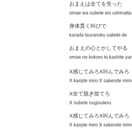
おまえは全てを失った
omae wa subete wo ushinatta
身体貫く叫びで
karada tsuranuku sakebi de
おまえの心とかしてやる
omae no kokoro to kashite ya
X感じてみろX叫んでみろ
X kanjite miro X sakende miro
X全て脱ぎ捨てろ
X subete nugisuteru
X感じてみろX叫んでみろ
X kanjite miro X sakende miro