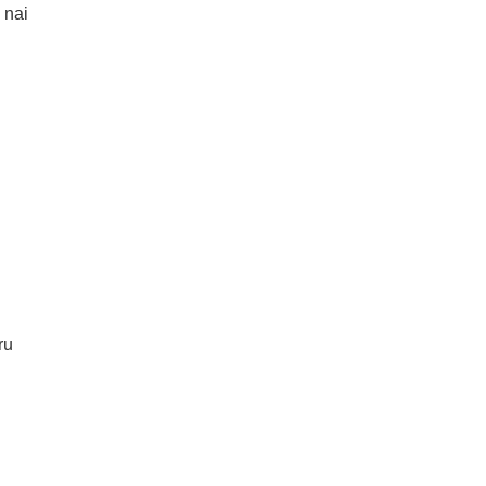
 nai
ru