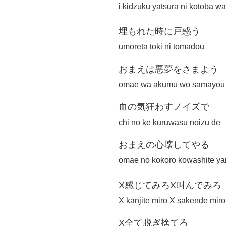
i kidzuku yatsura ni kotoba wa
埋もれた時に戸惑う
umoreta toki ni tomadou
おまえは悪夢をさまよう
omae wa akumu wo samayou
血の気狂わすノイズで
chi no ke kuruwasu noizu de
おまえの心壊してやる
omae no kokoro kowashite ya
X感じてみろX叫んでみろ
X kanjite miro X sakende miro
X全て脱ぎ捨てろ