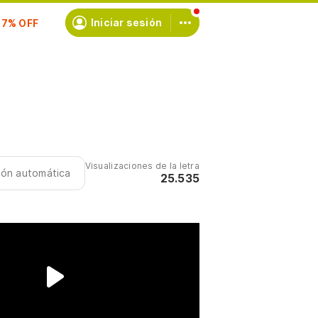
scríbete
Iniciar sesión
Visualizaciones de la letra
ción automática
25.535