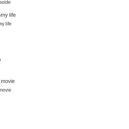
soide
life
y life
の
ovie
 movie