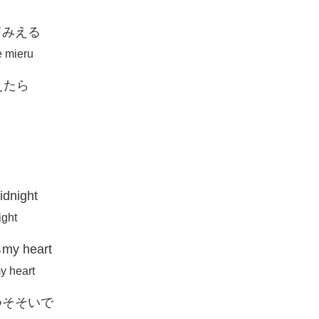
てみえる
e mieru
えたら
ight
ight
 heart
y heart
つそそいで