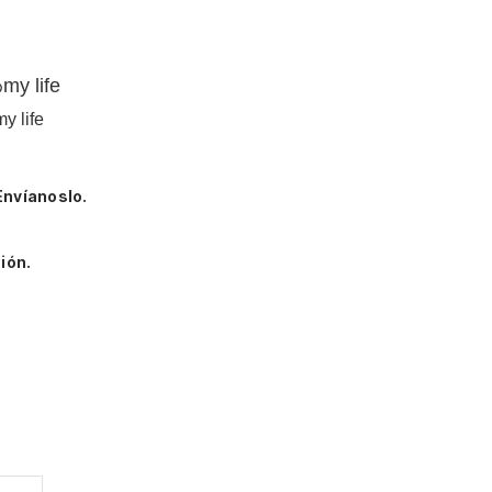
life
y life
Envíanoslo.
ión.