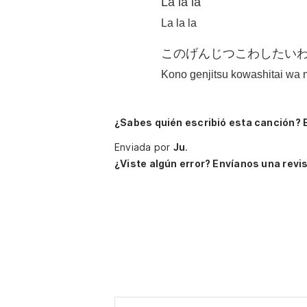
La la la
La la la
このげんじつこわしたいわmy 
Kono genjitsu kowashitai wa m
¿Sabes quién escribió esta canción? 
Enviada por
Ju
.
¿Viste algún error? Envíanos una revis