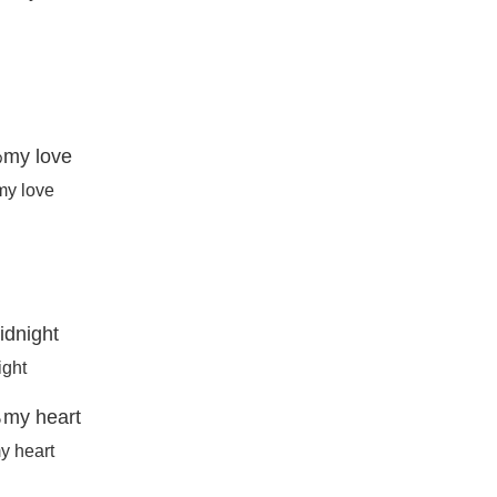
 love
my love
ight
ight
 heart
y heart