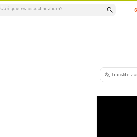
Su
Translitera