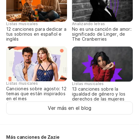
A 
Qu
Listas musicales
Analizando letras
12 canciones para dedicar a
No es una canción de amor:
tus sobrinos en español e
significado de Linger, de
inglés
The Cranberries
¡A
¡A
La
Listas musicales
Listas musicales
Canciones sobre agosto: 12
13 canciones sobre la
Le
temas que están inspirados
igualdad de género y los
en el mes
derechos de las mujeres
Ver más en el blog
Al
A 
Más canciones de Zazie
Au