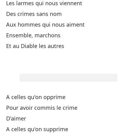
Les larmes qui nous viennent
A 
Des crimes sans nom
Aux hommes qui nous aiment
A 
Ensemble, marchons
El
Et au Diable les autres
El
A 
A 
A celles qu'on opprime
De
Pour avoir commis le crime
D'aimer
A 
A celles qu'on supprime