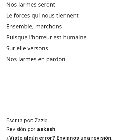
Nos larmes seront
Po
Le forces qui nous tiennent
Ensemble, marchons
D
Puisque l'horreur est humaine
Sur elle versons
A 
Nos larmes en pardon
Po
Po
A 
Qu
Escrita por: Zazie.
Revisión por
aakash
.
¿Viste algún error? Envíanos una revisión.
¡A