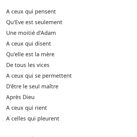
¡A
A ceux qui pensent
A
Qu'Eve est seulement
Une moitié d'Adam
A 
A ceux qui disent
Qu
Qu'elle est la mère
De tous les vices
Un
A ceux qui se permettent
D'être le seul maître
A 
Après Dieu
Qu
A ceux qui rient
A celles qui pleurent
De