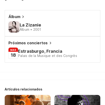
Nu
Álbum
La Zizanie
La
Álbum • 2001
Le
Próximos conciertos
De
MAR
Estrasburgo, Francia
18
Palais de la Musique et des Congrès
A 
Au
Ju
Artículos relacionados
Y 