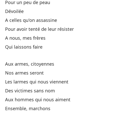
Pour un peu de peau
De
Dévoilée
A celles qu'on assassine
¡A
Pour avoir tenté de leur résister
A nous, mes frères
Nu
Qui laissons faire
La
Aux armes, citoyennes
Le
Nos armes seront
De
Les larmes qui nous viennent
Des victimes sans nom
A 
Aux hommes qui nous aiment
Au
Ensemble, marchons
Ju