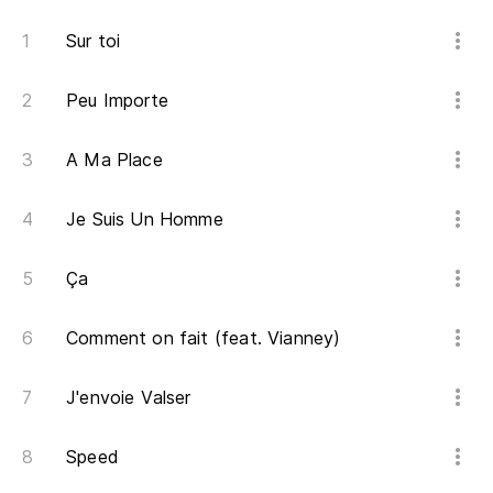
Sur toi
Un
Peu Importe
Y 
A Ma Place
¡A
Je Suis Un Homme
Nu
Ça
La
Comment on fait (feat. Vianney)
Le
J'envoie Valser
Ju
Speed
Pu