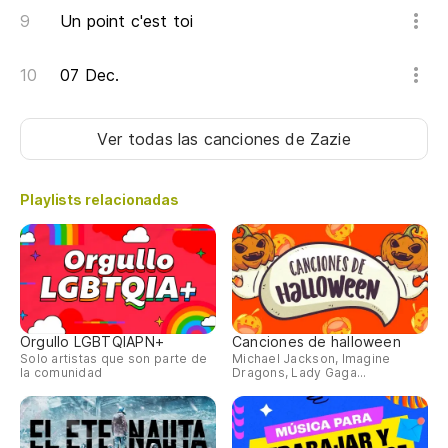
Un point c'est toi
Pu
07 Dec.
So
Ver todas las canciones
de Zazie
Nu
No
Playlists relacionadas
Orgullo LGBTQIAPN+
Canciones de halloween
Solo artistas que son parte de
Michael Jackson, Imagine
la comunidad
Dragons, Lady Gaga...