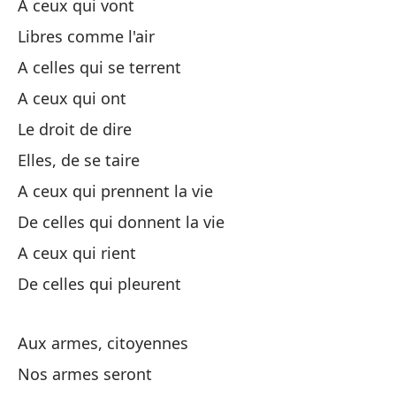
A ceux qui vont
A 
Libres comme l'air
A 
A celles qui se terrent
Se
A ceux qui ont
Le droit de dire
De
Elles, de se taire
A ceux qui prennent la vie
A 
De celles qui donnent la vie
A 
A ceux qui rient
De celles qui pleurent
A 
Aux armes, citoyennes
Li
Nos armes seront