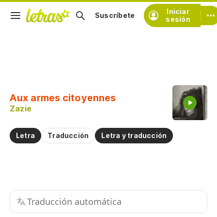
Iniciar
Suscríbete
sesión
Copiar fragmento
Copiar toda la letra
Aux armes citoyennes
Practicar la pronunciación de
Zazie
Comentar sobre este fragmento
Letra
Traducción
Letra y traducción
Traducción automática