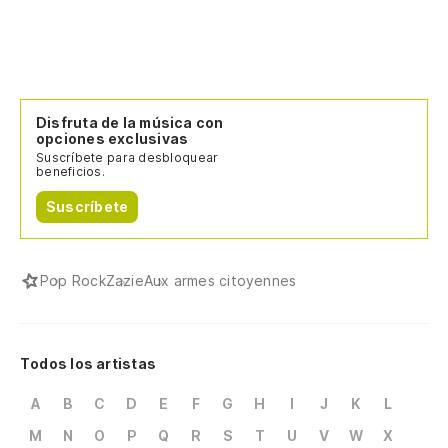
Disfruta de la música con
opciones exclusivas
Suscríbete para desbloquear
beneficios.
Suscríbete
Pop Rock
Zazie
Aux armes citoyennes
Todos los artistas
A
B
C
D
E
F
G
H
I
J
K
L
M
N
O
P
Q
R
S
T
U
V
W
X