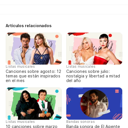
Ab
Ro
Artículos relacionados
Po
Lo
O 
Listas musicales
Listas musicales
Canciones sobre agosto: 12
Canciones sobre julio:
temas que están inspirados
nostalgia y libertad a mitad
Si
en el mes
del año
Ha
En
Listas musicales
Bandas sonoras
10 canciones sobre marzo
Banda sonora de El Agente