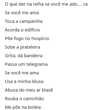
Si
O que der na telha se você me ado.....ra
Se você me ama
Co
Toca a campainha
Acorda o edifício
Cá
Põe fogo no hospício
Co
Sobe a prateleira
Grita, dá bandeira
Ll
Passa um telegrama
Se você me ama
Ll
Usa a minha blusa
Abusa do meu ar blasê
Ll
Rouba o caminhão
Si
Me põe na boléia