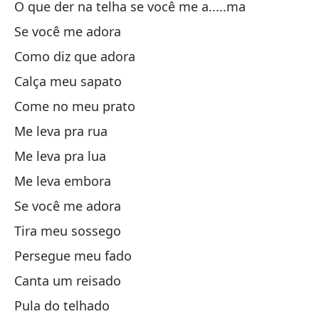
O que der na telha se você me a.....ma
Ha
Se você me adora
Como diz que adora
Si
Calça meu sapato
Sa
Come no meu prato
Me leva pra rua
Co
Me leva pra lua
Me leva embora
Vi
Se você me adora
Ra
Tira meu sossego
Persegue meu fado
Lo
Canta um reisado
O 
Pula do telhado