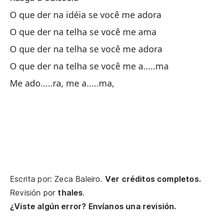
De
O que der na idéia se você me adora
O que der na telha se você me ama
Pr
O que der na telha se você me adora
O que der na telha se você me a.....ma
Su
Me ado.....ra, me a.....ma,
Gr
En
Si
Escrita por: Zeca Baleiro.
Ver créditos completos.
Us
Revisión por
thales
.
¿Viste algún error? Envíanos una revisión.
Ab