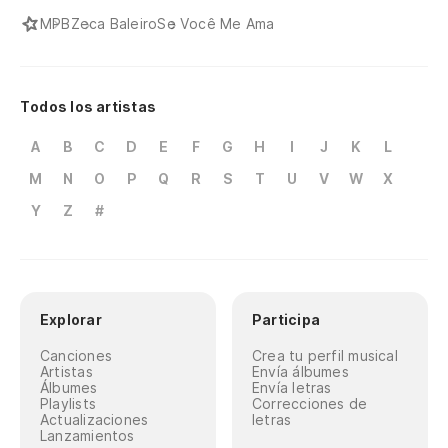
MPB
Zeca Baleiro
Se Você Me Ama
Todos los artistas
A
B
C
D
E
F
G
H
I
J
K
L
M
N
O
P
Q
R
S
T
U
V
W
X
Y
Z
#
Explorar
Participa
Canciones
Crea tu perfil musical
Artistas
Envía álbumes
Álbumes
Envía letras
Playlists
Correcciones de
Actualizaciones
letras
Lanzamientos