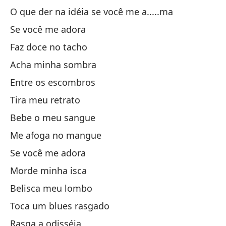
O que der na idéia se você me a.....ma
Qu
Se você me adora
Faz doce no tacho
Pe
Acha minha sombra
Ca
Entre os escombros
Tira meu retrato
Sa
Bebe o meu sangue
Me afoga no mangue
Lo
Se você me adora
O 
Morde minha isca
Si
Belisca meu lombo
Toca um blues rasgado
To
Rasga a odisséia