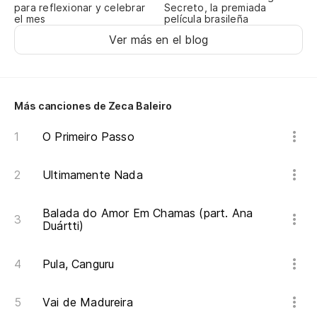
En
para reflexionar y celebrar
Secreto, la premiada
el mes
película brasileña
Ver más en el blog
To
Be
Más canciones de Zeca Baleiro
Ah
O Primeiro Passo
Si
Ultimamente Nada
Balada do Amor Em Chamas (part. Ana
Mu
Duártti)
Pe
Pula, Canguru
To
Vai de Madureira