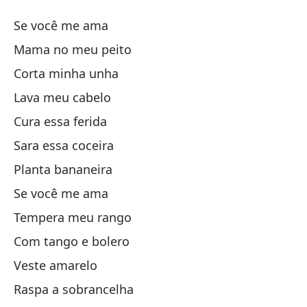
S
Se você me ama
S
Mama no meu peito
Corta minha unha
Si
Lava meu cabelo
M
Cura essa ferida
Sara essa coceira
Co
Planta bananeira
Se você me ama
La
Tempera meu rango
Cu
Com tango e bolero
Veste amarelo
Al
Raspa a sobrancelha