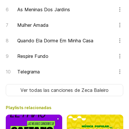
As Meninas Dos Jardins
Ra
Mulher Amada
Lo
O 
Quando Ela Dorme Em Minha Casa
Lo
Respire Fundo
O 
Telegrama
Lo
O 
Ver todas las canciones
de Zeca Baleiro
Lo
Playlists relacionadas
O 
Me