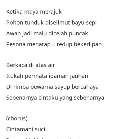
C
Ketika maya merajuk
C
Pohon tunduk diselimut bayu sepi
Awan jadi malu dicelah puncak
Cu
Pesona menatap... redup bekerlipan
El
Berkaca di atas air
Po
Itukah permata idaman jauhari
La
Di rimba pewarna sayup bercahaya
Aw
Sebenarnya cintaku yang sebenarnya
El
(chorus)
Pe
Cintamani suci