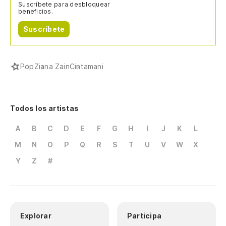
Suscríbete para desbloquear
beneficios.
Suscríbete
Pop
Ziana Zain
Cintamani
Todos los artistas
A
B
C
D
E
F
G
H
I
J
K
L
M
N
O
P
Q
R
S
T
U
V
W
X
Y
Z
#
Explorar
Participa