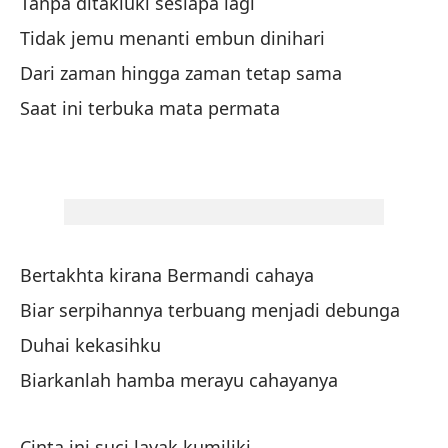
Re
Tanpa ditakluki sesiapa lagi
Tidak jemu menanti embun dinihari
¿E
Dari zaman hingga zaman tetap sama
It
Saat ini terbuka mata permata
En
Di
En
Se
Bertakhta kirana Bermandi cahaya
Biar serpihannya terbuang menjadi debunga
(e
Duhai kekasihku
Biarkanlah hamba merayu cahayanya
Ci
Cinta ini suci layak kumiliki