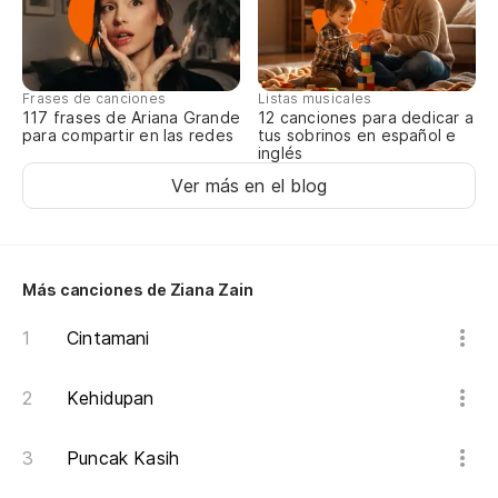
Au
Frases de canciones
Listas musicales
Se
117 frases de Ariana Grande
12 canciones para dedicar a
para compartir en las redes
tus sobrinos en español e
inglés
Ver más en el blog
Re
No
Más canciones de Ziana Zain
Bu
Cintamani
So
Cu
Kehidupan
En
Puncak Kasih
Se