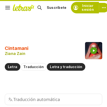
Iniciar
Suscríbete
sesión
Copiar fragmento
Copiar toda la letra
Cintamani
Practicar la pronunciación de
Ziana Zain
Comentar sobre este fragmento
Letra
Traducción
Letra y traducción
Traducción automática