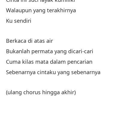
Si
Walaupun yang terakhirnya
Ta
Ku sendiri
No
m
Berkaca di atas air
Ti
Bukanlah permata yang dicari-cari
De
Cuma kilas mata dalam pencarian
Da
Sebenarnya cintaku yang sebenarnya
En
(ulang chorus hingga akhir)
Sa