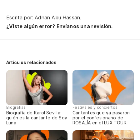
Re
Escrita por: Adnan Abu Hassan.
Be
¿Viste algún error? Envíanos una revisión.
Qu
fl
Bi
Artículos relacionados
O
Pe
Bi
Biografías
Festivales y conciertos
Biografía de Karol Sevilla:
Cantantes que ya pasaron
quién es la cantante de Soy
por el confesionario de
Luna
ROSALÍA en el LUX TOUR
Es
Ci