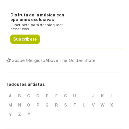
Disfruta de la música con
opciones exclusivas
Suscríbete para desbloquear
beneficios.
Suscríbete
Gospel/Religioso
Above The Golden State
Todos los artistas
A
B
C
D
E
F
G
H
I
J
K
L
M
N
O
P
Q
R
S
T
U
V
W
X
Y
Z
#