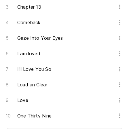
Chapter 13
Comeback
Gaze Into Your Eyes
I am loved
I'll Love You So
Loud an Clear
Love
One Thirty Nine