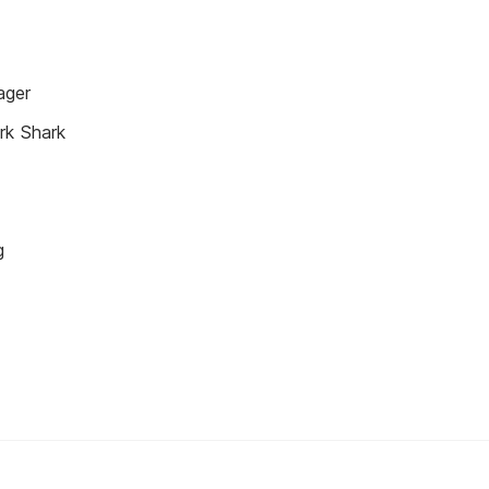
ager
rk Shark
g