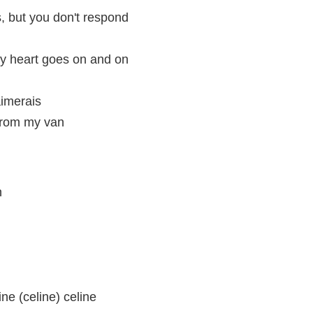
s, but you don't respond
my heart goes on and on
aimerais
from my van
n
ine (celine) celine