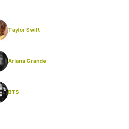
Taylor Swift
Ariana Grande
Helabusador) [explícita]
BTS