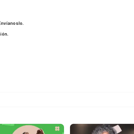
Envíanoslo.
ión.