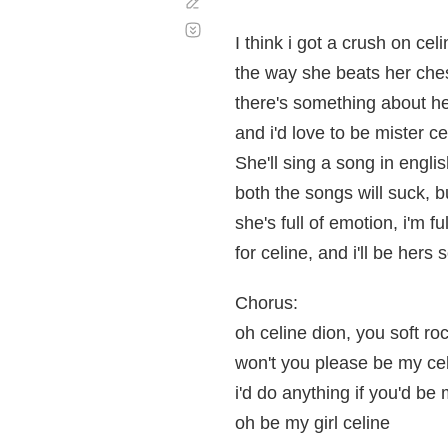
Corregir
Desplazamiento
automático
I think i got a crush on cel
the way she beats her che
there's something about h
and i'd love to be mister ce
She'll sing a song in englis
both the songs will suck, b
she's full of emotion, i'm fu
for celine, and i'll be hers
Chorus:
oh celine dion, you soft r
won't you please be my ce
i'd do anything if you'd be 
oh be my girl celine