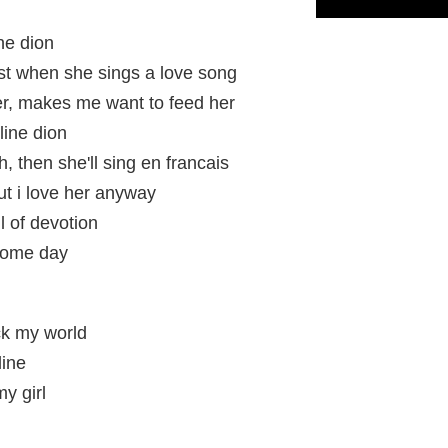
ine dion
st when she sings a love song
er, makes me want to feed her
line dion
h, then she'll sing en francais
ut i love her anyway
ll of devotion
 some day
ock my world
line
my girl