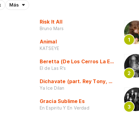
k
Más
Risk It All
Bruno Mars
Animal
KATSEYE
Beretta (De Los Cerros La Escuela)
El de Las R's
Dichavate (part. Rey Tony, Dj Honda y 
Ya Ice Dilan
Gracia Sublime Es
En Espiritu Y En Verdad