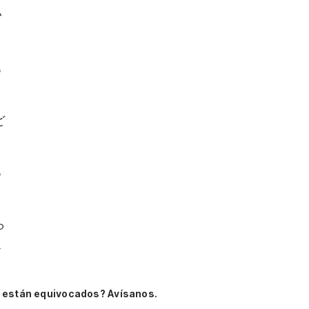
い
る
ど
る
ら
a
 están equivocados? Avísanos.