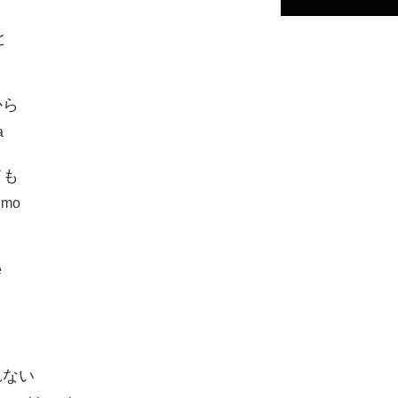
と
から
a
ても
e mo
e
れない