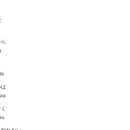
と
から
a
de
のは
 wa
なく
aku