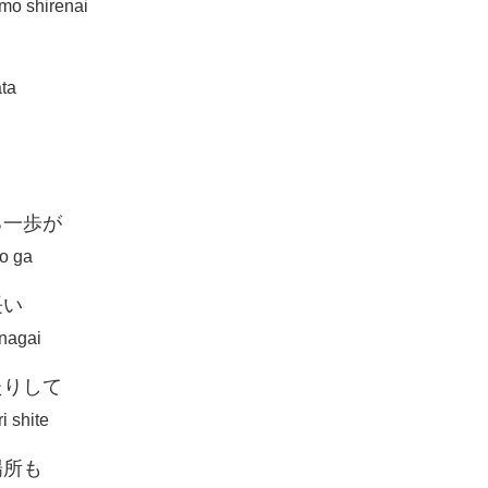
mo shirenai
ata
る一歩が
po ga
長い
 nagai
たりして
i shite
場所も