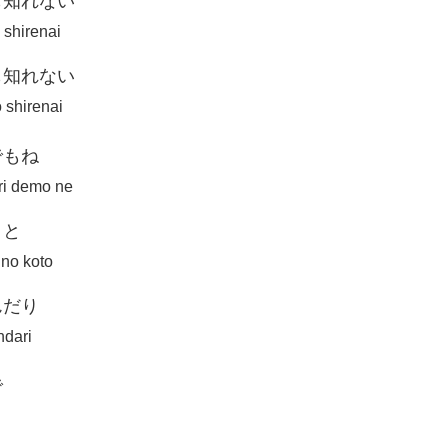
も知れない
 shirenai
も知れない
o shirenai
でもね
ri demo ne
こと
no koto
んだり
ndari
で