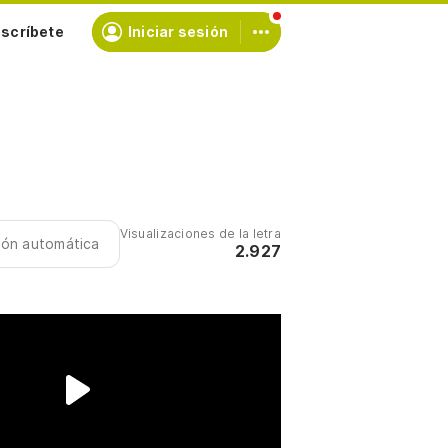
scríbete
Iniciar sesión
Visualizaciones de la letra
ción automática
2.927