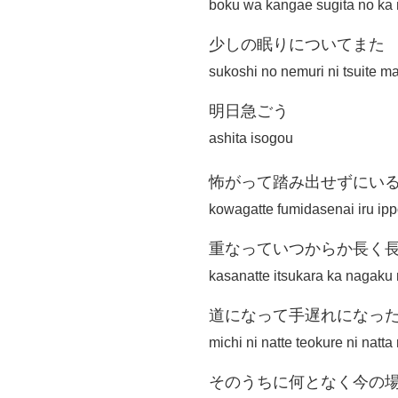
boku wa kangae sugita no ka 
少しの眠りについてまた
sukoshi no nemuri ni tsuite m
明日急ごう
ashita isogou
怖がって踏み出せずにい
kowagatte fumidasenai iru ip
重なっていつからか長く
kasanatte itsukara ka nagaku
道になって手遅れになっ
michi ni natte teokure ni natta r
そのうちに何となく今の