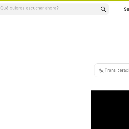
Su
Translitera