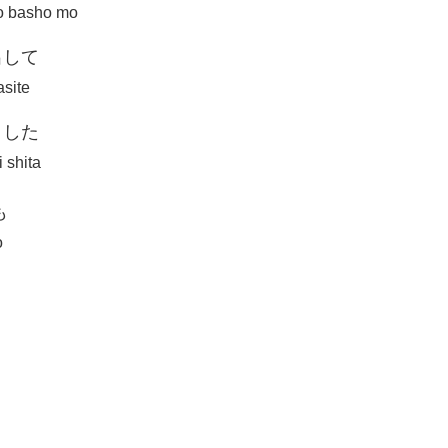
no basho mo
出して
site
りした
i shita
も
o