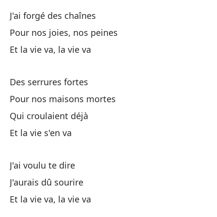
De
J'ai forgé des chaînes
Pour nos joies, nos peines
Y 
Et la vie va, la vie va
¿D
Des serrures fortes
Pour nos maisons mortes
Lo
Qui croulaient déjà
Y 
Et la vie s'en va
J'ai voulu te dire
En
J'aurais dû sourire
So
Et la vie va, la vie va