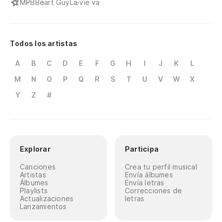
MPB
Béart Guy
La vie va
Todos los artistas
A
B
C
D
E
F
G
H
I
J
K
L
M
N
O
P
Q
R
S
T
U
V
W
X
Y
Z
#
Explorar
Participa
Canciones
Crea tu perfil musical
Artistas
Envía álbumes
Álbumes
Envía letras
Playlists
Correcciones de
Actualizaciones
letras
Lanzamientos