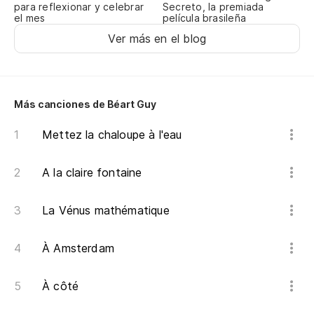
Y 
para reflexionar y celebrar
Secreto, la premiada
el mes
película brasileña
Ver más en el blog
Mi
Me
Más canciones de Béart Guy
Mettez la chaloupe à l'eau
N
A la claire fontaine
Y 
La Vénus mathématique
He
À Amsterdam
Pa
À côté