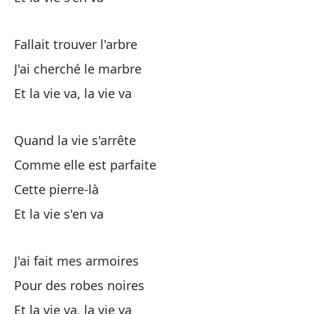
Ce
Fallait trouver l'arbre
Pa
J'ai cherché le marbre
Po
Et la vie va, la vie va
Qu
Quand la vie s'arrête
Y 
Comme elle est parfaite
Cette pierre-là
Qu
Et la vie s'en va
De
J'ai fait mes armoires
Pour des robes noires
Y 
Et la vie va, la vie va