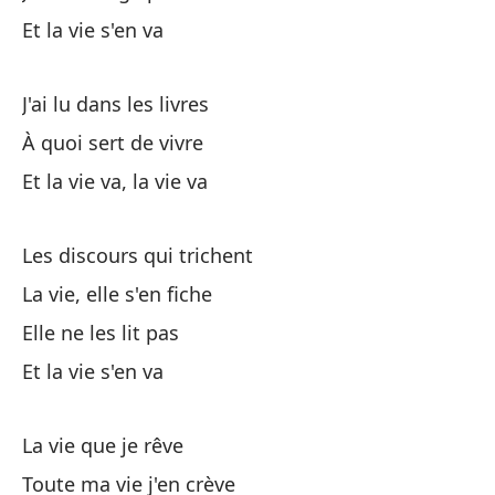
Et la vie s'en va
Ra
J'ai lu dans les livres
He
À quoi sert de vivre
La
Et la vie va, la vie va
Y 
Les discours qui trichent
La vie, elle s'en fiche
De
Elle ne les lit pas
Et la vie s'en va
Bu
La vie que je rêve
Y 
Toute ma vie j'en crève