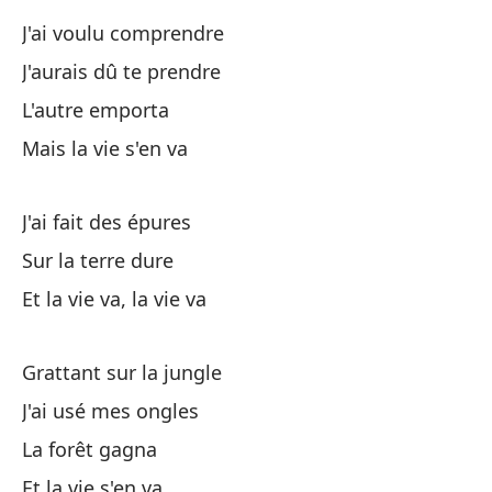
El
J'ai voulu comprendre
J'aurais dû te prendre
Pe
L'autre emporta
Mais la vie s'en va
J'ai fait des épures
Sur la terre dure
He
Et la vie va, la vie va
Pa
Grattant sur la jungle
Po
J'ai usé mes ongles
Y 
La forêt gagna
Et la vie s'en va