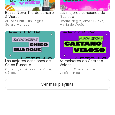
Bossa Nova, Rio de Janeiro
Las mejores canciones de
Y 
& Vibras
Rita Lee
Arlindo Cruz, Elis Regina,
Ovelha Negra, Amor & Sexo,
Sergio Mendes...
Mania de Você...
Mi
No
Las mejores canciones de
As melhores do Caetano
No
Chico Buarque
Veloso
Construção, Apesar de Você,
Sozinho, Oração ao Tempo,
Cálice...
Você É Linda...
Y 
Ver más playlists