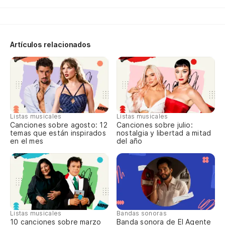
Pa
Artículos relacionados
Pa
Po
Pa
Po
Listas musicales
Listas musicales
Canciones sobre agosto: 12
Canciones sobre julio:
Pe
temas que están inspirados
nostalgia y libertad a mitad
en el mes
del año
He
He
Listas musicales
Bandas sonoras
10 canciones sobre marzo
Banda sonora de El Agente