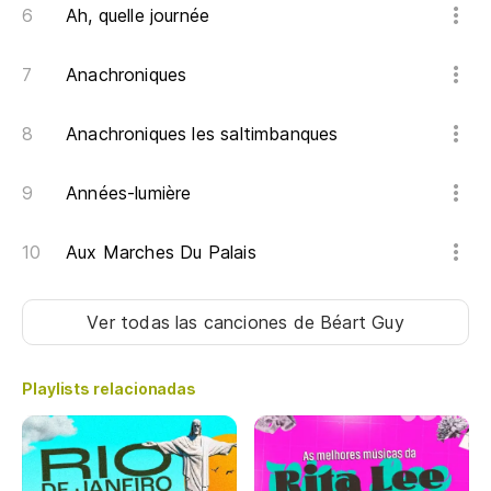
Y 
Ah, quelle journée
Anachroniques
Lo
Le
Anachroniques les saltimbanques
A 
Années-lumière
La 
Aux Marches Du Palais
No
Ver todas las canciones
de Béart Guy
Y 
Playlists relacionadas
La
To