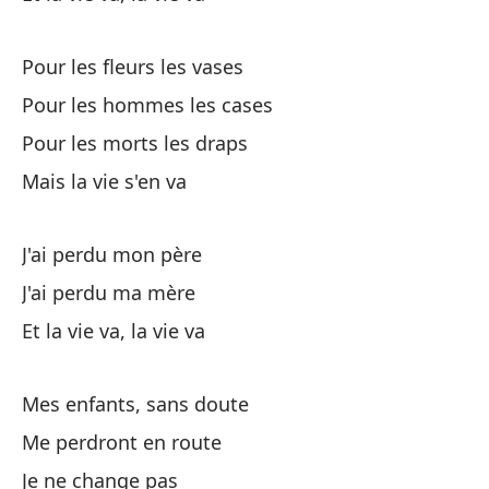
Qu
Pour les fleurs les vases
Pour les hommes les cases
De
Pour les morts les draps
El
Mais la vie s'en va
Pe
J'ai perdu mon père
J'ai perdu ma mère
He
Et la vie va, la vie va
So
Mes enfants, sans doute
Me perdront en route
Y 
Je ne change pas