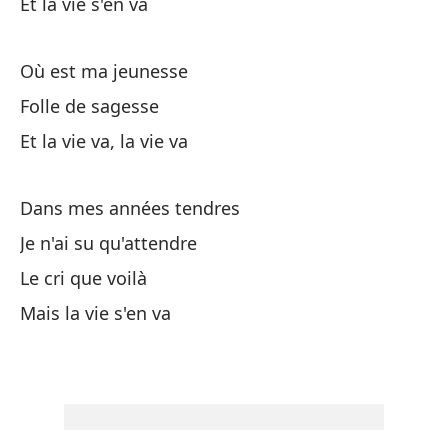
Et la vie s'en va
Ca
Où est ma jeunesse
Pe
Folle de sagesse
Et la vie va, la vie va
Mi
Dans mes années tendres
Ve
Je n'ai su qu'attendre
Y 
Le cri que voilà
Mais la vie s'en va
So
Un