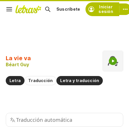
Iniciar
Suscríbete
sesión
Copiar fragmento
Copiar toda la letra
La vie va
Practicar la pronunciación de
Béart Guy
Comentar sobre este fragmento
Letra
Traducción
Letra y traducción
Traducción automática