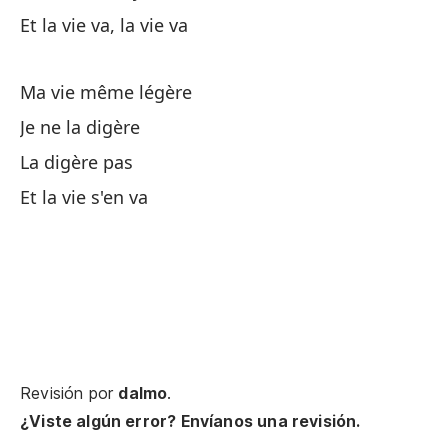
Et la vie va, la vie va
Cu
Ma vie même légère
Co
Je ne la digère
Es
La digère pas
Et la vie s'en va
Y 
He
Pa
Revisión por
dalmo
.
Y 
¿Viste algún error? Envíanos una revisión.