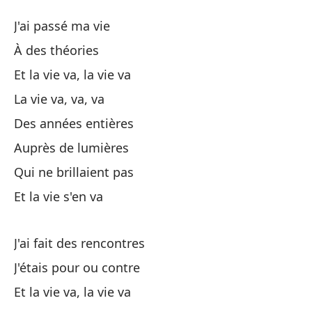
La
J'ai passé ma vie
La
À des théories
Et la vie va, la vie va
He
La vie va, va, va
Co
Des années entières
Auprès de lumières
Y 
Qui ne brillaient pas
Et la vie s'en va
La
J'ai fait des rencontres
Añ
J'étais pour ou contre
Ba
Et la vie va, la vie va