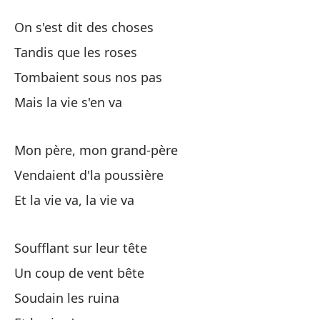
Qu
On s'est dit des choses
Tandis que les roses
Y 
Tombaient sous nos pas
Mais la vie s'en va
He
Mon père, mon grand-père
Es
Vendaient d'la poussière
Y 
Et la vie va, la vie va
Soufflant sur leur tête
No
Un coup de vent bête
Mi
Soudain les ruina