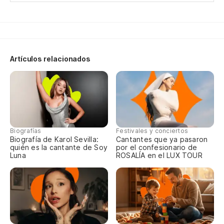
es
Th
Su
Artículos relacionados
Dr
El
Sh
Yo
Biografías
Festivales y conciertos
Biografía de Karol Sevilla:
Cantantes que ya pasaron
gu
quién es la cantante de Soy
por el confesionario de
Luna
ROSALÍA en el LUX TOUR
I'
Te
Go