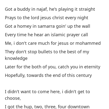
Bl
Got a buddy in najaf, he's playing it straight
D
Prays to the lord jesus christ every night
Got a homey in samarra goin' up the wall
Te
Every time he hear an islamic prayer call
co
Me, i don't care much for jesus or mohammed
Go
They don't stop bullets to the best of my
Re
knowledge
Pr
Later for the both of you, catch you in eternity
Hopefully, towards the end of this century
Te
Go
I didn't want to come here, i didn't get to
Ca
choose,
is
I got the hup, two, three, four downtown