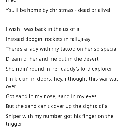
fried
No
You'll be home by christmas - dead or alive!
I 
I wish i was back in the us of a
Te
Instead dodgin' rockets in falluji-ay
de
There's a lady with my tattoo on her so special
I 
bl
Dream of her and me out in the desert
She ridin' round in her daddy's ford explorer
I'm kickin' in doors, hey, i thought this war was
over
Got sand in my nose, sand in my eyes
De
But the sand can't cover up the sights of a
I 
Sniper with my number, got his finger on the
trigger