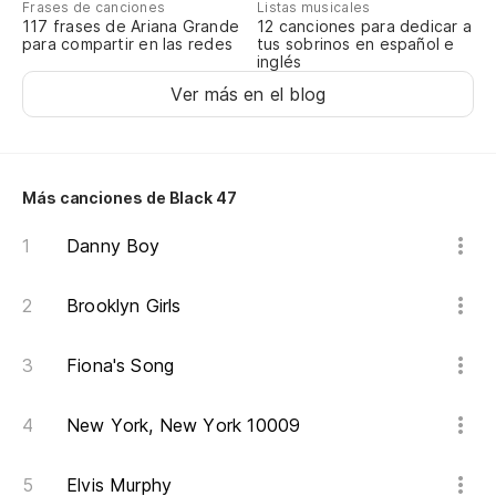
Frases de canciones
Listas musicales
Pe
117 frases de Ariana Grande
12 canciones para dedicar a
para compartir en las redes
tus sobrinos en español e
Bu
inglés
Ver más en el blog
Fr
ga
Sn
Más canciones de Black 47
Es
Danny Boy
un
Brooklyn Girls
Ho
To
Fiona's Song
ta
New York, New York 10009
Al
Elvis Murphy
Ha