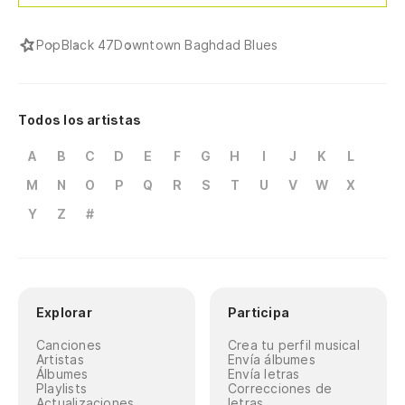
Pop
Black 47
Downtown Baghdad Blues
Todos los artistas
A
B
C
D
E
F
G
H
I
J
K
L
M
N
O
P
Q
R
S
T
U
V
W
X
Y
Z
#
Explorar
Participa
Canciones
Crea tu perfil musical
Artistas
Envía álbumes
Álbumes
Envía letras
Playlists
Correcciones de
Actualizaciones
letras