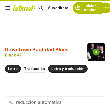
Iniciar
Suscríbete
sesión
Copiar fragmento
Copiar toda la letra
Downtown Baghdad Blues
Practicar la pronunciación de
Black 47
Comentar sobre este fragmento
Letra
Traducción
Letra y traducción
Traducción automática