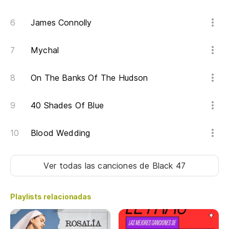
de
James Connolly
It
Mychal
Mi
On The Banks Of The Hudson
Mi
40 Shades Of Blue
No
en
Blood Wedding
Go
wr
Ver todas las canciones
de Black 47
Lo
re
Playlists relacionadas
Sh