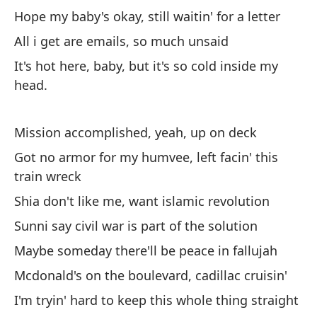
En
Hope my baby's okay, still waitin' for a letter
's
All i get are emails, so much unsaid
De
It's hot here, baby, but it's so cold inside my
head.
I 
En
Mission accomplished, yeah, up on deck
In
Got no armor for my humvee, left facin' this
train wreck
No
Shia don't like me, want islamic revolution
cl
Sunni say civil war is part of the solution
Do
Maybe someday there'll be peace in fallujah
A 
Mcdonald's on the boulevard, cadillac cruisin'
co
I'm tryin' hard to keep this whole thing straight
Tw