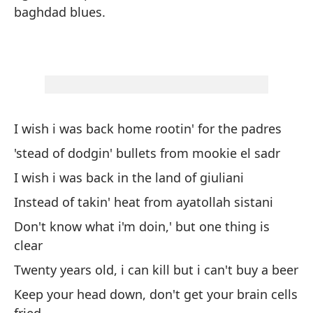
Ev
baghdad blues.
Yo
Me
El
co
I wish i was back home rootin' for the padres
Th
'stead of dodgin' bullets from mookie el sadr
I wish i was back in the land of giuliani
De
Instead of takin' heat from ayatollah sistani
et
Don't know what i'm doin,' but one thing is
La
clear
Co
Twenty years old, i can kill but i can't buy a beer
Ho
Keep your head down, don't get your brain cells