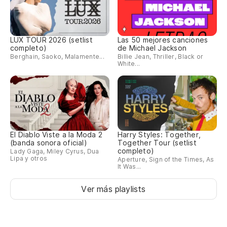
Lo
la
Su
LUX TOUR 2026 (setlist
Las 50 mejores canciones
completo)
de Michael Jackson
Berghain, Saoko, Malamente...
Billie Jean, Thriller, Black or
Qu
White...
Ma
Mc
Mc
El Diablo Viste a la Moda 2
Harry Styles: Together,
(banda sonora oficial)
Together Tour (setlist
Es
completo)
Lady Gaga, Miley Cyrus, Dua
Lipa y otros
Aperture, Sign of the Times, As
I'
It Was...
Ver más playlists
Pe
en
Bu