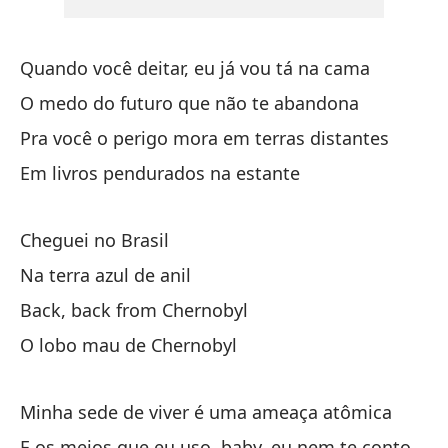
Ll
Quando você deitar, eu já vou tá na cama
O medo do futuro que não te abandona
En
Pra você o perigo mora em terras distantes
Em livros pendurados na estante
De
Ba
Cheguei no Brasil
El
Na terra azul de anil
O 
Back, back from Chernobyl
O lobo mau de Chernobyl
Minha sede de viver é uma ameaça atômica
E os meios que eu uso, baby, eu nem te conto