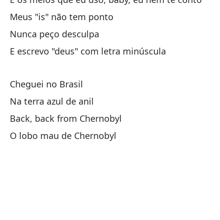
Cu
Meus "is" não tem ponto
Qu
Nunca peço desculpa
El
E escrevo "deus" com letra minúscula
O 
Cheguei no Brasil
Pa
Na terra azul de anil
Pr
Back, back from Chernobyl
En
O lobo mau de Chernobyl
Em
Ll
En