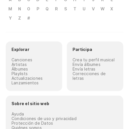
M
N
O
P
Q
R
S
T
U
V
W
X
Y
Z
#
Explorar
Participa
Canciones
Crea tu perfil musical
Artistas
Envía álbumes
Álbumes
Envía letras
Playlists
Correcciones de
Actualizaciones
letras
Lanzamientos
Sobre el sitio web
Ayuda
Condiciones de uso y privacidad
Protección de Datos
Quiénes somos