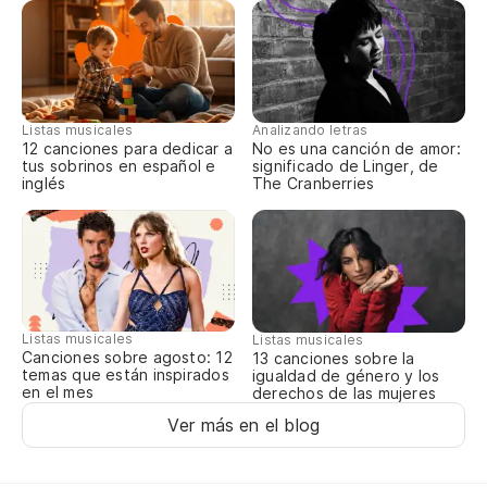
Nu
Y 
E 
Listas musicales
Analizando letras
12 canciones para dedicar a
No es una canción de amor:
tus sobrinos en español e
significado de Linger, de
inglés
The Cranberries
Ll
En
De
Listas musicales
Listas musicales
Canciones sobre agosto: 12
13 canciones sobre la
Ba
temas que están inspirados
igualdad de género y los
en el mes
derechos de las mujeres
El
Ver más en el blog
O 