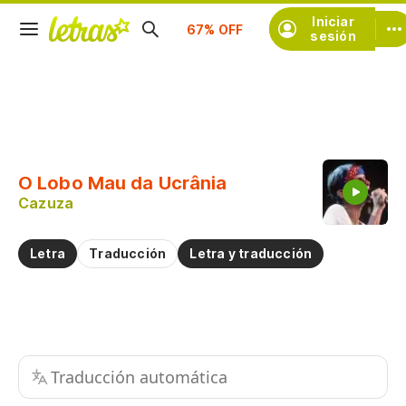
Iniciar
Suscríbete
sesión
Copiar fragmento
Copiar toda la letra
O Lobo Mau da Ucrânia
Practicar la pronunciación de
Cazuza
Comentar sobre este fragmento
Letra
Traducción
Letra y traducción
Traducción automática