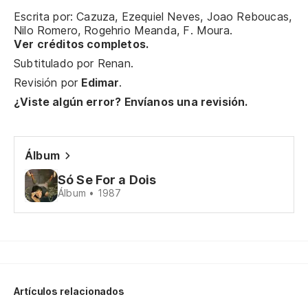
Escrita por: Cazuza, Ezequiel Neves, Joao Reboucas,
Nilo Romero, Rogehrio Meanda, F. Moura.
De
Ver créditos completos.
Ba
Subtitulado por
Renan
.
Revisión por
Edimar
.
El
¿Viste algún error? Envíanos una revisión.
O 
Álbum
Mi
Só Se For a Dois
Mi
Álbum • 1987
Y 
E 
Mi
Artículos relacionados