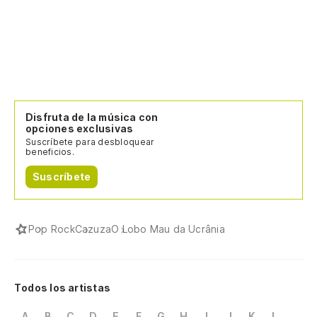
Disfruta de la música con
opciones exclusivas
Suscríbete para desbloquear
beneficios.
Suscríbete
Pop Rock
Cazuza
O Lobo Mau da Ucrânia
Todos los artistas
A
B
C
D
E
F
G
H
I
J
K
L