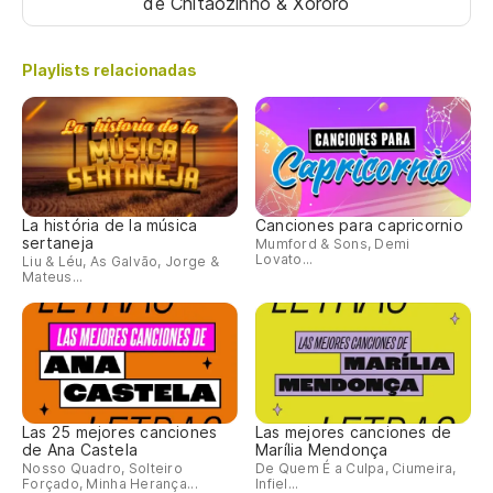
de Chitãozinho & Xororó
O 
Playlists relacionadas
Va
Va
La história de la música
Canciones para capricornio
sertaneja
Mumford & Sons, Demi
Lovato...
Liu & Léu, As Galvão, Jorge &
Mateus...
Las 25 mejores canciones
Las mejores canciones de
de Ana Castela
Marília Mendonça
Nosso Quadro, Solteiro
De Quem É a Culpa, Ciumeira,
Forçado, Minha Herança...
Infiel...