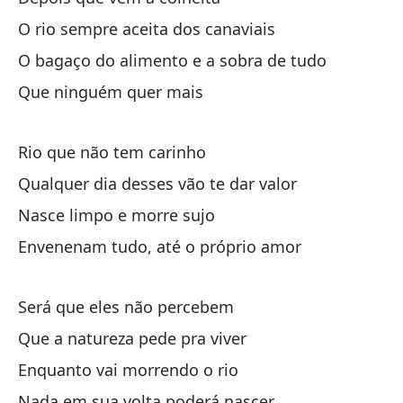
Qu
O rio sempre aceita dos canaviais
O bagaço do alimento e a sobra de tudo
Que ninguém quer mais
Rio que não tem carinho
Rí
Qualquer dia desses vão te dar valor
Nasce limpo e morre sujo
Cu
Envenenam tudo, até o próprio amor
Qu
Será que eles não percebem
Na
Que a natureza pede pra viver
Na
Enquanto vai morrendo o rio
En
Nada em sua volta poderá nascer