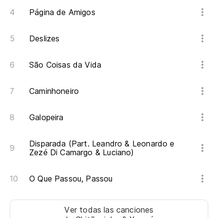
En
Página de Amigos
¿A
Deslizes
Se
São Coisas da Vida
Qu
Caminhoneiro
Qu
Galopeira
Mi
En
Disparada (Part. Leandro & Leonardo e
Zezé Di Camargo & Luciano)
Na
O Que Passou, Passou
Na
Ver todas las canciones
El