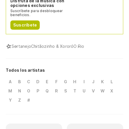
Disfruta de la música con
opciones exclusivas
Suscríbete para desbloquear
beneficios.
Suscríbete
Sertanejo
Chitãozinho & Xororó
O Rio
Todos los artistas
A
B
C
D
E
F
G
H
I
J
K
L
M
N
O
P
Q
R
S
T
U
V
W
X
Y
Z
#