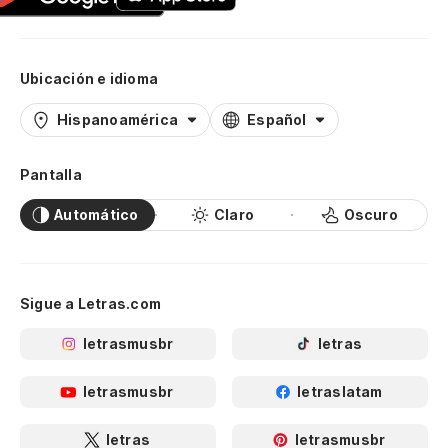
Ubicación e idioma
Hispanoamérica
Español
Pantalla
Automático
Claro
Oscuro
Sigue a Letras.com
letrasmusbr
letras
letrasmusbr
letraslatam
letras
letrasmusbr