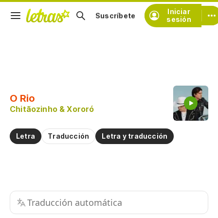
Iniciar
Suscríbete
sesión
Copiar fragmento
Copiar toda la letra
O Rio
Practicar la pronunciación de
Chitãozinho & Xororó
Comentar sobre este fragmento
Letra
Traducción
Letra y traducción
Traducción automática