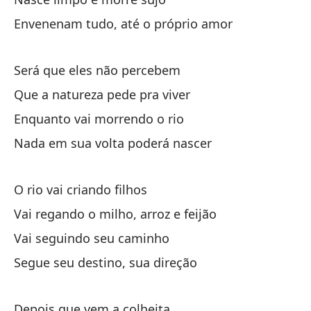
Va
Envenenam tudo, até o próprio amor
Va
Será que eles não percebem
Si
Que a natureza pede pra viver
Se
Enquanto vai morrendo o rio
Nada em sua volta poderá nascer
De
De
O rio vai criando filhos
El
Vai regando o milho, arroz e feijão
O 
Vai seguindo seu caminho
Segue seu destino, sua direção
El
O 
Depois que vem a colheita