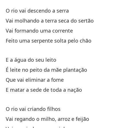
El
O rio vai descendo a serra
O 
Vai molhando a terra seca do sertão
Vai formando uma corrente
El
Feito uma serpente solta pelo chão
O 
Va
E a água do seu leito
Va
É leite no peito da mãe plantação
Que vai eliminar a fome
Va
E matar a sede de toda a nação
Va
Co
O rio vai criando filhos
Fe
Vai regando o milho, arroz e feijão