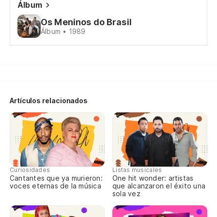
El
Álbum
Os Meninos do Brasil
Va
Álbum • 1989
Va
Va
Si
Artículos relacionados
Se
De
De
Curiosidades
Listas musicales
Cantantes que ya murieron:
One hit wonder: artistas
voces eternas de la música
que alcanzaron el éxito una
El
sola vez
O 