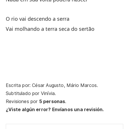
En
O rio vai descendo a serra
¿A
Vai molhando a terra seca do sertão
Se
Qu
Qu
Mi
En
Escrita por: César Augusto, Mário Marcos.
Subtitulado por
Vinívia
.
Na
Revisiones por
5 personas
.
¿Viste algún error? Envíanos una revisión.
Na