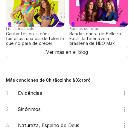
El
O 
Listas musicales
Bandas sonoras
Cantantes brasileños
Banda sonora de Belleza
Qu
famosos: una ola de talento
Fatal, la telenovela
que no para de crecer
brasileña de HBO Max
Ver más en el blog
Rí
Cu
Más canciones de Chitãozinho & Xororó
Qu
Evidências
Na
Sinônimos
Na
Natureza, Espelho de Deus
En