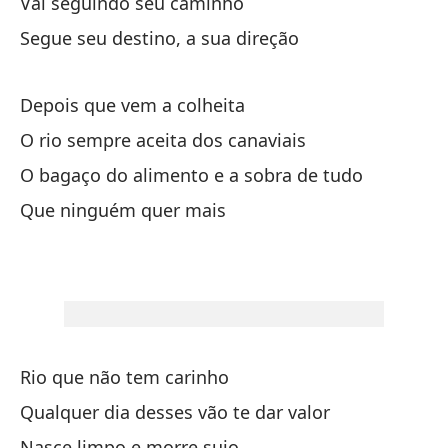
Vai seguindo seu caminho
Y 
Segue seu destino, a sua direção
Es
Depois que vem a colheita
É 
O rio sempre aceita dos canaviais
Qu
O bagaço do alimento e a sobra de tudo
Qu
Que ninguém quer mais
Y 
E 
El
Rio que não tem carinho
Qualquer dia desses vão te dar valor
Va
Nasce limpo e morre sujo