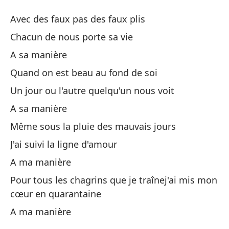
A
Avec des faux pas des faux plis
À
Chacun de nous porte sa vie
A sa manière
Co
Quand on est beau au fond de soi
Av
Un jour ou l'autre quelqu'un nous voit
Ca
A sa manière
Ch
Même sous la pluie des mauvais jours
J'ai suivi la ligne d'amour
A 
A ma manière
Cu
Pour tous les chagrins que je traînej'ai mis mon
ti
cœur en quarantaine
Qu
A ma manière