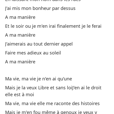
J'ai mis mon bonheur par dessus
A 
A ma manière
Et le soir ou je m'en irai finalement je le ferai
Mi
A ma manière
Ma
J'aimerais au tout dernier appel
Faire mes adieux au soleil
Li
A ma manière
Lib
Mi
Ma vie, ma vie je n'en ai qu'une
Ma
Mais je la veux Libre et sans loiJ'en ai le droit
elle est à moi
Pe
Ma vie, ma vie elle me raconte des histoires
Ma
Mais je m'en fou même à genoux je veux y