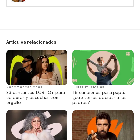
En
Pu
J'
Artículos relacionados
A 
Y 
Et
Recomendaciones
Listas musicales
A 
33 cantantes LGBTQ+ para
16 canciones para papá:
celebrar y escuchar con
¿qué temas dedicar a los
orgullo
padres?
Me
J'
Ad