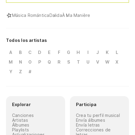
Música Romántica
Dalida
À Ma Manière
Todos los artistas
A
B
C
D
E
F
G
H
I
J
K
L
M
N
O
P
Q
R
S
T
U
V
W
X
Y
Z
#
Explorar
Participa
Canciones
Crea tu perfil musical
Artistas
Envía álbumes
Álbumes
Envía letras
Playlists
Correcciones de
Actualizaciones
letras