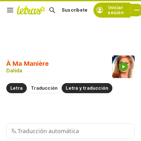
Iniciar
Suscríbete
sesión
Copiar fragmento
Copiar toda la letra
À Ma Manière
Practicar la pronunciación de
Dalida
Comentar sobre este fragmento
Letra
Traducción
Letra y traducción
Traducción automática