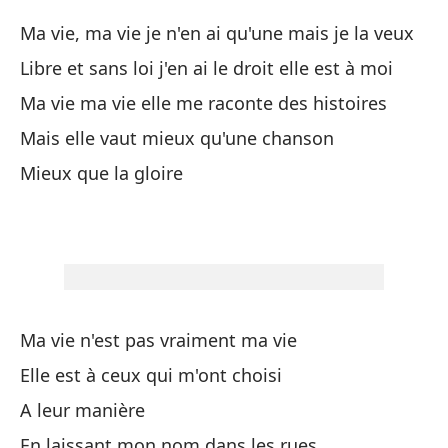
Al
Ma vie, ma vie je n'en ai qu'une mais je la veux
Un
Libre et sans loi j'en ai le droit elle est à moi
A 
Ma vie ma vie elle me raconte des histoires
Mais elle vaut mieux qu'une chanson
In
Mieux que la gloire
Mê
Se
A 
Ma vie n'est pas vraiment ma vie
Po
Elle est à ceux qui m'ont choisi
cu
A leur manière
Po
En laissant mon nom dans les rues
en