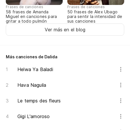
Frases de canciones
Frases de canciones
58 frases de Amanda
50 frases de Alex Ubago
A 
Miguel en canciones para
para sentir la intensidad de
gritar a todo pulmón
sus canciones
Ver más en el blog
Mi
Ma
Más canciones de Dalida
Pe
qu
Helwa Ya Baladi
Ma
Hava Naguila
mo
Mi
Le temps des fleurs
Ma
Gigi L'amoroso
Pe