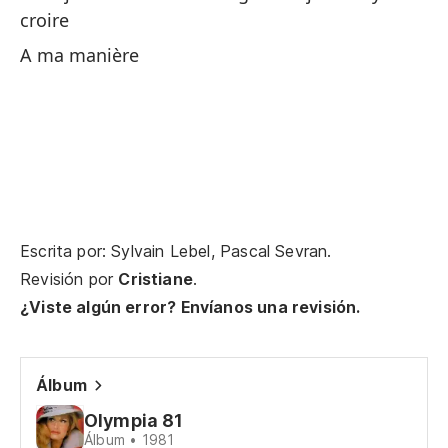
Me
croire
A ma manière
Mi
Ma
Escrita por: Sylvain Lebel, Pascal Sevran.
Es
Revisión por
Cristiane
.
¿Viste algún error? Envíanos una revisión.
El
A 
Álbum
Olympia 81
De
Álbum • 1981