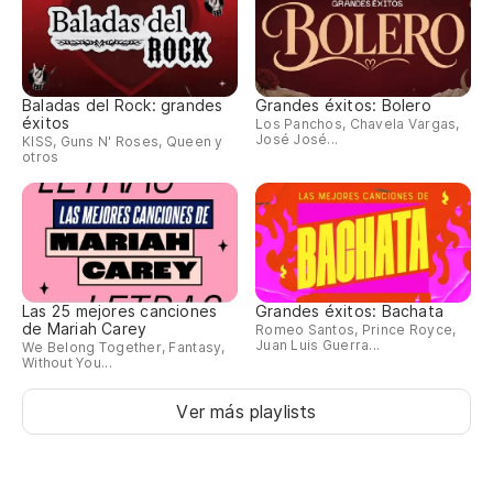
Baladas del Rock: grandes
Grandes éxitos: Bolero
éxitos
Los Panchos, Chavela Vargas,
José José...
KISS, Guns N' Roses, Queen y
otros
Las 25 mejores canciones
Grandes éxitos: Bachata
de Mariah Carey
Romeo Santos, Prince Royce,
Juan Luis Guerra...
We Belong Together, Fantasy,
Without You...
Ver más playlists