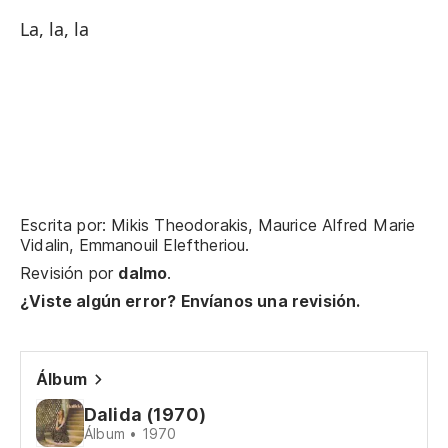
La
La, la, la
El
Di
Pe
Ma
Escrita por: Mikis Theodorakis, Maurice Alfred Marie
Vidalin, Emmanouil Eleftheriou.
Po
Revisión por
dalmo
.
Ca
¿Viste algún error? Envíanos una revisión.
Mi
Mo
Álbum
Dalida (1970)
Álbum • 1970
Pa