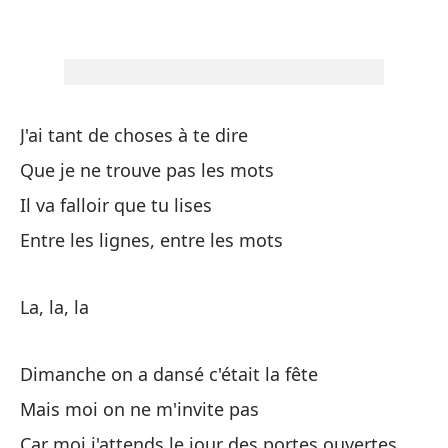
Tu
To
Pa
J'ai tant de choses à te dire
Po
Que je ne trouve pas les mots
Il va falloir que tu lises
C
Entre les lignes, entre les mots
No
La, la, la
C
Dimanche on a dansé c'était la fête
No
Mais moi on ne m'invite pas
Car moi j'attends le jour des portes ouvertes