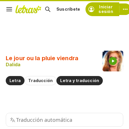
Iniciar
Suscríbete
sesión
Copiar fragmento
Copiar toda la letra
Le jour ou la pluie viendra
Practicar la pronunciación de
Dalida
Comentar sobre este fragmento
Letra
Traducción
Letra y traducción
Traducción automática