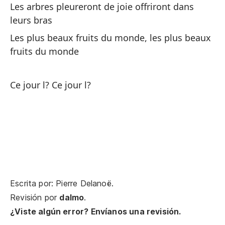
Le
Les arbres pleureront de joie offriront dans
leurs bras
Se
Les plus beaux fruits du monde, les plus beaux
Se
fruits du monde
Y 
Ce jour l? Ce jour l?
d
Et
en
Y 
bo
Et
jol
Escrita por: Pierre Delanoë.
Revisión por
dalmo
.
Sí,
¿Viste algún error? Envíanos una revisión.