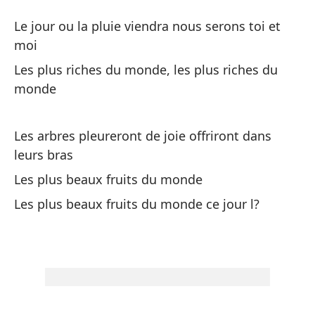
El
Le jour ou la pluie viendra nous serons toi et
Le
moi
Les plus riches du monde, les plus riches du
El
monde
Le
Les arbres pleureront de joie offriront dans
Lo
leurs bras
m
Les plus beaux fruits du monde
Le
Les plus beaux fruits du monde ce jour l?
Lo
br
Le
br