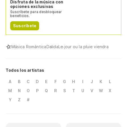
Disfruta de la música con
opciones exclusivas
Suscríbete para desbloquear
beneficios.
Suscríbete
Música Romántica
Dalida
Le jour ou la pluie viendra
Todos los artistas
A
B
C
D
E
F
G
H
I
J
K
L
M
N
O
P
Q
R
S
T
U
V
W
X
Y
Z
#