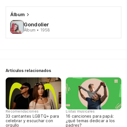
El
Álbum
Le
Gondolier
Álbum • 1958
Lo
ri
Le
Artículos relacionados
Lo
br
Le
br
Lo
Recomendaciones
Listas musicales
33 cantantes LGBTQ+ para
16 canciones para papá:
he
celebrar y escuchar con
¿qué temas dedicar a los
orgullo
padres?