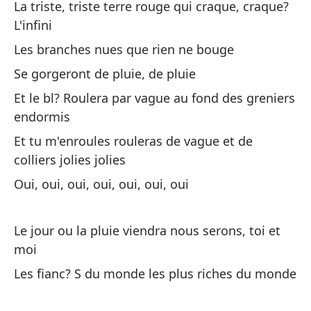
La triste, triste terre rouge qui craque, craque?
Lo
L'infini
Le
Les branches nues que rien ne bouge
Lo
Se gorgeront de pluie, de pluie
Le
Et le bl? Roulera par vague au fond des greniers
endormis
Et tu m'enroules rouleras de vague et de
colliers jolies jolies
Oui, oui, oui, oui, oui, oui, oui
La
Le jour ou la pluie viendra nous serons, toi et
in
moi
La
Les fianc? S du monde les plus riches du monde
La