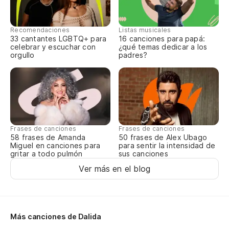
On
Es
Recomendaciones
Listas musicales
33 cantantes LGBTQ+ para
16 canciones para papá:
On
celebrar y escuchar con
¿qué temas dedicar a los
orgullo
padres?
In
pr
On
pr
Frases de canciones
Frases de canciones
58 frases de Amanda
50 frases de Alex Ubago
De
Miguel en canciones para
para sentir la intensidad de
gritar a todo pulmón
sus canciones
So
Ver más en el blog
Ac
A 
Más canciones de Dalida