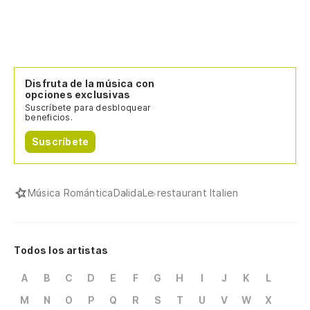
Disfruta de la música con
opciones exclusivas
Suscríbete para desbloquear
beneficios.
Suscríbete
Música Romántica
Dalida
Le restaurant Italien
Todos los artistas
A
B
C
D
E
F
G
H
I
J
K
L
M
N
O
P
Q
R
S
T
U
V
W
X