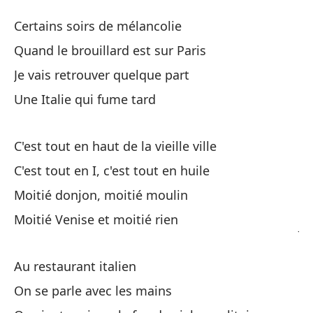
El
Certains soirs de mélancolie
Le
Quand le brouillard est sur Paris
Je vais retrouver quelque part
Ci
Une Italie qui fume tard
Ce
Cu
C'est tout en haut de la vieille ville
Qu
C'est tout en I, c'est tout en huile
Moitié donjon, moitié moulin
Vo
Moitié Venise et moitié rien
Je
Un
Au restaurant italien
Un
On se parle avec les mains