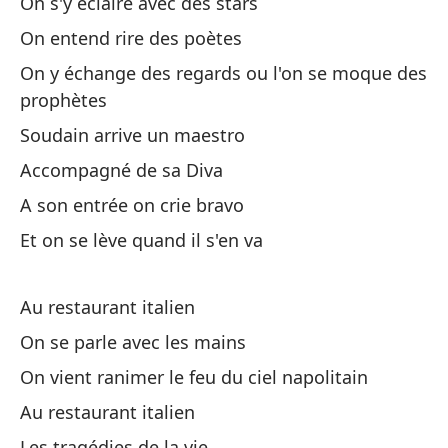
On s'y éclaire avec des stars
On entend rire des poètes
On y échange des regards ou l'on se moque des
prophètes
Aq
Soudain arrive un maestro
Accompagné de sa Diva
Aq
A son entrée on crie bravo
Et on se lève quand il s'en va
Ha
On
Au restaurant italien
Y 
On se parle avec les mains
Et
On vient ranimer le feu du ciel napolitain
Au restaurant italien
El
Les tragédies de la vie