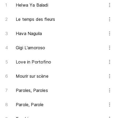
A 
Helwa Ya Baladi
Y 
Le temps des fleurs
Et
Hava Naguila
En
Gigi L'amoroso
Ha
Love in Portofino
On
Mourir sur scène
Ve
On
Paroles, Paroles
En
Parole, Parole