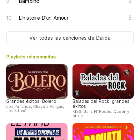
La
Bambino
L'histoire D'un Amour
Se
Se
Ver todas las canciones
de Dalida
Co
Playlists relacionadas
Co
En
La
Grandes éxitos: Bolero
Baladas del Rock: grandes
éxitos
Los Panchos, Chavela Vargas,
José José...
KISS, Guns N' Roses, Queen y
En
otros
La