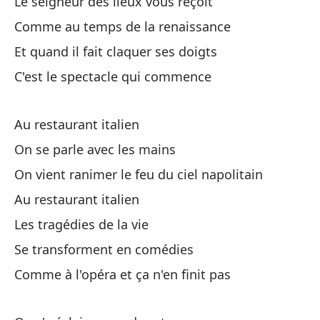
Le seigneur des lieux vous reçoit
On
Comme au temps de la renaissance
Et quand il fait claquer ses doigts
Ve
C'est le spectacle qui commence
On
En
Au restaurant italien
On se parle avec les mains
La
On vient ranimer le feu du ciel napolitain
Au restaurant italien
Se
Les tragédies de la vie
Se
Se transforment en comédies
Co
Comme à l'opéra et ça n'en finit pas
Co