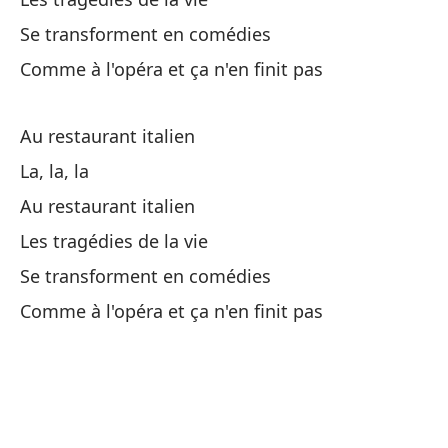
Le
Se transforment en comédies
Co
Comme à l'opéra et ça n'en finit pas
Co
Au restaurant italien
Y 
La, la, la
Et
Au restaurant italien
Es
Les tragédies de la vie
C'
Se transforment en comédies
Comme à l'opéra et ça n'en finit pas
En
Ha
On