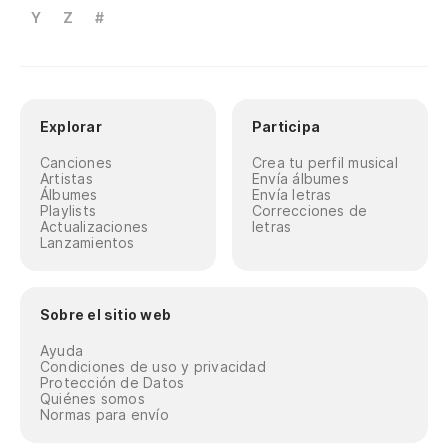
Y
Z
#
Explorar
Participa
Canciones
Crea tu perfil musical
Artistas
Envía álbumes
Álbumes
Envía letras
Playlists
Correcciones de
Actualizaciones
letras
Lanzamientos
Sobre el sitio web
Ayuda
Condiciones de uso y privacidad
Protección de Datos
Quiénes somos
Normas para envío