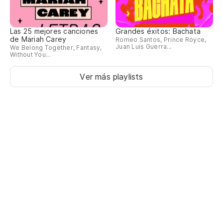
Se
Las 25 mejores canciones
Grandes éxitos: Bachata
Se
de Mariah Carey
Romeo Santos, Prince Royce,
Juan Luis Guerra...
We Belong Together, Fantasy,
Without You...
Co
Ver más playlists
Co