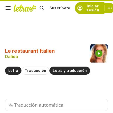
Iniciar
Suscríbete
sesión
Copiar fragmento
Copiar toda la letra
Le restaurant Italien
Practicar la pronunciación de
Dalida
Comentar sobre este fragmento
Letra
Traducción
Letra y traducción
Traducción automática