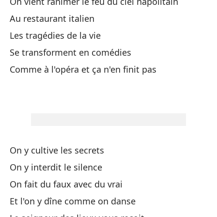
On vient ranimer le feu du ciel napolitain
Es
Au restaurant italien
C'e
Les tragédies de la vie
Se transforment en comédies
Es
Comme à l'opéra et ça n'en finit pas
C'
Mi
Mo
Mi
On y cultive les secrets
Mo
On y interdit le silence
On fait du faux avec du vrai
En
Et l'on y dîne comme on danse
Ha