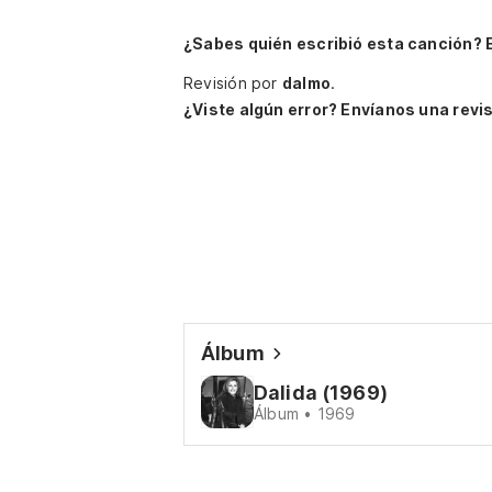
¿Sabes quién escribió esta canción? 
Revisión por
dalmo
.
¿Viste algún error? Envíanos una revis
Álbum
Dalida (1969)
Álbum • 1969