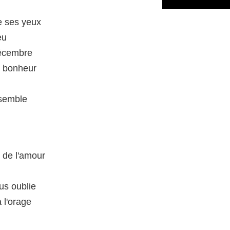
de ses yeux
eu
Décembre
u bonheur
nsemble
s de l'amour
us oublie
à l'orage