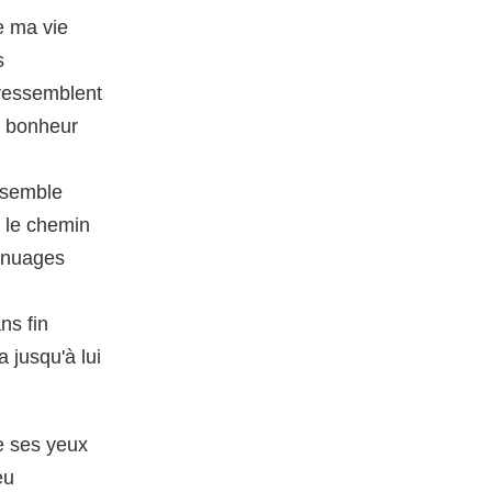
e ma vie
s
 ressemblent
u bonheur
nsemble
re le chemin
s nuages
ns fin
 jusqu'à lui
de ses yeux
eu