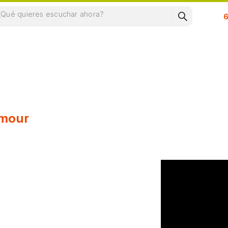
Su
amour