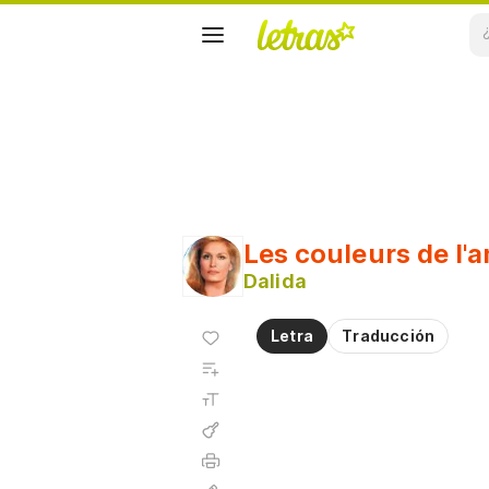
Les couleurs de l'
Dalida
Agregar
Letra
Traducción
a
Agregar
favoritos
a
Tamaño
playlist
de la
fuente
Acordes
Imprimir