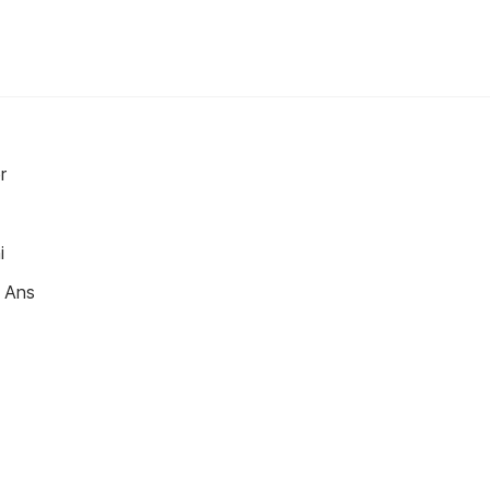
r
i
8 Ans