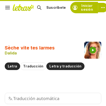
Iniciar
Suscríbete
sesión
Copiar fragmento
Copiar toda la letra
Sèche vite tes larmes
Practicar la pronunciación de
Dalida
Comentar sobre este fragmento
Letra
Traducción
Letra y traducción
Traducción automática