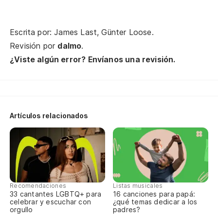
Y 
Et 
Escrita por: James Last, Günter Loose.
Revisión por
dalmo
.
¿Viste algún error? Envíanos una revisión.
Se
Se
Artículos relacionados
No
Tu
Se
Recomendaciones
Listas musicales
De
33 cantantes LGBTQ+ para
16 canciones para papá:
celebrar y escuchar con
¿qué temas dedicar a los
orgullo
padres?
Un