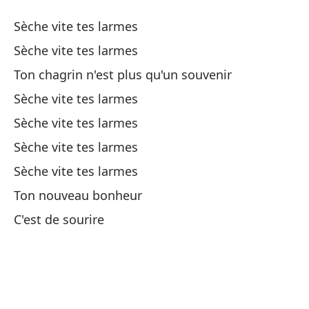
Si
Sèche vite tes larmes
Sèche vite tes larmes
De
Ton chagrin n'est plus qu'un souvenir
Sèche vite tes larmes
Él
Sèche vite tes larmes
Y 
Sèche vite tes larmes
Sèche vite tes larmes
Sa
Ton nouveau bonheur
Tu
C'est de sourire
Ab
La