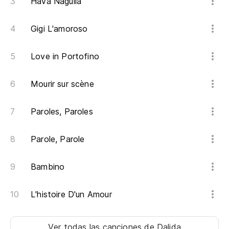
Hava Naguila
Se
Gigi L'amoroso
Tu
Love in Portofino
Es
Mourir sur scène
Paroles, Paroles
Parole, Parole
Bambino
L'histoire D'un Amour
Ver todas las canciones
de Dalida