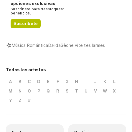
opciones exclusivas
Suscríbete para desbloquear
beneficios.
Suscríbete
Música Romántica
Dalida
Sèche vite tes larmes
Todos los artistas
A
B
C
D
E
F
G
H
I
J
K
L
M
N
O
P
Q
R
S
T
U
V
W
X
Y
Z
#