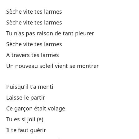
Se
Sèche vite tes larmes
Sè
Sèche vite tes larmes
Tu n'as pas raison de tant pleurer
Se
Sèche vite tes larmes
Se
A travers tes larmes
Un nouveau soleil vient se montrer
No
Tu
Puisqu'il t'a menti
Laisse-le partir
Se
Ce garçon était volage
A 
Tu es si joli (e)
Il te faut guérir
Un