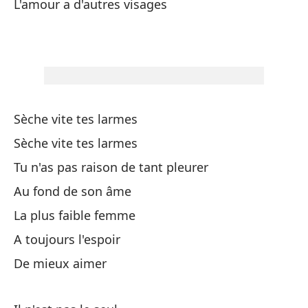
L'amour a d'autres visages
Un
Ya
Dé
Sèche vite tes larmes
Sèche vite tes larmes
Es
Tu n'as pas raison de tant pleurer
Er
Au fond de son âme
La plus faible femme
Ne
A toujours l'espoir
De mieux aimer
El
L'