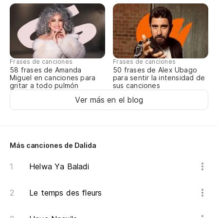
Un
Se
Frases de canciones
Frases de canciones
58 frases de Amanda
50 frases de Alex Ubago
Se
Miguel en canciones para
para sentir la intensidad de
gritar a todo pulmón
sus canciones
Ver más en el blog
Tu
To
Más canciones de Dalida
Se
Helwa Ya Baladi
Se
Le temps des fleurs
Se