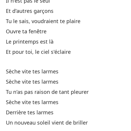
Il n'est pas le seul
Et d'autres garçons
Tu le sais, voudraient te plaire
Ouvre ta fenêtre
Se
Le printemps est là
Et pour toi, le ciel s'éclaire
Se
Sèche vite tes larmes
No
Sèche vite tes larmes
Tu
Tu n'as pas raison de tant pleurer
En
Sèche vite tes larmes
Derrière tes larmes
La
Un nouveau soleil vient de briller