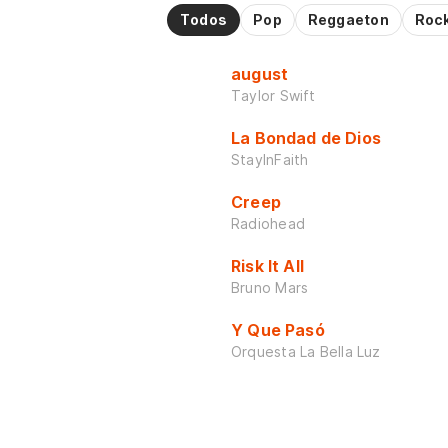
Todos
Pop
Reggaeton
Roc
august
Taylor Swift
La Bondad de Dios
StayInFaith
Creep
Radiohead
Risk It All
Bruno Mars
Y Que Pasó
Orquesta La Bella Luz