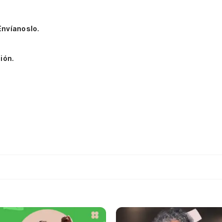
Envíanoslo.
ión.