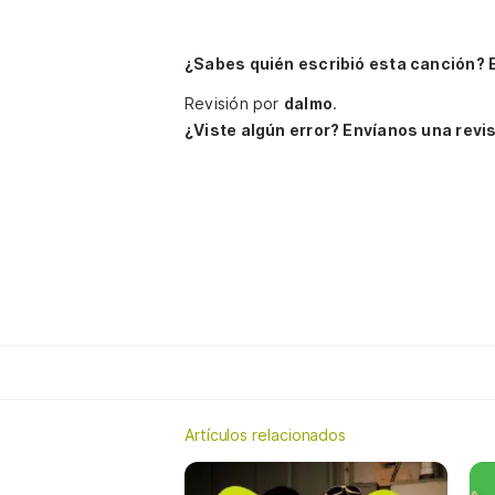
¿Sabes quién escribió esta canción? 
Revisión por
dalmo
.
¿Viste algún error? Envíanos una revis
Artículos relacionados