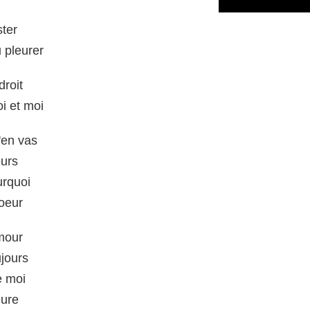
ster
 pleurer
droit
i et moi
'en vas
eurs
urquoi
coeur
amour
ujours
e moi
eure