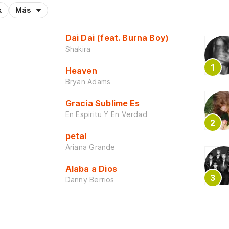
k
Más
Dai Dai (feat. Burna Boy)
Shakira
Heaven
Bryan Adams
Gracia Sublime Es
En Espiritu Y En Verdad
petal
Ariana Grande
Alaba a Dios
Danny Berrios