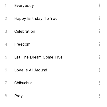
Everybody
So
Happy Birthday To You
Mu
Celebration
Un
A 
Freedom
Al
Let The Dream Come True
To
Love Is All Around
Qu
Wa
Chihuahua
Lo
Pray
Wh