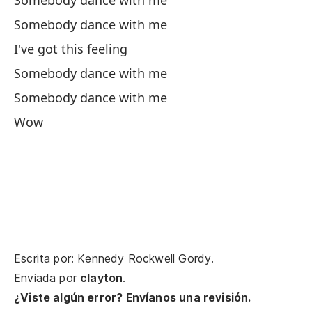
Somebody dance with me
Somebody dance with me
Si
I've got this feeling
Si
Somebody dance with me
Co
Somebody dance with me
Li
Wow
Vi
su
Li
En
Th
Escrita por: Kennedy Rockwell Gordy.
Enviada por
clayton
.
Y 
¿Viste algún error? Envíanos una revisión.