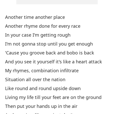
Mo
Another time another place
De
Another rhyme done for every race
Si
In your case I'm getting rough
Sí
I'm not gonna stop until you get enough
Ye
'Cause you groove back and bobo is back
And you see it yourself it's like a heart attack
Al
My rhymes, combination infiltrate
To
Situation all over the nation
Ll
Like round and round upside down
We
Living my life till your feet are on the ground
Then put your hands up in the air
Qu