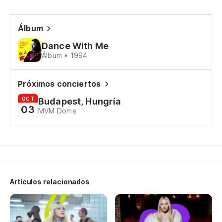
An
Y 
Álbum
c
Dance With Me
Álbum • 1994
An
Al
Próximos conciertos
OCT
Budapest, Hungría
So
03
MVM Dome
Te
Qu
So
Artículos relacionados
Qu