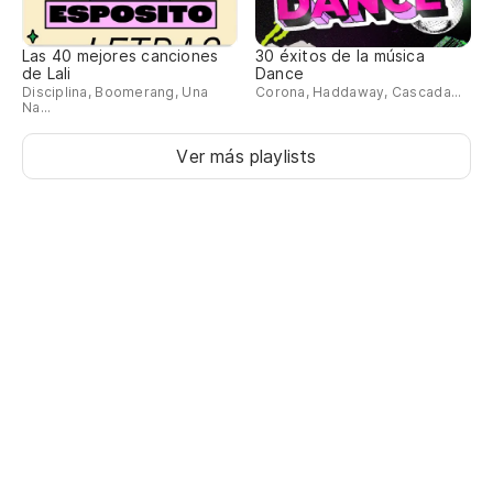
Sh
Las 40 mejores canciones
30 éxitos de la música
Es
de Lali
Dance
Disciplina, Boomerang, Una
Corona, Haddaway, Cascada...
Na...
It
Ver más playlists
Un
A 
Pe
de
Bu
La
Th