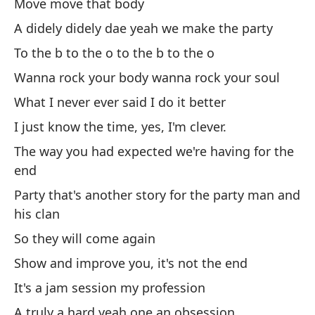
Move move that body
Qu
A didely didely dae yeah we make the party
So
To the b to the o to the b to the o
Wanna rock your body wanna rock your soul
Qu
What I never ever said I do it better
So
I just know the time, yes, I'm clever.
The way you had expected we're having for the
end
Party that's another story for the party man and
his clan
Ot
So they will come again
Show and improve you, it's not the end
Ot
It's a jam session my profession
An
A truly a hard yeah one an obsession