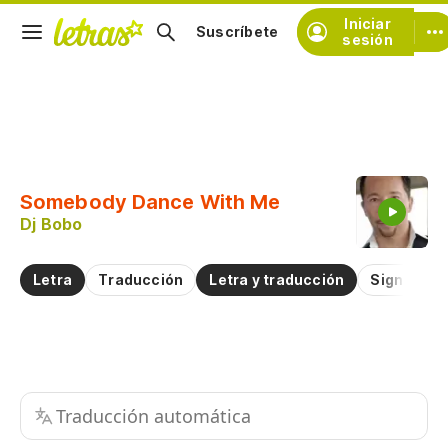
Iniciar
Suscríbete
sesión
Copiar fragmento
Copiar toda la letra
Somebody Dance With Me
Practicar la pronunciación de
Dj Bobo
Comentar sobre este fragmento
Letra
Traducción
Letra y traducción
Significad
Traducción automática