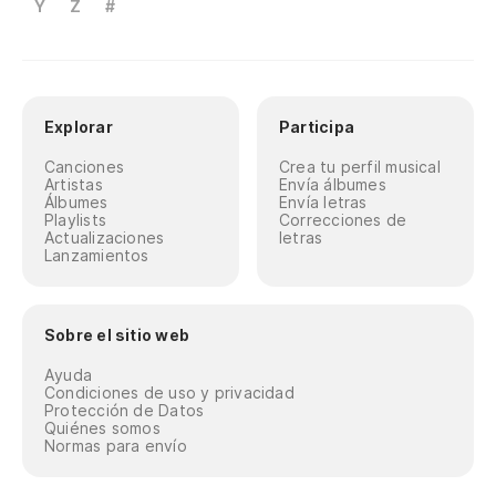
Y
Z
#
Qu
So
Qu
Explorar
Participa
So
Canciones
Crea tu perfil musical
Artistas
Envía álbumes
Álbumes
Envía letras
Te
Playlists
Correcciones de
Actualizaciones
letras
Lanzamientos
Qu
So
Sobre el sitio web
Qu
Ayuda
Condiciones de uso y privacidad
So
Protección de Datos
Quiénes somos
Normas para envío
Te