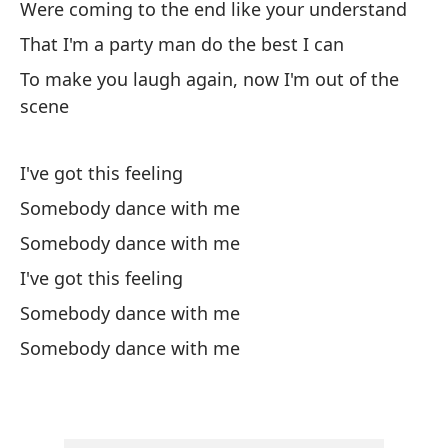
Were coming to the end like your understand
Wh
That I'm a party man do the best I can
Pa
To make you laugh again, now I'm out of the
n
scene
To
I've got this feeling
Ti
Somebody dance with me
Yo
Somebody dance with me
Es
I've got this feeling
It
Somebody dance with me
Somebody dance with me
As
So
Mu