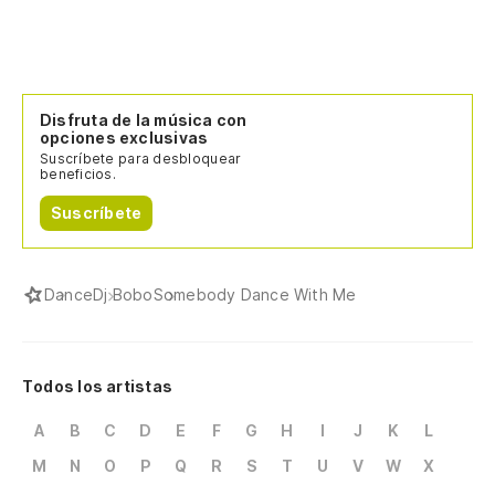
Te
Qu
So
Disfruta de la música con
opciones exclusivas
Suscríbete para desbloquear
Qu
beneficios.
So
Suscríbete
Te
Dance
Dj Bobo
Somebody Dance With Me
Qu
So
Todos los artistas
Qu
A
B
C
D
E
F
G
H
I
J
K
L
So
M
N
O
P
Q
R
S
T
U
V
W
X