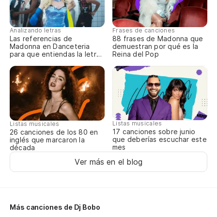
So
Te
Analizando letras
Frases de canciones
Las referencias de
88 frases de Madonna que
Madonna en Danceteria
demuestran por qué es la
Qu
para que entiendas la letra
Reina del Pop
completa
So
Qu
So
Listas musicales
Listas musicales
17 canciones sobre junio
26 canciones de los 80 en
que deberías escuchar este
inglés que marcaron la
Ah
mes
década
es
Ver más en el blog
No
As
Más canciones de Dj Bobo
pa