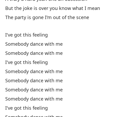
En
But the joke is over you know what I mean
In
The party is gone I'm out of the scene
No
I've got this feeling
I'
Somebody dance with me
Po
Somebody dance with me
vu
I've got this feeling
'C
Somebody dance with me
Y 
Somebody dance with me
co
Somebody dance with me
An
Somebody dance with me
Mi
I've got this feeling
My