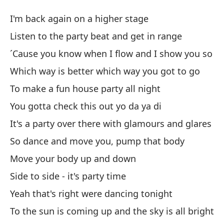
Al
I'm back again on a higher stage
S
Listen to the party beat and get in range
´Cause you know when I flow and I show you so
Es
Which way is better which way you got to go
al
To make a fun house party all night
I'
You gotta check this out yo da ya di
Es
It's a party over there with glamours and glares
Li
So dance and move you, pump that body
Po
Move your body up and down
´C
Side to side - it's party time
Yeah that's right were dancing tonight
¿Q
To the sun is coming up and the sky is all bright
ir?