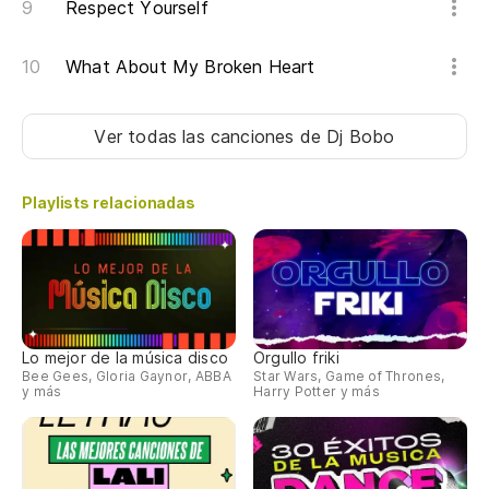
Respect Yourself
Só
What About My Broken Heart
I 
La
Ver todas las canciones
de Dj Bobo
fi
Th
Playlists relacionadas
Fi
pa
Pa
cl
Lo mejor de la música disco
Orgullo friki
Bee Gees, Gloria Gaynor, ABBA
Star Wars, Game of Thrones,
y más
Harry Potter y más
As
Mo