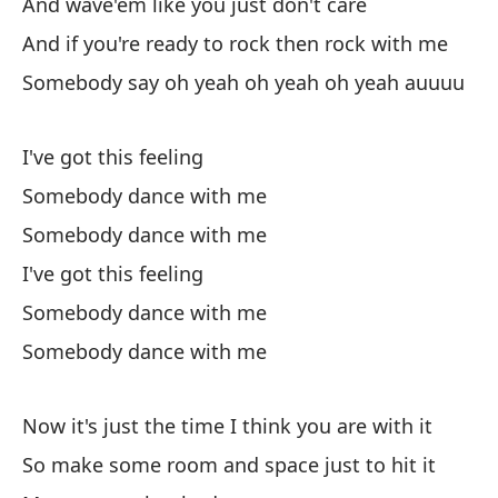
And wave'em like you just don't care
Th
And if you're ready to rock then rock with me
Pa
Somebody say oh yeah oh yeah oh yeah auuuu
de
To
I've got this feeling
Somebody dance with me
Te
Somebody dance with me
Qu
I've got this feeling
Somebody dance with me
So
Somebody dance with me
Qu
So
Now it's just the time I think you are with it
Te
So make some room and space just to hit it