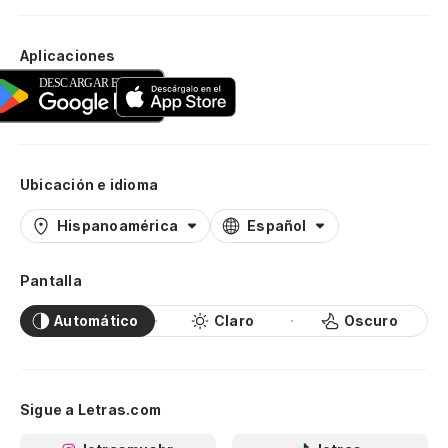
Qu
Aplicaciones
So
Qu
So
Ubicación e idioma
¡V
Hispanoamérica
Español
Pantalla
Automático
Claro
Oscuro
Sigue a Letras.com