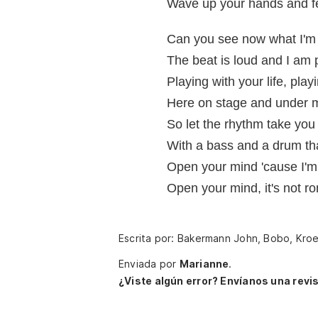
Wave up your hands and fe
Can you see now what I'm
The beat is loud and I am 
Playing with your life, play
Here on stage and under m
So let the rhythm take you 
With a bass and a drum th
Open your mind 'cause I'm
Open your mind, it's not r
Escrita por: Bakermann John, Bobo, Kro
Enviada por
Marianne
.
¿Viste algún error? Envíanos una revis