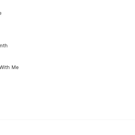
e
rmth
With Me