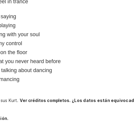
el in trance
 saying
playing
ing with your soul
y control
on the floor
at you never heard before
 talking about dancing
omancing
esus Kurt.
Ver créditos completos.
¿Los datos están equivocad
ión.