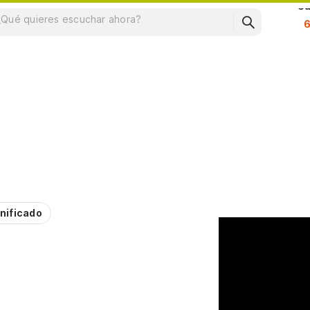
Su
nificado