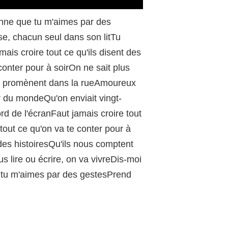
/
enne que tu m'aimes par des
se, chacun seul dans son litTu
ais croire tout ce qu'ils disent des
conter pour à soirOn ne sait plus
 se promènent dans la rueAmoureux
r du mondeQu'on enviait vingt-
d de l'écranFaut jamais croire tout
 tout ce qu'on va te conter pour à
t des histoiresQu'ils nous comptent
us lire ou écrire, on va vivreDis-moi
 tu m'aimes par des gestesPrend