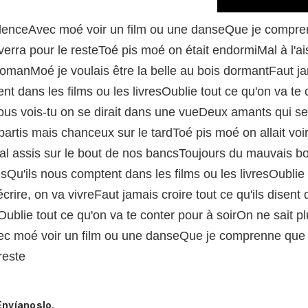
 silenceAvec moé voir un film ou une danseQue je compr
rra pour le resteToé pis moé on était endormiMal à l'ai
romanMoé je voulais être la belle au bois dormantFaut jam
nt dans les films ou les livresOublie tout ce qu'on va te 
reNous vois-tu on se dirait dans une vueDeux amants qui
artis mais chanceux sur le tardToé pis moé on allait voi
l assis sur le bout de nos bancsToujours du mauvais bor
resQu'ils nous comptent dans les films ou les livresOublie
 écrire, on va vivreFaut jamais croire tout ce qu'ils disen
sOublie tout ce qu'on va te conter pour à soirOn ne sait pl
Avec moé voir un film ou une danseQue je comprenne que
reste
Envíanoslo.