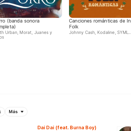
rro (banda sonora
Canciones románticas de In
mpleta)
Folk
th Urban, Morat, Juanes y
Johnny Cash, Kodaline, SYML..
os
k
Más
Dai Dai (feat. Burna Boy)