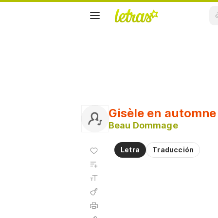
Gisèle en automne
Beau Dommage
Agregar
Letra
Traducción
a
Agregar
favoritos
a
Tamaño
playlist
de la
fuente
Acordes
Imprimir