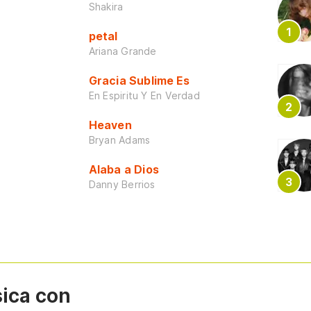
Shakira
petal
Ariana Grande
Gracia Sublime Es
En Espiritu Y En Verdad
Heaven
Bryan Adams
Alaba a Dios
Danny Berrios
sica con