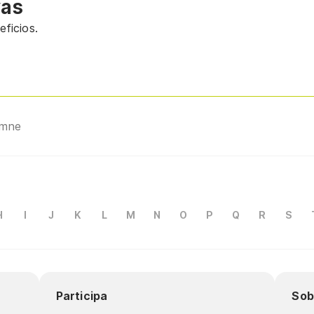
vas
ficios.
omne
H
I
J
K
L
M
N
O
P
Q
R
S
Participa
Sob