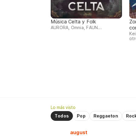
Música Celta y Folk
Zo
co
AURORA, Omnia, FAUN...
Kei
otr
Lo más visto
Todos
Pop
Reggaeton
Roc
august