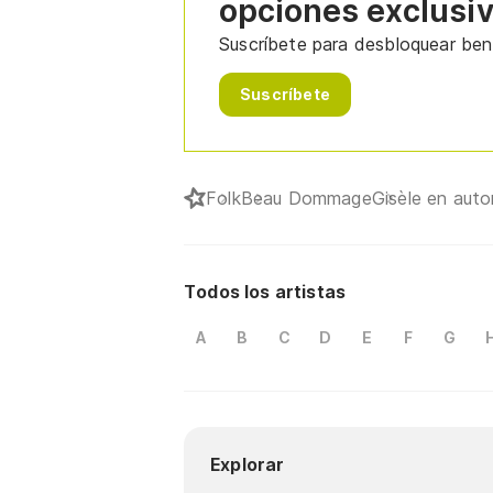
opciones exclusi
Suscríbete para desbloquear bene
Suscríbete
Folk
Beau Dommage
Gisèle en aut
Todos los artistas
A
B
C
D
E
F
G
Explorar