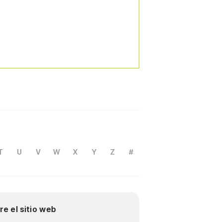
T
U
V
W
X
Y
Z
#
re el sitio web