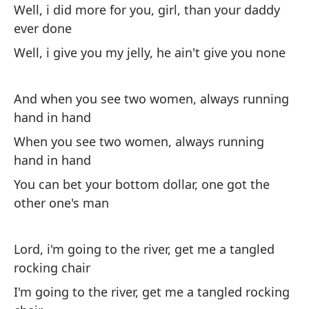
Bu
Well, i did more for you, girl, than your daddy
nu
ever done
Bu
Well, i give you my jelly, he ain't give you none
nu
Bu
And when you see two women, always running
hand in hand
Y 
When you see two women, always running
de
hand in hand
Cu
You can bet your bottom dollar, one got the
de
other one's man
Pu
ho
Lord, i'm going to the river, get me a tangled
rocking chair
Se
I'm going to the river, get me a tangled rocking
en