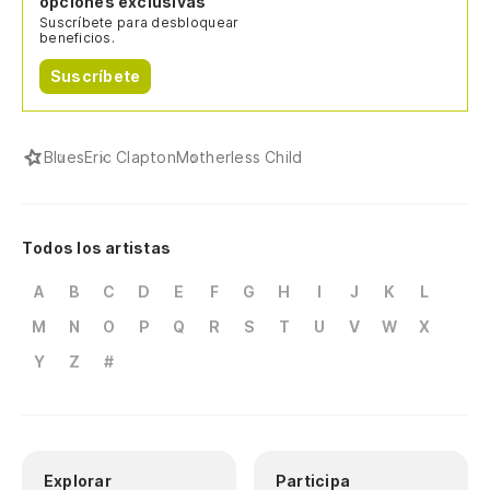
opciones exclusivas
Suscríbete para desbloquear
beneficios.
Suscríbete
Blues
Eric Clapton
Motherless Child
Todos los artistas
A
B
C
D
E
F
G
H
I
J
K
L
M
N
O
P
Q
R
S
T
U
V
W
X
Y
Z
#
Explorar
Participa