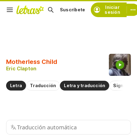
Iniciar
Suscríbete
sesión
Copiar fragmento
Copiar toda la letra
Motherless Child
Practicar la pronunciación de
Eric Clapton
Comentar sobre este fragmento
Letra
Traducción
Letra y traducción
Significad
Traducción automática