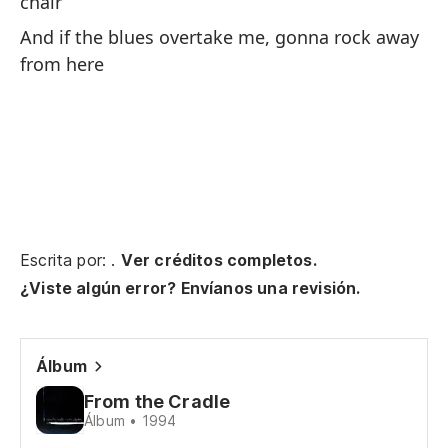
chair
Vo
And if the blues overtake me, gonna rock away
from here
Y 
aq
Escrita por: .
Ver créditos completos.
¿Viste algún error? Envíanos una revisión.
Álbum
From the Cradle
Álbum • 1994