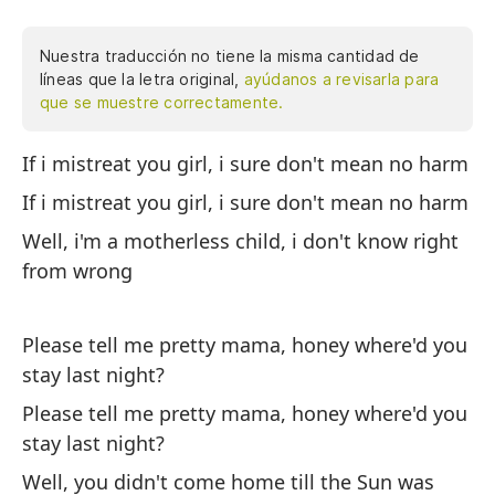
Nuestra traducción no tiene la misma cantidad de
líneas que la letra original,
ayúdanos a revisarla para
que se muestre correctamente.
If i mistreat you girl, i sure don't mean no harm
Si
ha
If i mistreat you girl, i sure don't mean no harm
Si
Well, i'm a motherless child, i don't know right
ha
from wrong
Bu
lo
Please tell me pretty mama, honey where'd you
stay last night?
Po
Please tell me pretty mama, honey where'd you
qu
stay last night?
Po
Well, you didn't come home till the Sun was