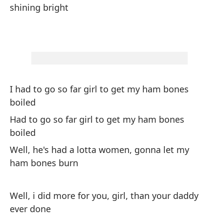
qu
shining bright
Bu
br
I had to go so far girl to get my ham bones
boiled
Tu
Had to go so far girl to get my ham bones
hu
boiled
Tu
Well, he's had a lotta women, gonna let my
hu
ham bones burn
Bu
de
Well, i did more for you, girl, than your daddy
ever done