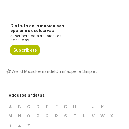
Disfruta de la música con
opciones exclusivas
Suscríbete para desbloquear
beneficios.
Suscríbete
World Music
Fernandel
On m'appelle Simplet
Todos los artistas
A
B
C
D
E
F
G
H
I
J
K
L
M
N
O
P
Q
R
S
T
U
V
W
X
Y
Z
#