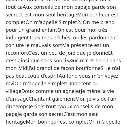
Si
tout çaAux conseils de mon papaJe garde son
Co
secretC'est mon seul héritageMon bonheur est
completOn m'appelle Simplet2. On me prend
Me
pour un grand enfantOn est pour moi très
El
indulgentTous mes péchés, on les pardonneJe
Du
conjure le mauvais sortMa présence est un
réconfortC'est un peu de joie que je donneEt
Ll
c'est ainsi que sans souciS&ucirc;r et hardi dans
Ca
mon MidiJ'ai grandi de façon bouffonneSi je n'ai
Yo
pas beaucoup d'espritAu fond vous m'en voyez
raviOn m'appelle SimpletL'Innocent du
De
villageDoux comme un agneletJe mène la vie
A 
d'un sageChantant gaiementMoi, je vis de l'air
Gu
du tempsJe dois tout çaAux conseils de mon
Es
papaJe garde son secretC'est mon seul
héritageMon bonheur est completOn m'appelle
Mi