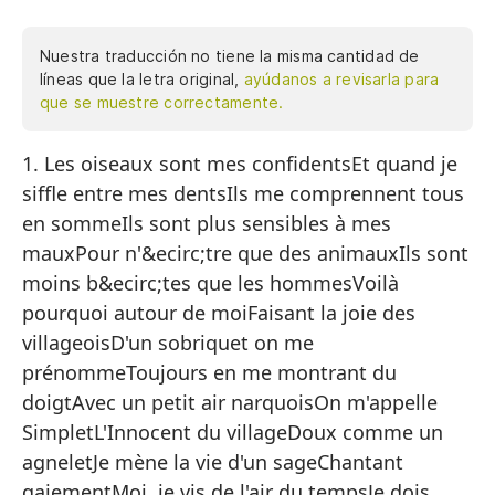
Nuestra traducción no tiene la misma cantidad de
líneas que la letra original,
ayúdanos a revisarla para
que se muestre correctamente.
1. Les oiseaux sont mes confidentsEt quand je
1.
siffle entre mes dentsIls me comprennent tous
Y 
en sommeIls sont plus sensibles à mes
Me
mauxPour n'&ecirc;tre que des animauxIls sont
So
moins b&ecirc;tes que les hommesVoilà
pourquoi autour de moiFaisant la joie des
Po
villageoisD'un sobriquet on me
So
prénommeToujours en me montrant du
Po
doigtAvec un petit air narquoisOn m'appelle
SimpletL'Innocent du villageDoux comme un
Ha
agneletJe mène la vie d'un sageChantant
Co
gaiementMoi, je vis de l'air du tempsJe dois