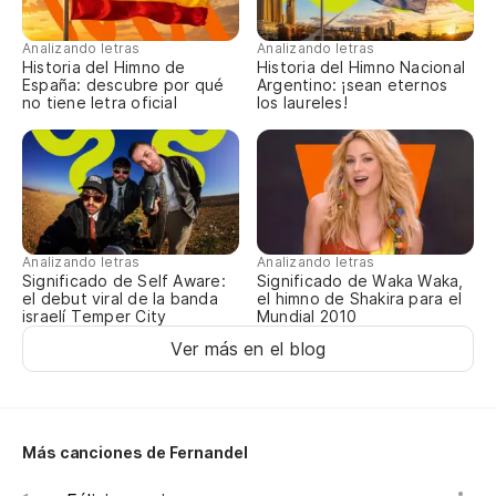
El
Analizando letras
Analizando letras
Du
Historia del Himno de
Historia del Himno Nacional
España: descubre por qué
Argentino: ¡sean eternos
no tiene letra oficial
los laureles!
Ll
Ca
Yo
De
A 
Analizando letras
Analizando letras
Significado de Self Aware:
Significado de Waka Waka,
el debut viral de la banda
el himno de Shakira para el
Gu
israelí Temper City
Mundial 2010
Es
Ver más en el blog
Mi
Me
Más canciones de Fernandel