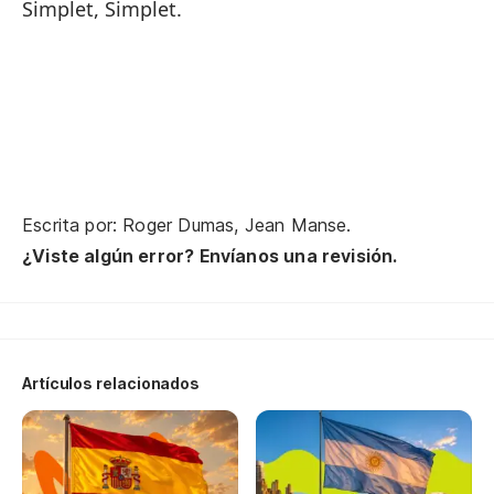
Simplet, Simplet.
Me
2.
So
To
Al
Mi
Escrita por: Roger Dumas, Jean Manse.
Es
¿Viste algún error? Envíanos una revisión.
Y 
Se
He
Artículos relacionados
Si
En
Me