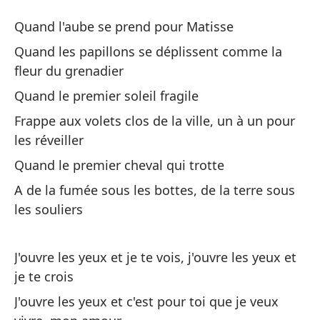
Ca
Quand l'aube se prend pour Matisse
Ch
Quand les papillons se déplissent comme la
fleur du grenadier
Cu
Quand le premier soleil fragile
Qu
Frappe aux volets clos de la ville, un à un pour
les réveiller
Cu
fl
Quand le premier cheval qui trotte
Qu
A de la fumée sous les bottes, de la terre sous
gr
les souliers
Cu
J'ouvre les yeux et je te vois, j'ouvre les yeux et
Qu
je te crois
J'ouvre les yeux et c'est pour toi que je veux
Go