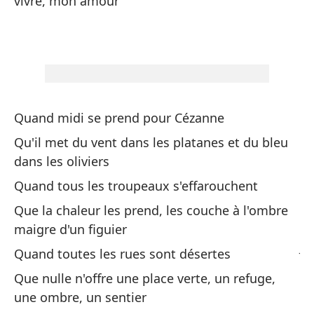
vivre, mon amour
po
Fr
ré
Cu
Qu
Quand midi se prend pour Cézanne
Hu
Qu'il met du vent dans les platanes et du bleu
dans les oliviers
A 
so
Quand tous les troupeaux s'effarouchent
Que la chaleur les prend, les couche à l'ombre
Ab
maigre d'un figuier
J'
Quand toutes les rues sont désertes
cr
Que nulle n'offre une place verte, un refuge,
une ombre, un sentier
Ab