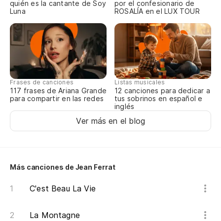
quién es la cantante de Soy
por el confesionario de
Luna
ROSALÍA en el LUX TOUR
Cu
Qu
En
de
Frases de canciones
Listas musicales
117 frases de Ariana Grande
12 canciones para dedicar a
Da
para compartir en las redes
tus sobrinos en español e
inglés
Cu
Ver más en el blog
Lo
Y 
Más canciones de Jean Ferrat
Et
C'est Beau La Vie
s'
La Montagne