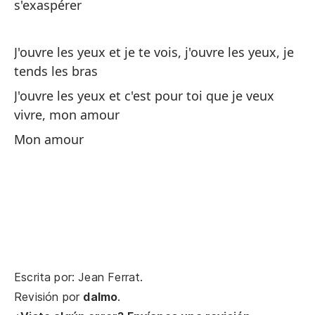
Cu
s'exaspérer
Qu
J'ouvre les yeux et je te vois, j'ouvre les yeux, je
De
tends les bras
es
J'ouvre les yeux et c'est pour toi que je veux
Qu
vivre, mon amour
d'
Mon amour
Cu
Qu
Qu
un
Qu
Escrita por: Jean Ferrat.
om
Revisión por
dalmo
.