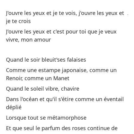
a
J'
J'ouvre les yeux et je te vois, j'ouvre les yeux et
mo
je te crois
J'ouvre les yeux et c'est pour toi que je veux
vivre, mon amour
Quand le soir bleuit'ses falaises
Cu
Comme une estampe japonaise, comme un
Renoir, comme un Manet
Qu
Quand le soleil vibre, chavire
Qu
Dans l'océan et qu'il s'étire comme un éventail
ol
déplié
Qu
Lorsque tout se métamorphose
les
Et que seul le parfum des roses continue de