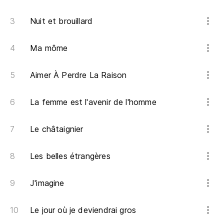
Ab
lo
Nuit et brouillard
J'
le
Ma môme
Ab
Aimer À Perdre La Raison
a
J'
La femme est l'avenir de l'homme
mo
Le châtaignier
M
Les belles étrangères
J'imagine
Le jour où je deviendrai gros