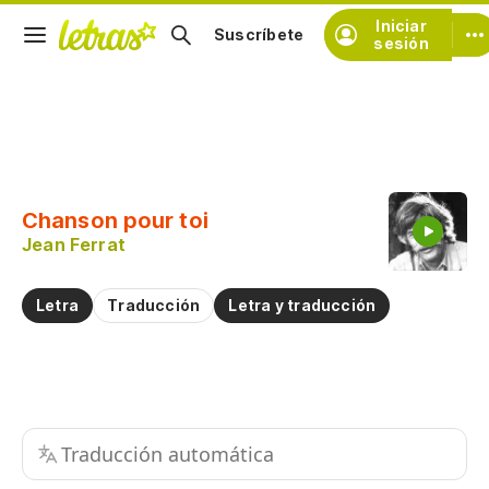
Iniciar
Suscríbete
sesión
Copiar fragmento
Copiar toda la letra
Chanson pour toi
Practicar la pronunciación de
Jean Ferrat
Comentar sobre este fragmento
Letra
Traducción
Letra y traducción
Traducción automática