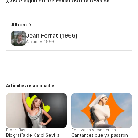
¿Viste algún error? Envíanos una revisión.
Ab
J'
cr
Álbum
Jean Ferrat (1966)
Ab
Álbum • 1966
a
J'
mo
Cu
Artículos relacionados
Qu
Co
c
Co
Biografías
Festivales y conciertos
Biografía de Karol Sevilla:
Cantantes que ya pasaron
co