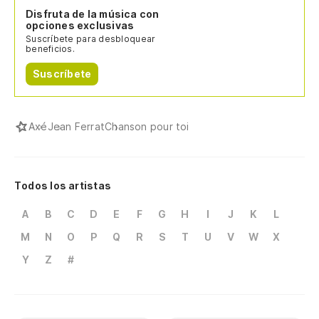
Disfruta de la música con
opciones exclusivas
Suscríbete para desbloquear
beneficios.
Suscríbete
Axé
Jean Ferrat
Chanson pour toi
Todos los artistas
A
B
C
D
E
F
G
H
I
J
K
L
M
N
O
P
Q
R
S
T
U
V
W
X
Y
Z
#