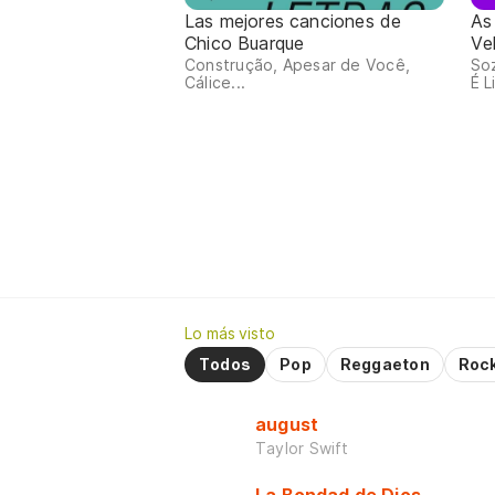
Las mejores canciones de
As
Chico Buarque
Ve
Construção, Apesar de Você,
So
Cálice...
É L
Lo más visto
Todos
Pop
Reggaeton
Roc
august
Taylor Swift