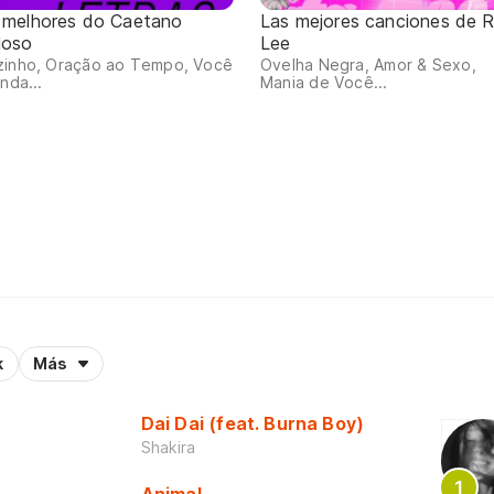
 melhores do Caetano
Las mejores canciones de R
loso
Lee
zinho, Oração ao Tempo, Você
Ovelha Negra, Amor & Sexo,
inda...
Mania de Você...
k
Más
Dai Dai (feat. Burna Boy)
Shakira