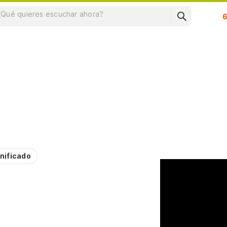
Su
nificado