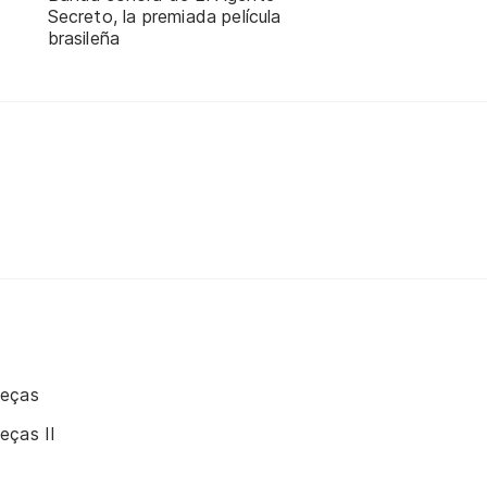
Secreto, la premiada película
brasileña
beças
eças II