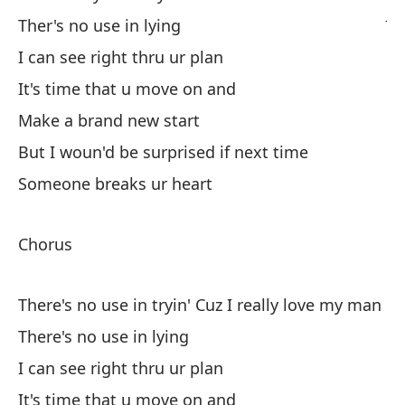
Ju
Ther's no use in lying
I can see right thru ur plan
Sí
It's time that u move on and
Ch
Make a brand new start
But I woun'd be surprised if next time
Si
Someone breaks ur heart
Es
Chorus
Po
There's no use in tryin' Cuz I really love my man
There's no use in lying
I can see right thru ur plan
It's time that u move on and