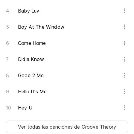
Th
Baby Luv
No
Boy At The Window
Pu
Come Home
I 
Didja Know
Es
It
Good 2 Me
Em
Hello It's Me
Ma
Hey U
Pe
Bu
Ver todas las canciones
de Groove Theory