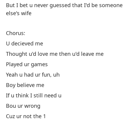
But I bet u never guessed that I'd be someone
El
else's wife
Th
Chorus:
Po
U decieved me
Cu
Thought u'd love me then u'd leave me
Played ur games
Lo
qu
Yeah u had ur fun, uh
Wh
Boy believe me
If u think I still need u
Pe
Bou ur wrong
af
Cuz ur not the 1
Bu
pa