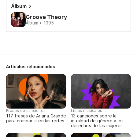
Me
Álbum
Ar
Groove Theory
Álbum • 1995
No
Th
Po
Artículos relacionados
Cu
No
Pu
Frases de canciones
Listas musicales
117 frases de Ariana Grande
13 canciones sobre la
I 
para compartir en las redes
igualdad de género y los
derechos de las mujeres
Es