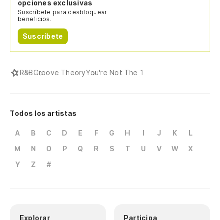
opciones exclusivas
Suscríbete para desbloquear
beneficios.
Suscríbete
R&B
Groove Theory
You're Not The 1
Todos los artistas
A
B
C
D
E
F
G
H
I
J
K
L
M
N
O
P
Q
R
S
T
U
V
W
X
Y
Z
#
Explorar
Participa