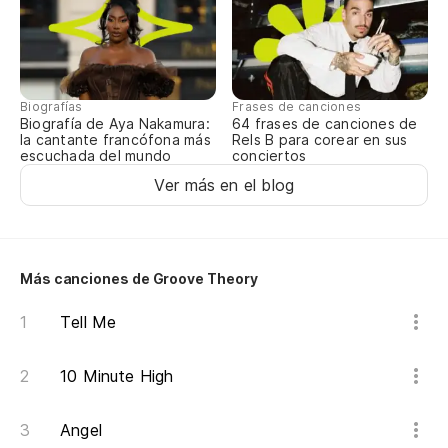
It
Em
Biografías
Frases de canciones
Biografía de Aya Nakamura:
64 frases de canciones de
Pe
la cantante francófona más
Rels B para corear en sus
escuchada del mundo
conciertos
Bu
Ver más en el blog
Al
So
Más canciones de Groove Theory
Co
Tell Me
10 Minute High
No
a
Angel