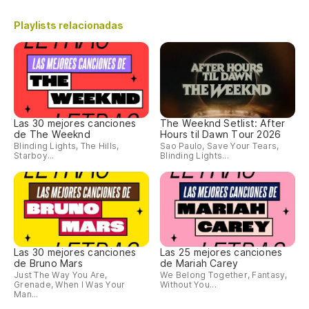
Al
Playlists relacionadas
So
Co
Las 30 mejores canciones
The Weeknd Setlist: After
de The Weeknd
Hours til Dawn Tour 2026
Blinding Lights, The Hills,
Sao Paulo, Save Your Tears,
Starboy...
Blinding Lights...
Las 30 mejores canciones
Las 25 mejores canciones
de Bruno Mars
de Mariah Carey
Just The Way You Are,
We Belong Together, Fantasy,
Grenade, When I Was Your
Without You...
Man...