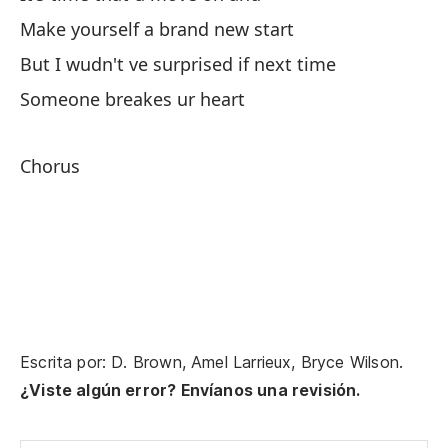
Make yourself a brand new start
Úl
But I wudn't ve surprised if next time
La
Someone breakes ur heart
De
Chorus
Di
Te
Qu
De
qu
Escrita por: D. Brown, Amel Larrieux, Bryce Wilson.
Ev
¿Viste algún error? Envíanos una revisión.
sa