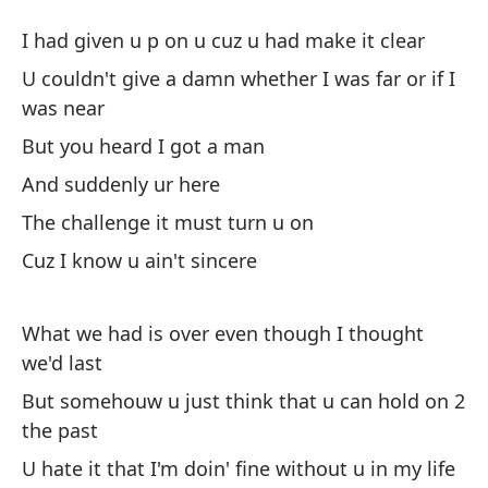
No
I had given u p on u cuz u had make it clear
Yo
U couldn't give a damn whether I was far or if I
was near
Ha
But you heard I got a man
I 
And suddenly ur here
Qu
The challenge it must turn u on
o 
Cuz I know u ain't sincere
U 
ne
What we had is over even though I thought
we'd last
Pe
But somehouw u just think that u can hold on 2
Bu
the past
Y 
U hate it that I'm doin' fine without u in my life