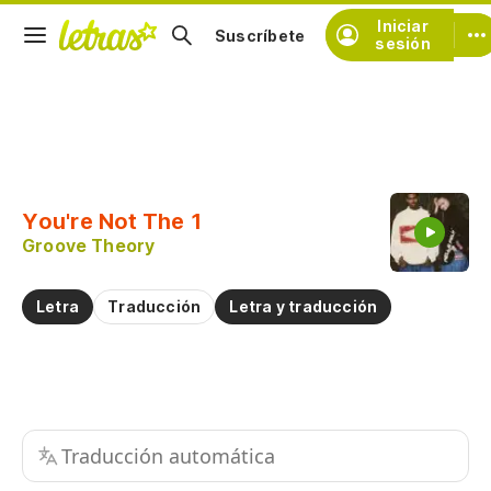
Iniciar
Suscríbete
sesión
Copiar fragmento
Copiar toda la letra
You're Not The 1
Practicar la pronunciación de
Groove Theory
Comentar sobre este fragmento
Letra
Traducción
Letra y traducción
Traducción automática