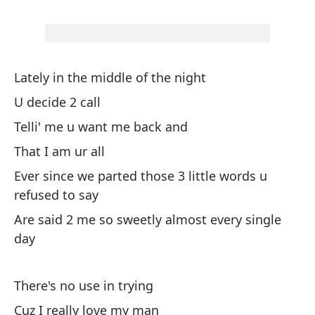
Od
U 
Pe
Lately in the middle of the night
la
U decide 2 call
Bu
Telli' me u want me back and
wi
That I am ur all
Ever since we parted those 3 little words u
Co
refused to say
Are said 2 me so sweetly almost every single
Me
day
Pe
There's no use in trying
Th
Cuz I really love my man