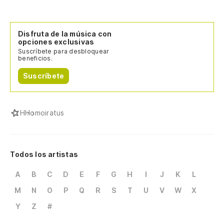
Disfruta de la música con
opciones exclusivas
Suscríbete para desbloquear
beneficios.
Suscríbete
H
Homoiratus
Todos los artistas
A
B
C
D
E
F
G
H
I
J
K
L
M
N
O
P
Q
R
S
T
U
V
W
X
Y
Z
#