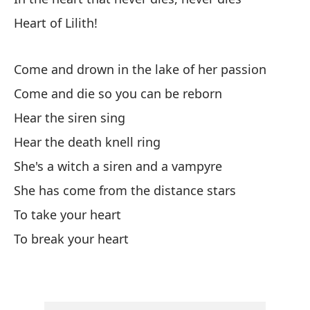
Ve
Heart of Lilith!
Co
Y 
Come and drown in the lake of her passion
An
Come and die so you can be reborn
Hear the siren sing
Po
Hear the death knell ring
She's a witch a siren and a vampyre
Ve
She has come from the distance stars
Co
To take your heart
Le
To break your heart
Ri
Er