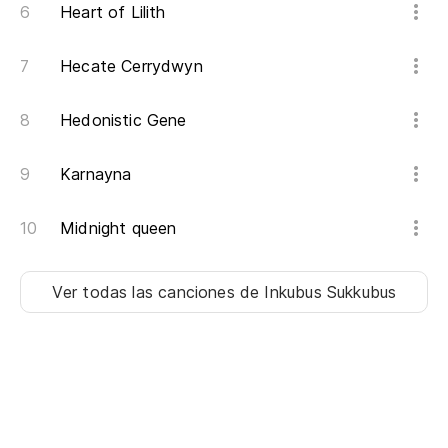
Heart of Lilith
Er
Yo
Hecate Cerrydwyn
En
Hedonistic Gene
In
Karnayna
¡C
Midnight queen
Ver todas las canciones
de Inkubus Sukkubus