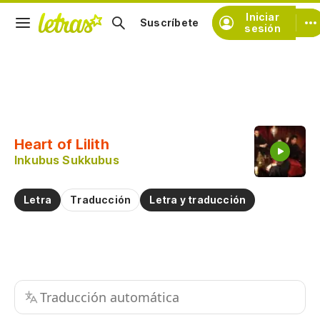
Iniciar
Suscríbete
sesión
Copiar fragmento
Copiar toda la letra
Heart of Lilith
Practicar la pronunciación de
Inkubus Sukkubus
Comentar sobre este fragmento
Letra
Traducción
Letra y traducción
Traducción automática