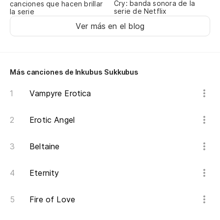
Ri
Cry: banda sonora de la
canciones que hacen brillar
serie de Netflix
la serie
Ver más en el blog
Er
Yo
En
Más canciones de Inkubus Sukkubus
In
Vampyre Erotica
¡C
Erotic Angel
Beltaine
Ve
Co
Eternity
Le
Fire of Love
Ri