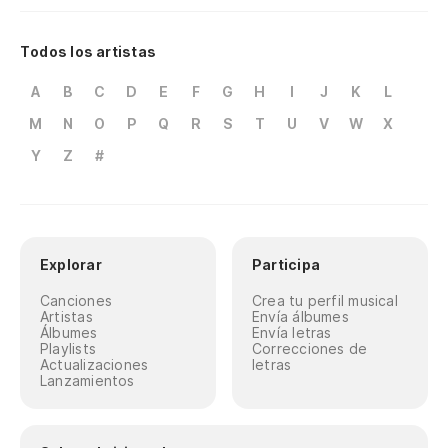
Todos los artistas
A
B
C
D
E
F
G
H
I
J
K
L
M
N
O
P
Q
R
S
T
U
V
W
X
Y
Z
#
Explorar
Participa
Canciones
Crea tu perfil musical
Artistas
Envía álbumes
Álbumes
Envía letras
Playlists
Correcciones de
Actualizaciones
letras
Lanzamientos