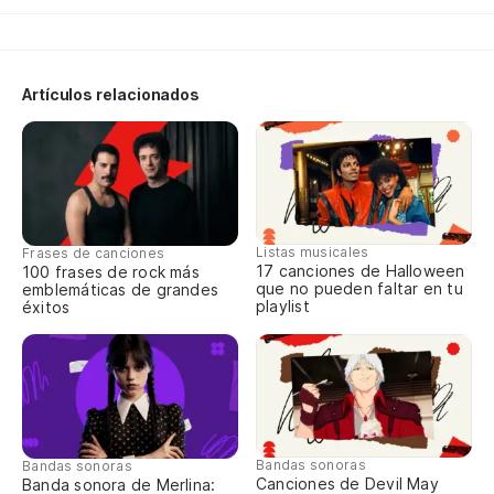
Ve
Co
Artículos relacionados
Ve
Co
Si
Listas musicales
Frases de canciones
17 canciones de Halloween
100 frases de rock más
De
que no pueden faltar en tu
emblemáticas de grandes
playlist
éxitos
Ve
Co
Le
Bandas sonoras
Bandas sonoras
Canciones de Devil May
Banda sonora de Merlina: