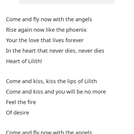
Yo
Come and fly now with the angels
En
Rise again now like the phoenix
In
Your the love that lives forever
¡C
In the heart that never dies, never dies
Heart of Lilith!
Ve
Co
Come and kiss, kiss the lips of Lilith
Come and kiss and you will be no more
Ve
Feel the fire
Co
Of desire
Es
Come and fly now with the angels