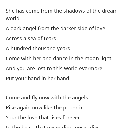
Co
She has come from the shadows of the dream
He
world
A dark angel from the darker side of love
El
Across a sea of tears
s
A hundred thousand years
Sh
Come with her and dance in the moon light
Un
And you are lost to this world evermore
A 
Put your hand in her hand
A 
Come and fly now with the angels
Ac
Rise again now like the phoenix
Ci
Your the love that lives forever
In the heart that never dies, never dies