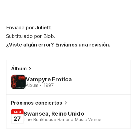
Ve
Enviada por
Juliett
.
Co
Subtitulado por
Blob
.
Le
¿Viste algún error? Envíanos una revisión.
Ri
Álbum
Er
Vampyre Erotica
Yo
Álbum • 1997
En
Próximos conciertos
In
AGO
Swansea, Reino Unido
27
The Bunkhouse Bar and Music Venue
¡C