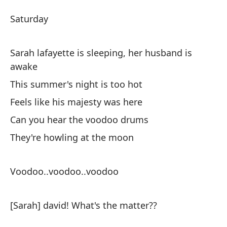
Os
Saturday
Lo
Sarah lafayette is sleeping, her husband is
S
awake
This summer's night is too hot
Sa
Feels like his majesty was here
de
Can you hear the voodoo drums
Sa
They're howling at the moon
Es
Voodoo..voodoo..voodoo
Th
Se
[Sarah] david! What's the matter??
Fe