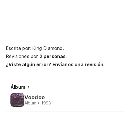
¿P
Ca
Es
Th
Escrita por: King Diamond.
Revisiones por
2 personas
.
Vu
¿Viste algún error? Envíanos una revisión.
[S
Álbum
[S
Voodoo
Álbum • 1998