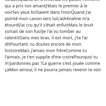
qui a pris ton amantJ'étais le premier à le
Ha
voirSes yeux brillaient dans l'noirQuand j'ai
Mi
pointé mon canon vers luiL'adrénaline m'a
Te
étourdiJ'ai cru qu'il s'était enfuitMais le bruit
sortait de son fusilJe l'ai vu tomber au
No
ralentitDans mes bras, il est mort, j'te l'ai
A 
ditPourtant, tu doutes encore de mon
Ér
histoireMais j'amais mon frèreComme tu
l'aimais, je t'en supplie d'me croirePourquoi tu
Cu
m'pardonnes pas ?La guerre s'est jouée comme
De
çaMon amour, il ne pourra jamais revenir te voir
Fu
Su
Cu
La