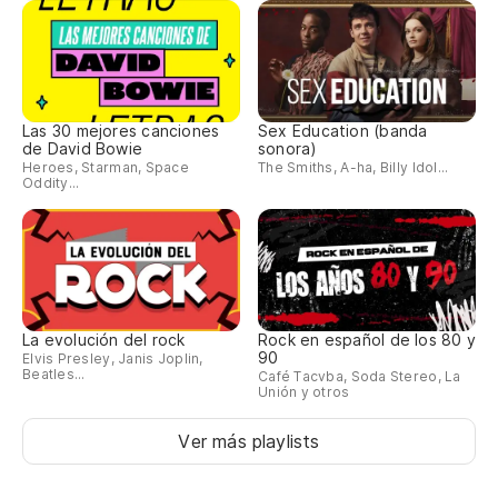
Las 30 mejores canciones
Sex Education (banda
de David Bowie
sonora)
Heroes, Starman, Space
The Smiths, A-ha, Billy Idol...
Oddity...
La evolución del rock
Rock en español de los 80 y
90
Elvis Presley, Janis Joplin,
Beatles...
Café Tacvba, Soda Stereo, La
Unión y otros
Ver más playlists