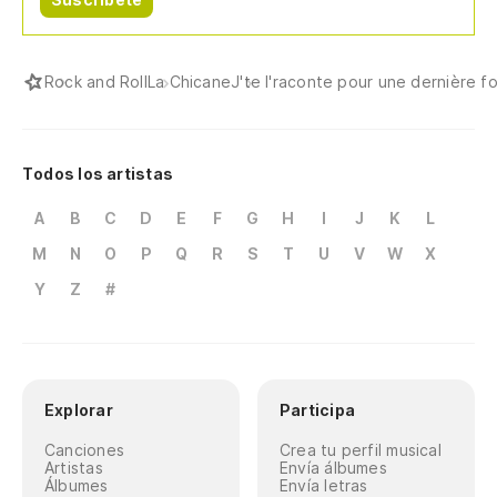
Rock and Roll
La Chicane
J'te l'raconte pour une dernière fo
Todos los artistas
A
B
C
D
E
F
G
H
I
J
K
L
M
N
O
P
Q
R
S
T
U
V
W
X
Y
Z
#
Explorar
Participa
Canciones
Crea tu perfil musical
Artistas
Envía álbumes
Álbumes
Envía letras