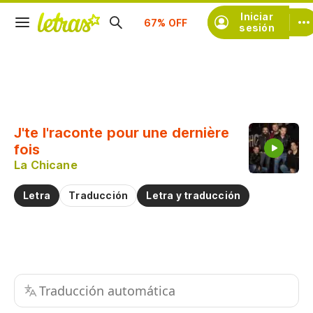
Iniciar
Suscríbete
sesión
Copiar fragmento
Copiar toda la letra
J'te l'raconte pour une dernière
Practicar la pronunciación de
fois
La Chicane
Comentar sobre este fragmento
Letra
Traducción
Letra y traducción
Traducción automática