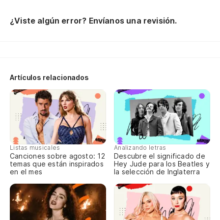
Cr
Pe
¿Viste algún error? Envíanos una revisión.
Lo
En
Si
Artículos relacionados
Pe
Co
¿P
La
Listas musicales
Analizando letras
Mi
Canciones sobre agosto: 12
Descubre el significado de
temas que están inspirados
Hey Jude para los Beatles y
en el mes
la selección de Inglaterra