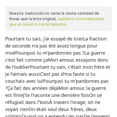
Nuestra traducción no tiene la misma cantidad de
líneas que la letra original,
ayúdanos a revisarla para
que se muestre correctamente.
Pourtant tu sais, j'ai essayé de tirerLa fraction
Pe
de seconde n'a pas été assez longue pour
La
moéPourquoi tu m'pardonnes pas ?La guerre
su
c'est fait comme çaMon amour, essayons donc
¿P
de l'oublierPourtant tu sais, c'était mon frère et
La
je l'aimais aussiC'est pas d'ma faute si tu
couchais avec luiPourquoi tu m'pardonnes pas
Mi
?Ça fait des années déjàMon amour, la guerre
Pe
est finieJ'te l'raconte une dernière foisOn se
a
réfugiait dans l'boisÀ travers l'orage, on ne
No
voyait rienOn était seul deux frères, deux
soldatsQuand on a entendu les pasDe l'ennemi
¿P