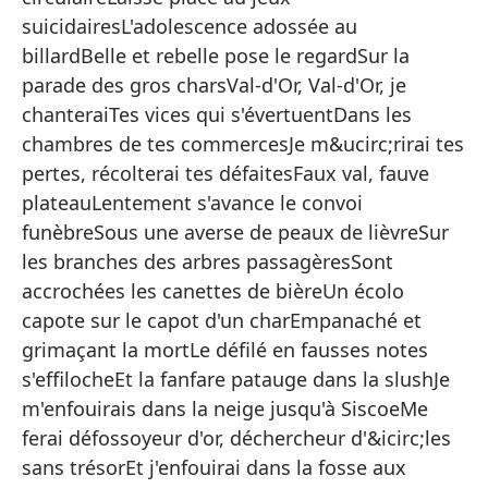
suicidairesL'adolescence adossée au
de
billardBelle et rebelle pose le regardSur la
El
parade des gros charsVal-d'Or, Val-d'Or, je
M
chanteraiTes vices qui s'évertuentDans les
Pa
chambres de tes commercesJe m&ucirc;rirai tes
En
pertes, récolterai tes défaitesFaux val, fauve
plateauLentement s'avance le convoi
Do
funèbreSous une averse de peaux de lièvreSur
Da
les branches des arbres passagèresSont
La
accrochées les canettes de bièreUn écolo
capote sur le capot d'un charEmpanaché et
He
grimaçant la mortLe défilé en fausses notes
En
s'effilocheEt la fanfare patauge dans la slushJe
Va
m'enfouirais dans la neige jusqu'à SiscoeMe
ferai défossoyeur d'or, déchercheur d'&icirc;les
Tu
sans trésorEt j'enfouirai dans la fosse aux
En