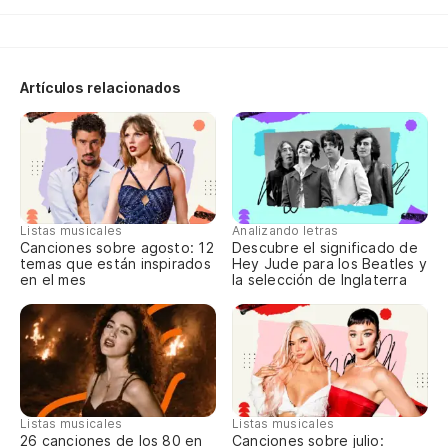
de
Y 
Tu
Artículos relacionados
Un
En
ca
Es
Listas musicales
Analizando letras
Canciones sobre agosto: 12
Descubre el significado de
En
temas que están inspirados
Hey Jude para los Beatles y
en el mes
la selección de Inglaterra
Tr
En
de
Y 
Ah
Listas musicales
Listas musicales
Canciones sobre julio:
26 canciones de los 80 en