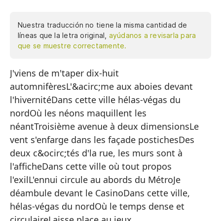
Nuestra traducción no tiene la misma cantidad de
líneas que la letra original,
ayúdanos a revisarla para
que se muestre correctamente.
J'viens de m'taper dix-huit
Ac
automnifèresL'&acirc;me aux aboies devant
o
l'hivernitéDans cette ville hélas-végas du
El
nordOù les néons maquillent les
En
néantTroisième avenue à deux dimensionsLe
Do
vent s'enfarge dans les façade postichesDes
deux c&ocirc;tés d'la rue, les murs sont à
Te
l'afficheDans cette ville où tout propos
El
l'exilL'ennui circule au abords du MétroJe
De
déambule devant le CasinoDans cette ville,
ca
hélas-végas du nordOù le temps dense et
circulaireLaisse place au jeux
En