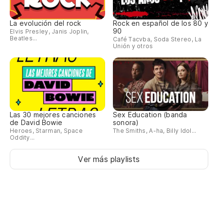
La evolución del rock
Rock en español de los 80 y
90
Elvis Presley, Janis Joplin,
Beatles...
Café Tacvba, Soda Stereo, La
Unión y otros
Las 30 mejores canciones
Sex Education (banda
de David Bowie
sonora)
Heroes, Starman, Space
The Smiths, A-ha, Billy Idol...
Oddity...
Ver más playlists