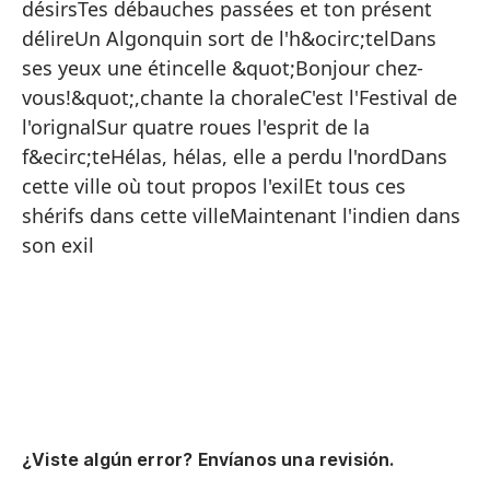
désirsTes débauches passées et ton présent
Ma
délireUn Algonquin sort de l'h&ocirc;telDans
Fa
ses yeux une étincelle &quot;Bonjour chez-
vous!&quot;,chante la choraleC'est l'Festival de
Le
l'orignalSur quatre roues l'esprit de la
Ba
f&ecirc;teHélas, hélas, elle a perdu l'nordDans
En
cette ville où tout propos l'exilEt tous ces
shérifs dans cette villeMaintenant l'indien dans
Cu
son exil
Un
Em
El
Y 
su
Me
¿Viste algún error? Envíanos una revisión.
Me