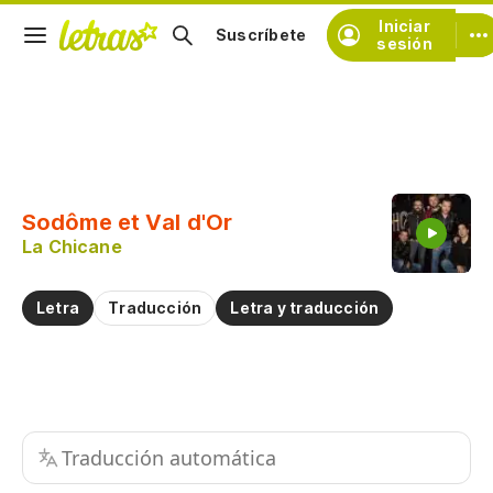
Iniciar
Suscríbete
sesión
Copiar fragmento
Copiar toda la letra
Sodôme et Val d'Or
Practicar la pronunciación de
La Chicane
Comentar sobre este fragmento
Letra
Traducción
Letra y traducción
Traducción automática