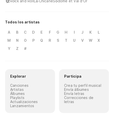
Rock and Roll
La Chicane
Sodôme et Val d'Or
Todos los artistas
A
B
C
D
E
F
G
H
I
J
K
L
M
N
O
P
Q
R
S
T
U
V
W
X
Y
Z
#
Explorar
Participa
Canciones
Crea tu perfil musical
Artistas
Envía álbumes
Álbumes
Envía letras
Playlists
Correcciones de
Actualizaciones
letras
Lanzamientos