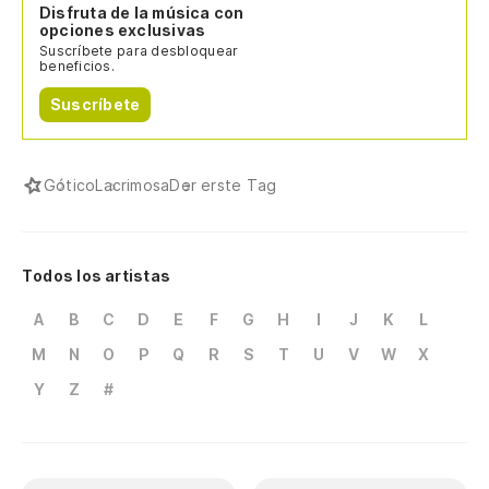
Disfruta de la música con
opciones exclusivas
Suscríbete para desbloquear
beneficios.
Suscríbete
Gótico
Lacrimosa
Der erste Tag
Todos los artistas
A
B
C
D
E
F
G
H
I
J
K
L
M
N
O
P
Q
R
S
T
U
V
W
X
Y
Z
#