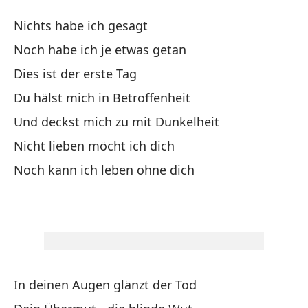
El
Nichts habe ich gesagt
De
Noch habe ich je etwas getan
Dies ist der erste Tag
No
Du hälst mich in Betroffenheit
Nu
Und deckst mich zu mit Dunkelheit
Nicht lieben möcht ich dich
Es
Noch kann ich leben ohne dich
Me
Du
Y 
In deinen Augen glänzt der Tod
Un