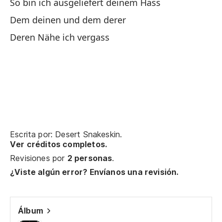
Me
So bin ich ausgeliefert deinem Hass
Du
Dem deinen und dem derer
Deren Nähe ich vergass
Y 
Un
La
In
Su
Escrita por: Desert Snakeskin.
Ver créditos completos.
De
Revisiones por
2 personas
.
Es
¿Viste algún error? Envíanos una revisión.
El
Álbum