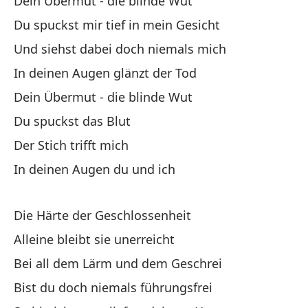
Dein Übermut - die blinde Wut
No
Du spuckst mir tief in mein Gesicht
Und siehst dabei doch niemals mich
To
In deinen Augen glänzt der Tod
No
Dein Übermut - die blinde Wut
Du spuckst das Blut
Der Stich trifft mich
In deinen Augen du und ich
La
Die Härte der Geschlossenheit
In
Alleine bleibt sie unerreicht
Su
Bei all dem Lärm und dem Geschrei
De
Bist du doch niemals führungsfrei